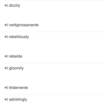
dizzily
vertiginosamente
rebelliously
rebelde
gloomily
tristemente
admiringly