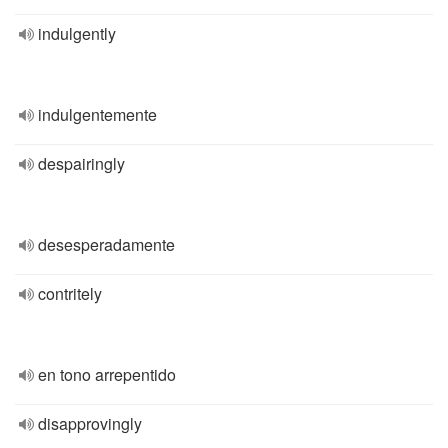
indulgently
indulgentemente
despairingly
desesperadamente
contritely
en tono arrepentido
disapprovingly