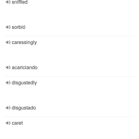
sniffled
sorbió
caressingly
acariciando
disgustedly
disgustado
caret