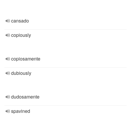
cansado
copiously
copiosamente
dubiously
dudosamente
spavined