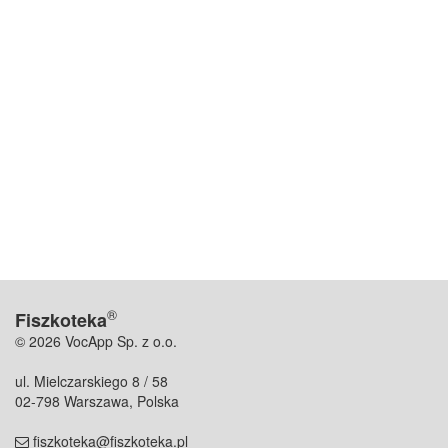
®
Fiszkoteka
© 2026 VocApp Sp. z o.o.
ul. Mielczarskiego 8 / 58
02-798 Warszawa, Polska
fiszkoteka@fiszkoteka.pl