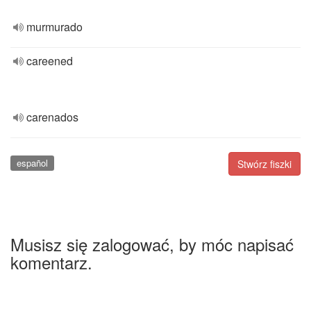
murmurado
careened
carenados
español
Stwórz fiszki
Musisz się zalogować, by móc napisać
komentarz.