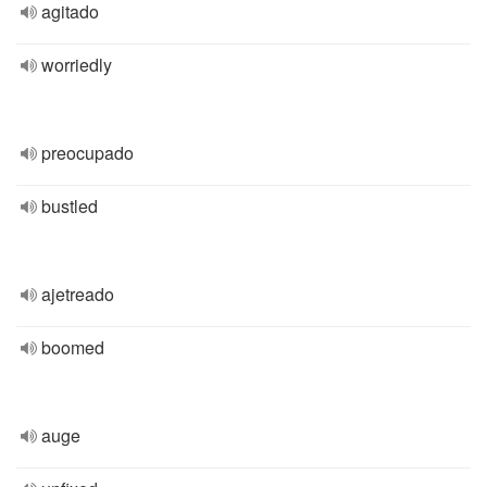
agitado
worriedly
preocupado
bustled
ajetreado
boomed
auge