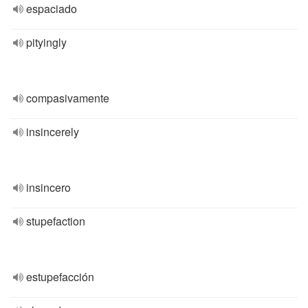
espaciado
pityingly
compasivamente
insincerely
insincero
stupefaction
estupefacción