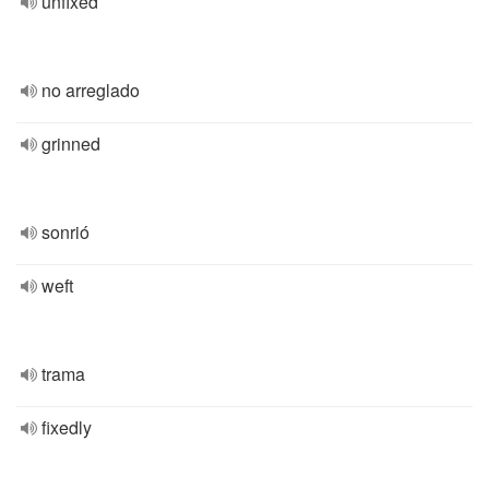
unfixed
no arreglado
grinned
sonrió
weft
trama
fixedly