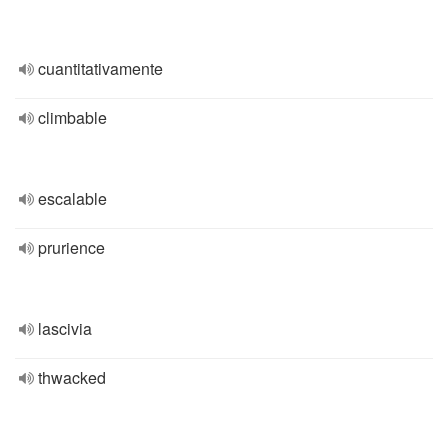
cuantitativamente
climbable
escalable
prurience
lascivia
thwacked