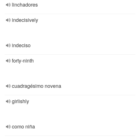
linchadores
indecisively
indeciso
forty-ninth
cuadragésimo novena
girlishly
como niña