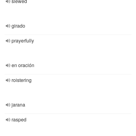
slewed
girado
prayerfully
en oración
roistering
jarana
rasped