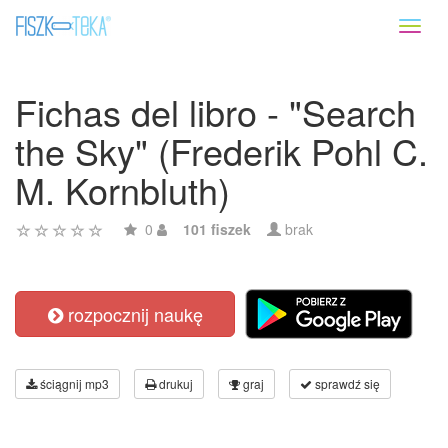
Toggl
naviga
Fichas del libro - "Search
the Sky" (Frederik Pohl C.
M. Kornbluth)
0
101 fiszek
brak
rozpocznij naukę
ściągnij mp3
drukuj
graj
sprawdź się