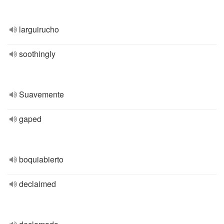
larguirucho
soothingly
Suavemente
gaped
boquiabierto
declaimed