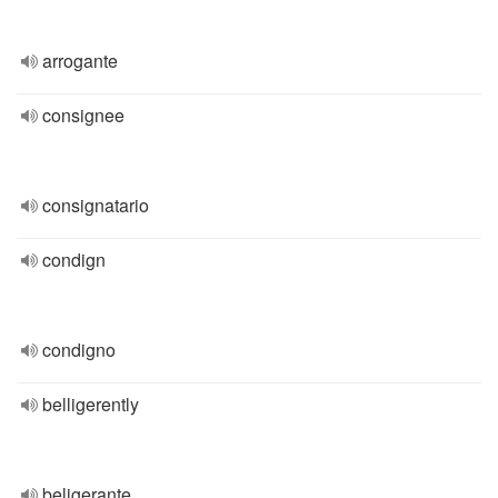
arrogante
consignee
consignatario
condign
condigno
belligerently
beligerante