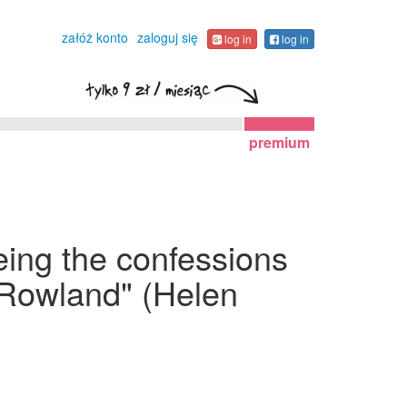
załóż konto
zaloguj się
log in
log in
premium
eing the confessions
 Rowland" (Helen