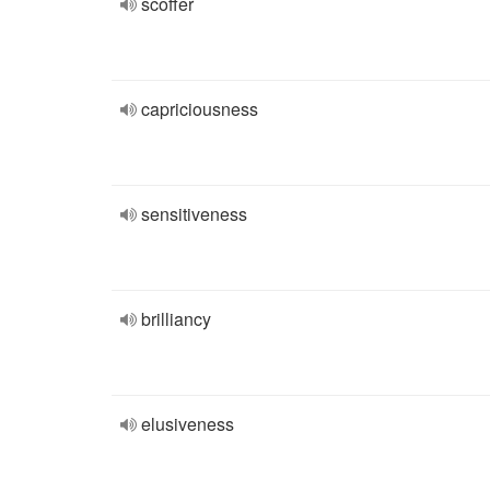
scoffer
capriciousness
sensitiveness
brilliancy
elusiveness