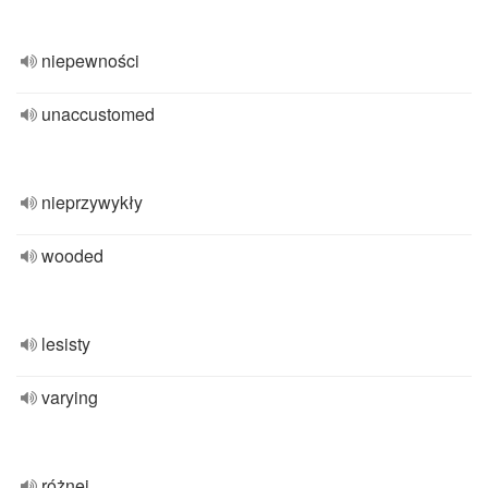
niepewności
unaccustomed
nieprzywykły
wooded
lesisty
varying
różnej