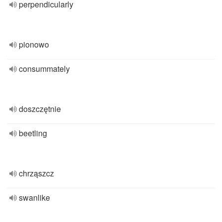
perpendicularly
pionowo
consummately
doszczętnie
beetling
chrząszcz
swanlike