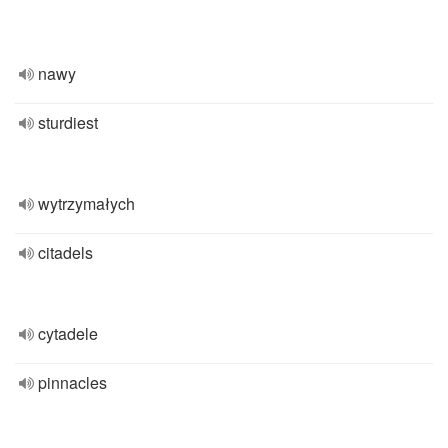
nawy
sturdiest
wytrzymałych
citadels
cytadele
pinnacles