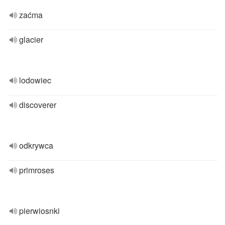
zaćma
glacier
lodowiec
discoverer
odkrywca
primroses
pierwiosnki