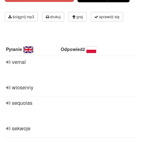
ściągnij mp3
drukuj
graj
sprawdź się
Pytanie
Odpowiedź
vernal
wiosenny
sequoias
sekwoje