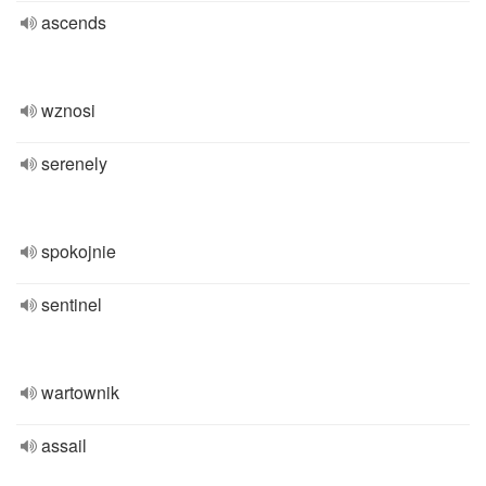
ascends
wznosi
serenely
spokojnie
sentinel
wartownik
assail