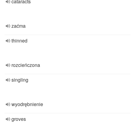
cataracts
zaćma
thinned
rozcieńczona
singling
wyodrębnienie
groves