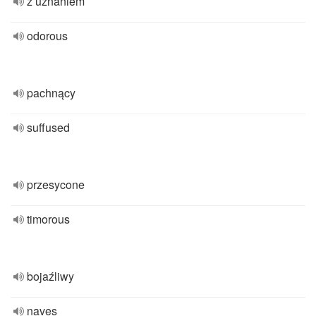
z uznaniem
odorous
pachnący
suffused
przesycone
timorous
bojaźliwy
naves