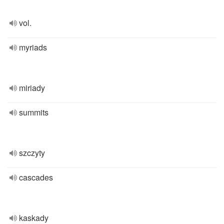
vol.
myriads
miriady
summits
szczyty
cascades
kaskady