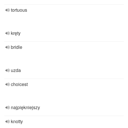
tortuous
kręty
bridle
uzda
choicest
najpiękniejszy
knotty