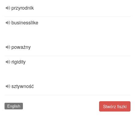
przyrodnik
businesslike
poważny
rigidity
sztywność
English
Stwórz fiszki