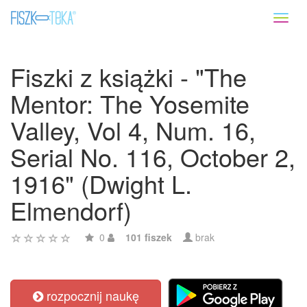
Toggl
naviga
Fiszki z książki - "The
Mentor: The Yosemite
Valley, Vol 4, Num. 16,
Serial No. 116, October 2,
1916" (Dwight L.
Elmendorf)
0
101 fiszek
brak
rozpocznij naukę