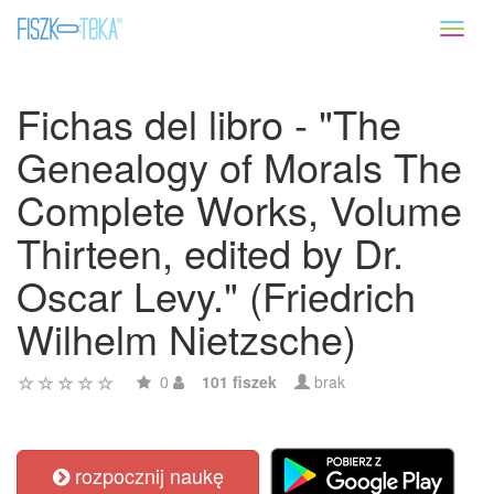
Toggl
naviga
Fichas del libro - "The
Genealogy of Morals The
Complete Works, Volume
Thirteen, edited by Dr.
Oscar Levy." (Friedrich
Wilhelm Nietzsche)
0
101 fiszek
brak
rozpocznij naukę