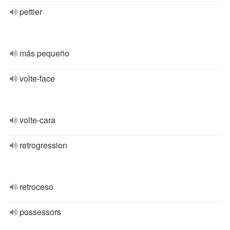
pettier
más pequeño
volte-face
volte-cara
retrogression
retroceso
possessors