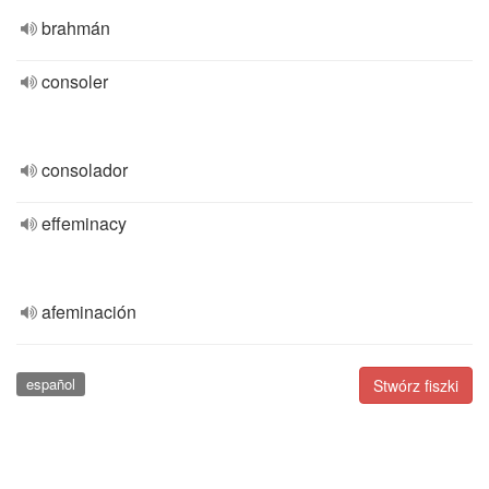
brahmán
consoler
consolador
effeminacy
afeminación
español
Stwórz fiszki