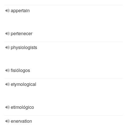
appertain
pertenecer
physiologists
fisiólogos
etymological
etimológico
enervation