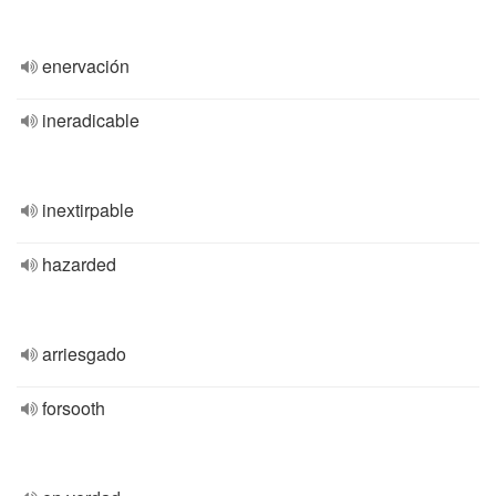
enervación
ineradicable
inextirpable
hazarded
arriesgado
forsooth