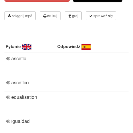
ściągnij mp3
drukuj
graj
sprawdź się
Pytanie
Odpowiedź
ascetic
ascético
equalisation
igualdad