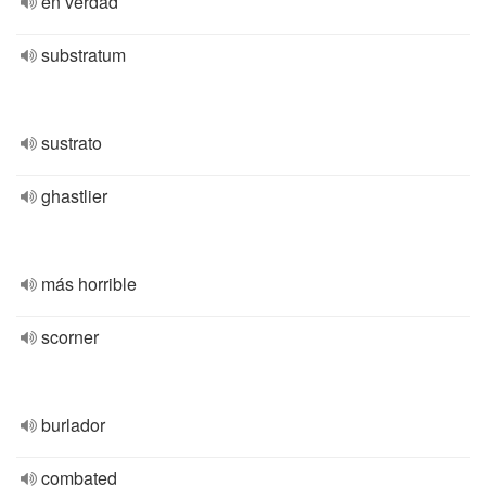
en verdad
substratum
sustrato
ghastlier
más horrible
scorner
burlador
combated