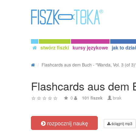
stwórz fiszki
kursy językowe
jak to dzia
Flashcards aus dem Buch - "Wanda, Vol. 3 (of 3)" 
Flashcards aus dem Bu
0
101 fiszek
brak
rozpocznij naukę
ściągnij mp3