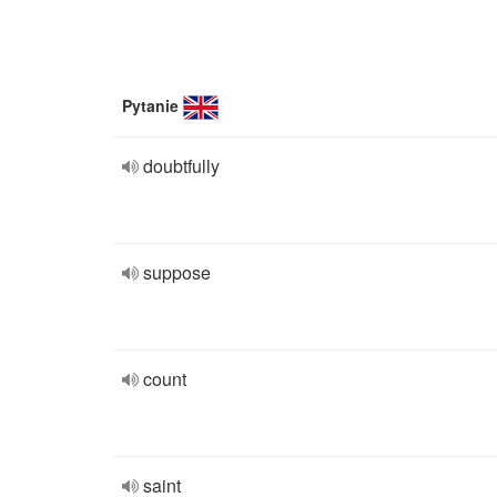
Pytanie
doubtfully
suppose
count
saint