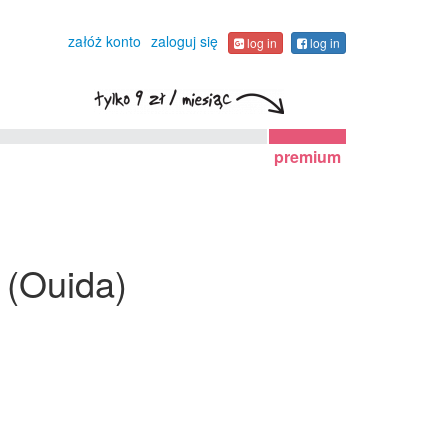
załóż konto
zaloguj się
log in
log in
premium
 (Ouida)