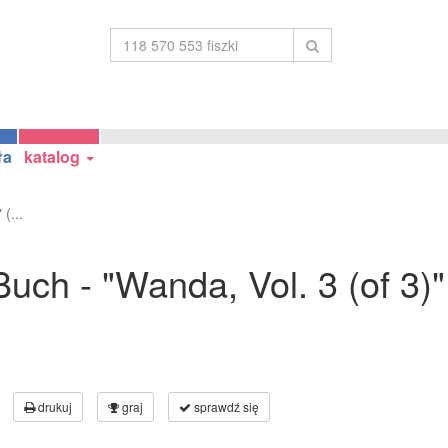
ła
katalog
(...
ch - "Wanda, Vol. 3 (of 3)"
drukuj
graj
sprawdź się