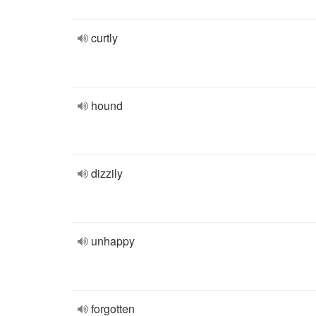
curtly
hound
dizzily
unhappy
forgotten