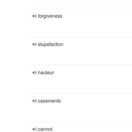
forgiveness
stupefaction
hauteur
casements
cannot