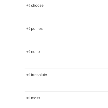
choose
ponies
none
irresolute
mass