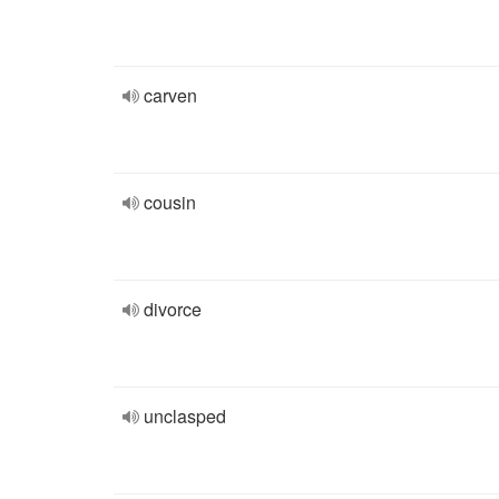
carven
cousin
divorce
unclasped