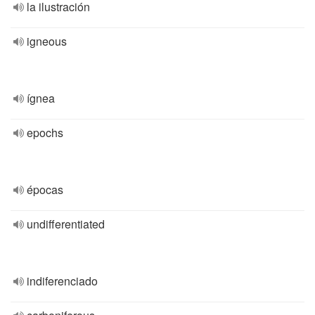
la ilustración
igneous
ígnea
epochs
épocas
undifferentiated
indiferenciado