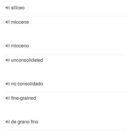
silíceo
miocene
mioceno
unconsolidated
no consolidado
fine-grained
de grano fino