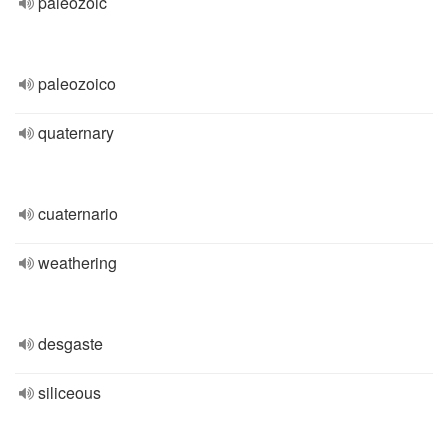
paleozoic
paleozoico
quaternary
cuaternario
weathering
desgaste
siliceous