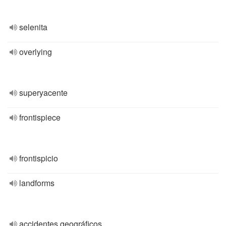
selenita
overlying
superyacente
frontispiece
frontispicio
landforms
accidentes geográficos