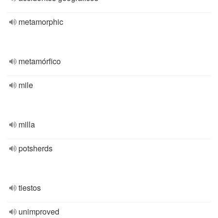
metamorphic
metamórfico
mile
milla
potsherds
tiestos
unimproved