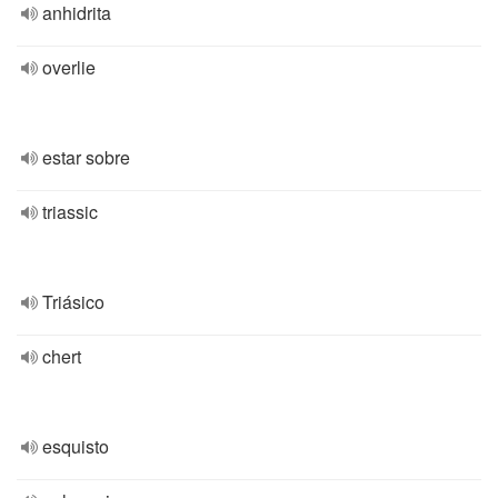
anhidrita
overlie
estar sobre
triassic
Triásico
chert
esquisto