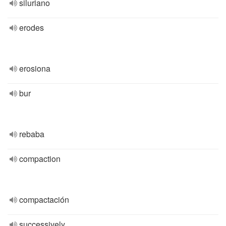
siluriano
erodes
erosiona
bur
rebaba
compaction
compactación
successively