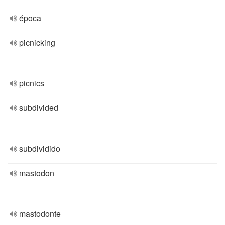
época
picnicking
picnics
subdivided
subdividido
mastodon
mastodonte