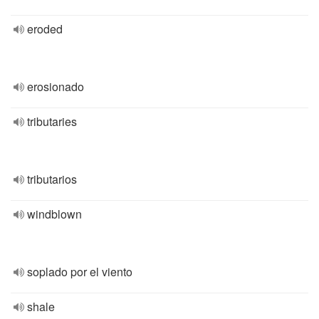
eroded
erosionado
tributaries
tributarios
windblown
soplado por el viento
shale