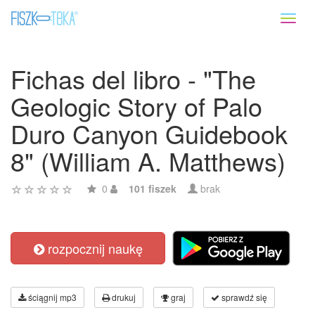
Toggl
naviga
Fichas del libro - "The
Geologic Story of Palo
Duro Canyon Guidebook
8" (William A. Matthews)
0
101 fiszek
brak
rozpocznij naukę
ściągnij mp3
drukuj
graj
sprawdź się