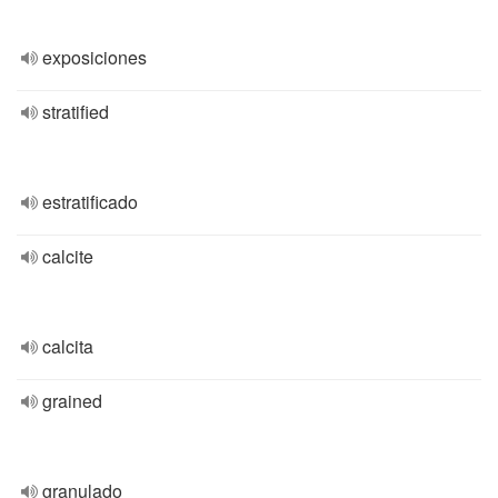
exposiciones
stratified
estratificado
calcite
calcita
grained
granulado