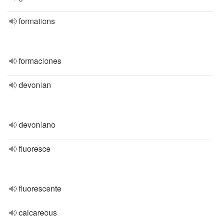
formations
formaciones
devonian
devoniano
fluoresce
fluorescente
calcareous