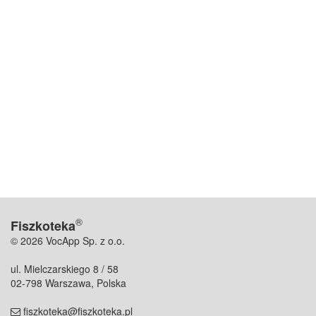
®
Fiszkoteka
© 2026 VocApp Sp. z o.o.
ul. Mielczarskiego 8 / 58
02-798 Warszawa, Polska
fiszkoteka@fiszkoteka.pl