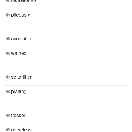
tourbillonné
piteously
avec pitié
writhed
se tortiller
plaiting
tresser
nerveless