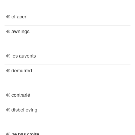
effacer
awnings
les auvents
demurred
contrarié
disbelieving
ne pas croire