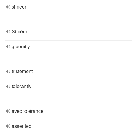
simeon
Siméon
gloomily
tristement
tolerantly
avec tolérance
assented