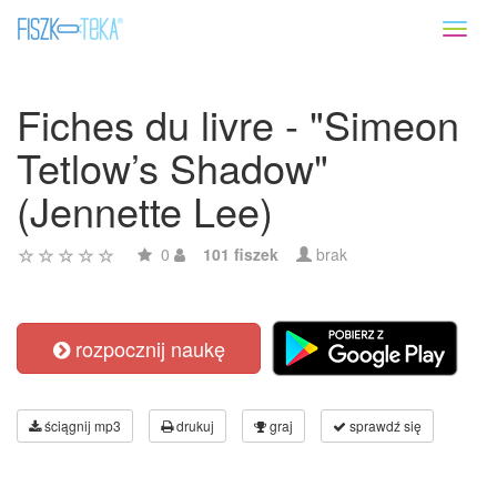
Toggl
naviga
Fiches du livre - "Simeon
Tetlow’s Shadow"
(Jennette Lee)
0
101 fiszek
brak
rozpocznij naukę
ściągnij mp3
drukuj
graj
sprawdź się