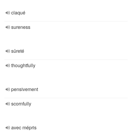
claqué
sureness
sûreté
thoughtfully
pensivement
scornfully
avec mépris