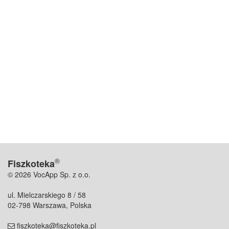
®
Fiszkoteka
© 2026 VocApp Sp. z o.o.
ul. Mielczarskiego 8 / 58
02-798 Warszawa, Polska
fiszkoteka@fiszkoteka.pl