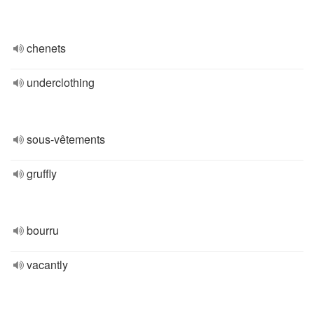
chenets
underclothing
sous-vêtements
gruffly
bourru
vacantly