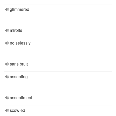
glimmered
miroité
noiselessly
sans bruit
assenting
assentiment
scowled