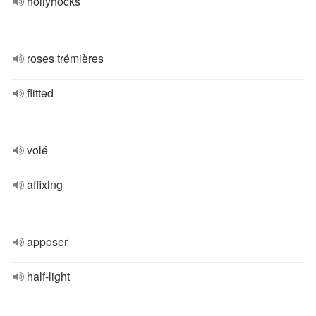
hollyhocks
roses trémières
flitted
volé
affixing
apposer
half-light