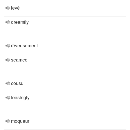
levé
dreamily
rêveusement
seamed
cousu
teasingly
moqueur