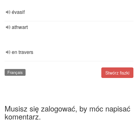
évasif
athwart
en travers
Français
Stwórz fiszki
Musisz się zalogować, by móc napisać
komentarz.