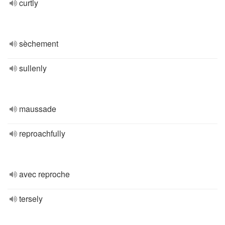
curtly
sèchement
sullenly
maussade
reproachfully
avec reproche
tersely