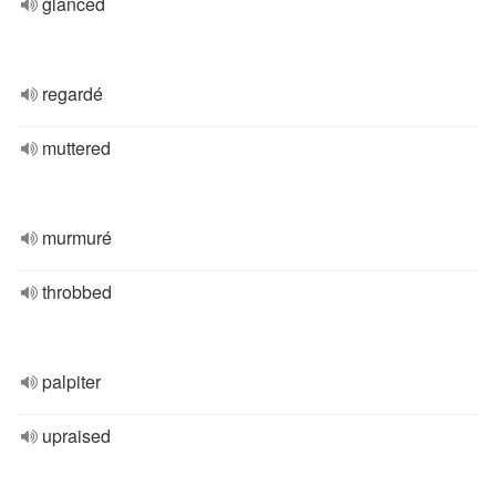
glanced
regardé
muttered
murmuré
throbbed
palpiter
upraised