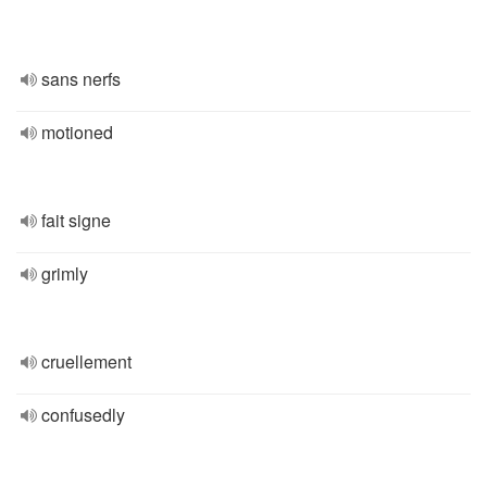
sans nerfs
motioned
fait signe
grimly
cruellement
confusedly