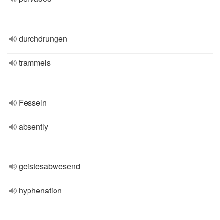
durchdrungen
trammels
Fesseln
absently
geistesabwesend
hyphenation