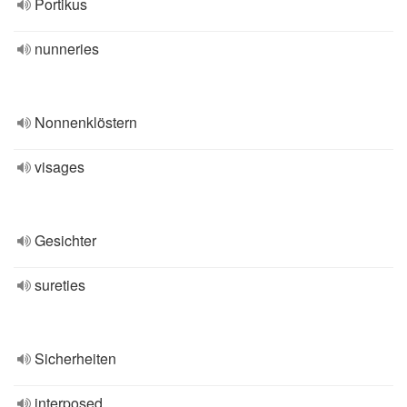
Portikus
nunneries
Nonnenklöstern
visages
Gesichter
sureties
Sicherheiten
interposed