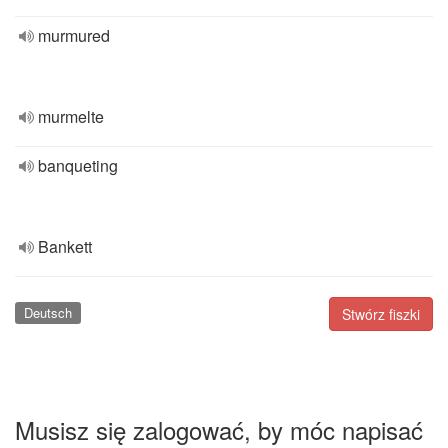
murmured
murmelte
banqueting
Bankett
Deutsch
Stwórz fiszki
Musisz się zalogować, by móc napisać