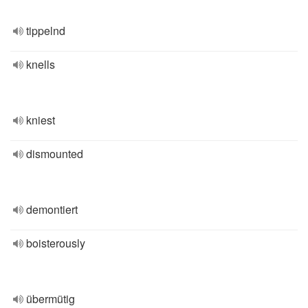
tippelnd
knells
kniest
dismounted
demontiert
boisterously
übermütig