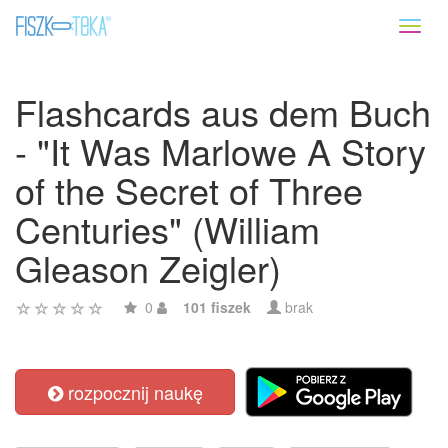
Toggl
naviga
Flashcards aus dem Buch
- "It Was Marlowe A Story
of the Secret of Three
Centuries" (William
Gleason Zeigler)
0
101 fiszek
brak
rozpocznij naukę