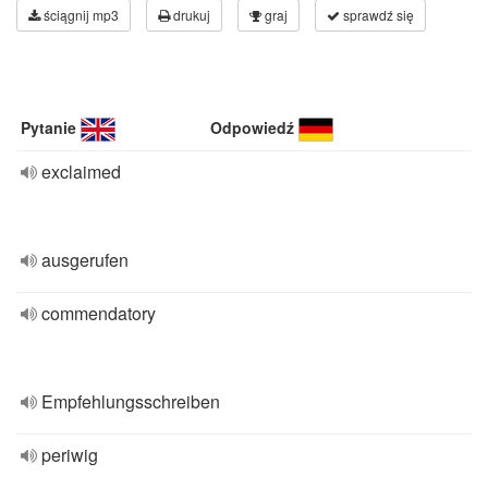
ściągnij mp3
drukuj
graj
sprawdź się
Pytanie
Odpowiedź
exclaimed
ausgerufen
commendatory
Empfehlungsschreiben
periwig