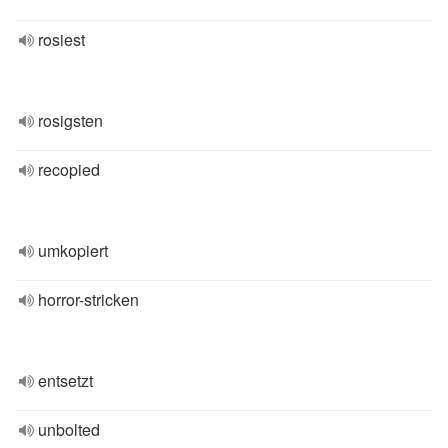
rosiest
rosigsten
recopied
umkopiert
horror-stricken
entsetzt
unbolted