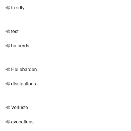
fixedly
fest
halberds
Hellebarden
dissipations
Verluste
avocations