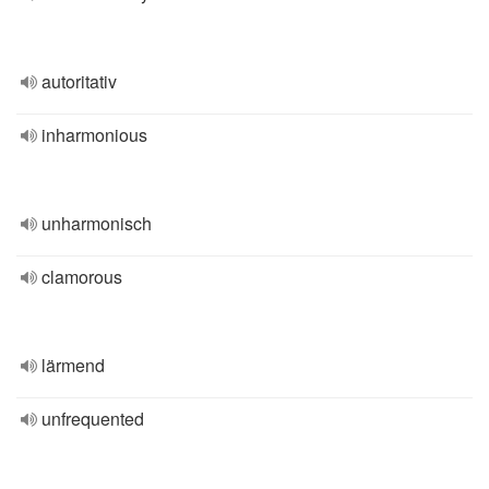
autoritativ
inharmonious
unharmonisch
clamorous
lärmend
unfrequented