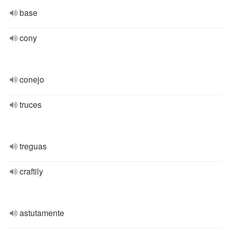
base
cony
conejo
truces
treguas
craftily
astutamente