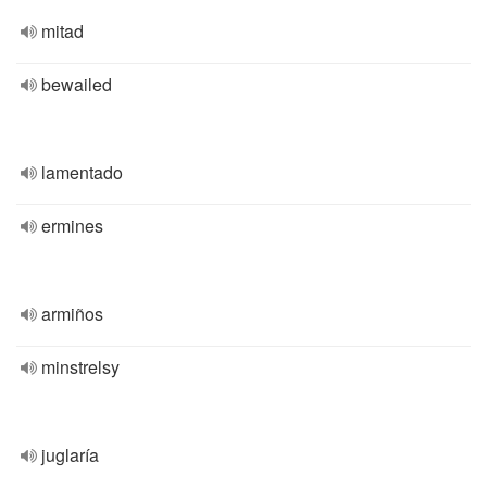
mitad
bewailed
lamentado
ermines
armiños
minstrelsy
juglaría