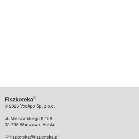
®
Fiszkoteka
© 2026 VocApp Sp. z o.o.
ul. Mielczarskiego 8 / 58
02-798 Warszawa, Polska
fiszkoteka@fiszkoteka.pl