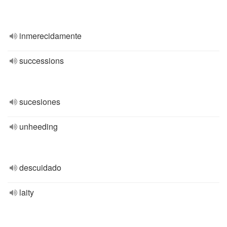
inmerecidamente
successions
sucesiones
unheeding
descuidado
laity