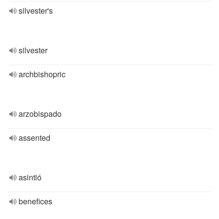
silvester's
silvester
archbishopric
arzobispado
assented
asintió
benefices