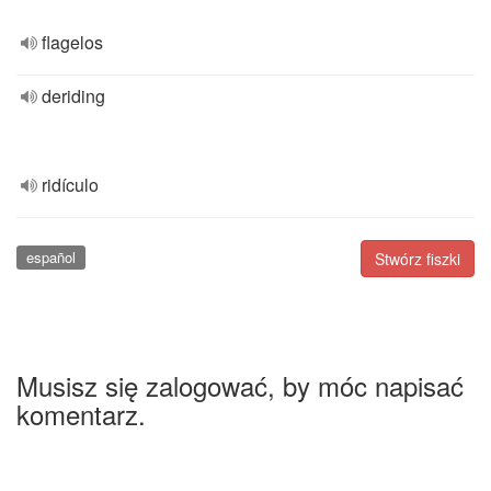
flagelos
deriding
ridículo
español
Stwórz fiszki
Musisz się zalogować, by móc napisać
komentarz.