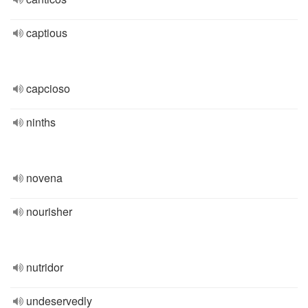
captious
capcioso
ninths
novena
nourisher
nutridor
undeservedly