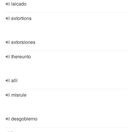
laicado
extortions
extorsiones
thereunto
allí
misrule
desgobierno