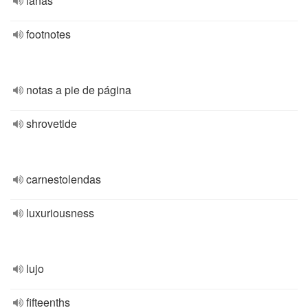
lanas
footnotes
notas a pie de página
shrovetide
carnestolendas
luxuriousness
lujo
fifteenths