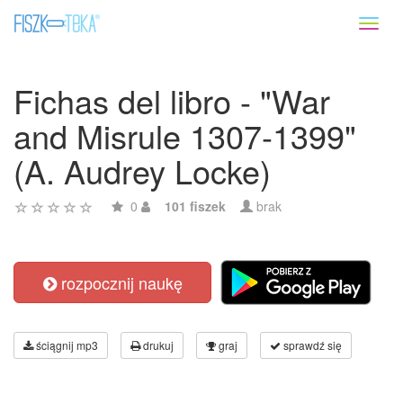
Toggl
naviga
Fichas del libro - "War
and Misrule 1307-1399"
(A. Audrey Locke)
0
101 fiszek
brak
rozpocznij naukę
ściągnij mp3
drukuj
graj
sprawdź się