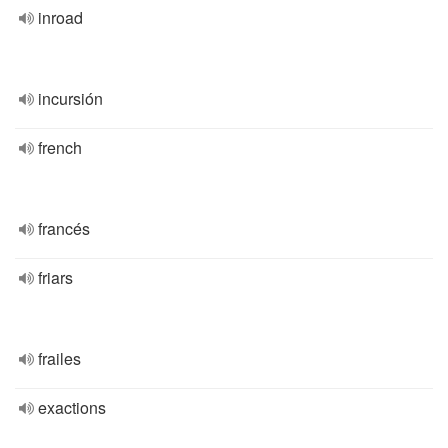
inroad
incursión
french
francés
friars
frailes
exactions