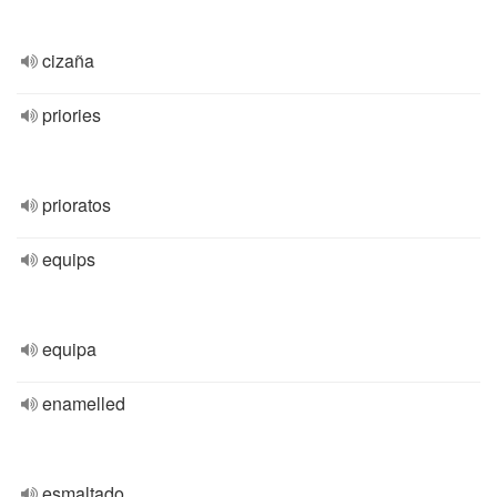
cizaña
priories
prioratos
equips
equipa
enamelled
esmaltado