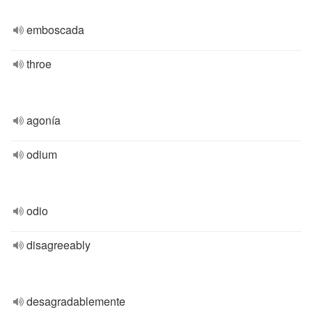
emboscada
throe
agonía
odium
odio
disagreeably
desagradablemente