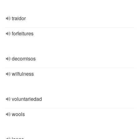
traidor
forfeitures
decomisos
wilfulness
voluntariedad
wools