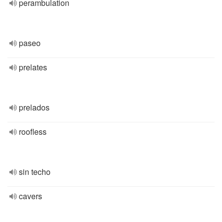
perambulation
paseo
prelates
prelados
roofless
sin techo
cavers