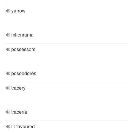
yarrow
milenrama
possessors
poseedores
tracery
tracería
ill-favoured