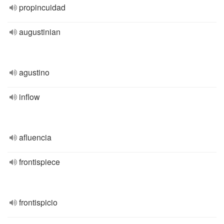
propincuidad
augustinian
agustino
inflow
afluencia
frontispiece
frontispicio