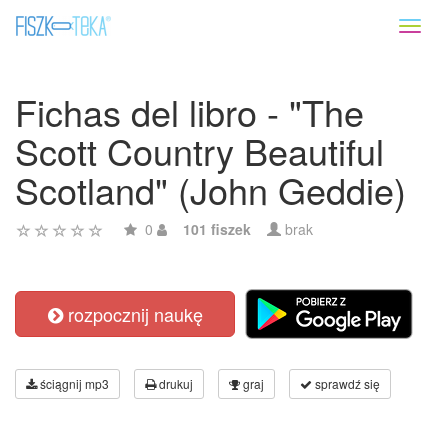
Toggl
naviga
Fichas del libro - "The
Scott Country Beautiful
Scotland" (John Geddie)
0
101 fiszek
brak
rozpocznij naukę
ściągnij mp3
drukuj
graj
sprawdź się