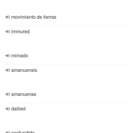
movimiento de tierras
immured
mimado
amanuensis
amanuense
dallied
confundido