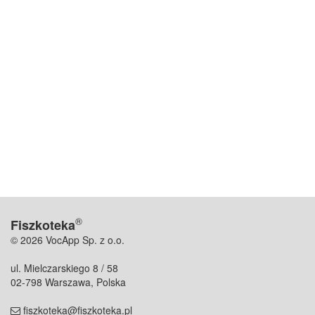
®
Fiszkoteka
© 2026 VocApp Sp. z o.o.
ul. Mielczarskiego 8 / 58
02-798 Warszawa, Polska
fiszkoteka@fiszkoteka.pl