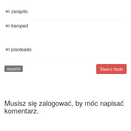
zarapito
tramped
pisoteado
español
Stwórz fiszki
Musisz się zalogować, by móc napisać
komentarz.