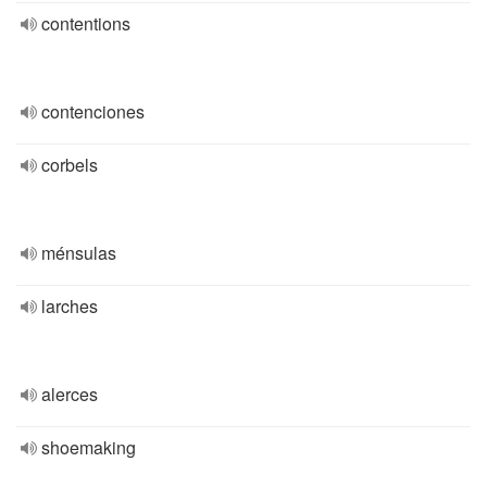
contentions
contenciones
corbels
ménsulas
larches
alerces
shoemaking