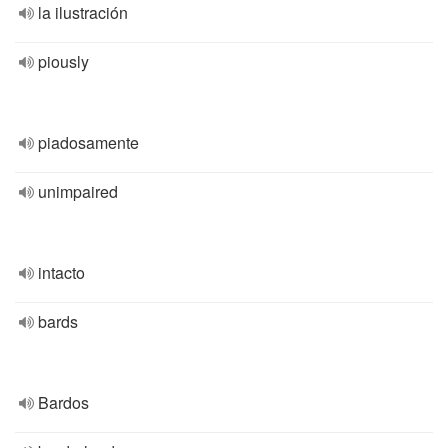
la ilustración
piously
piadosamente
unimpaired
intacto
bards
Bardos