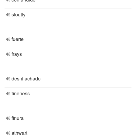
stoutly
fuerte
frays
deshilachado
fineness
finura
athwart