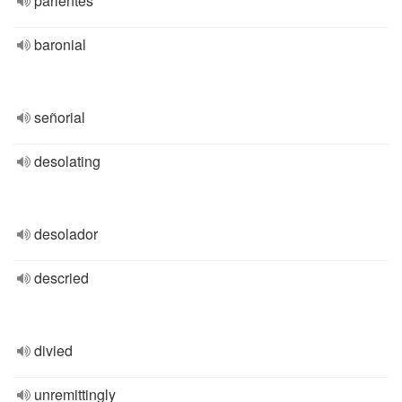
parientes
baronial
señorial
desolating
desolador
descried
divied
unremittingly