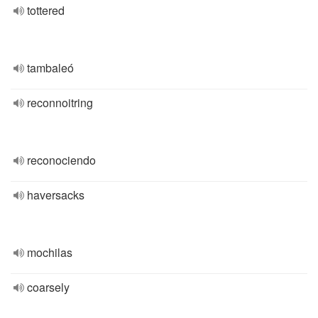
tottered
tambaleó
reconnoitring
reconociendo
haversacks
mochilas
coarsely