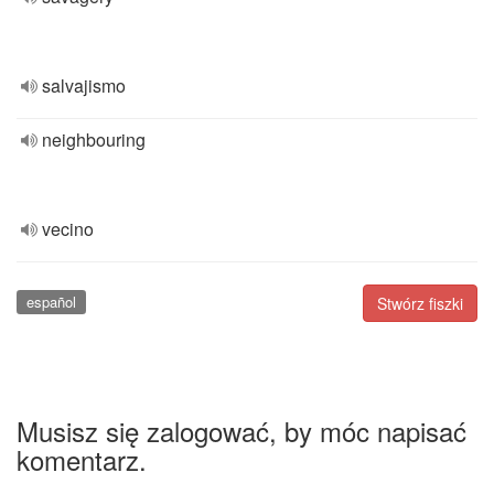
salvajismo
neighbouring
vecino
español
Stwórz fiszki
Musisz się zalogować, by móc napisać
komentarz.