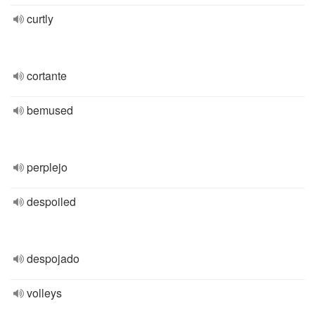
curtly
cortante
bemused
perplejo
despoiled
despojado
volleys