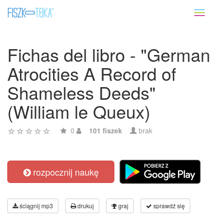
Toggl
naviga
Fichas del libro - "German
Atrocities A Record of
Shameless Deeds"
(William le Queux)
0
101 fiszek
brak
rozpocznij naukę
ściągnij mp3
drukuj
graj
sprawdź się