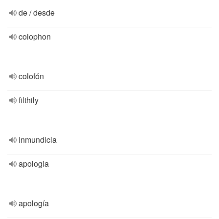
de / desde
colophon
colofón
filthily
inmundicia
apologia
apología