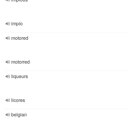
impío
motored
motorred
liqueurs
licores
belgian