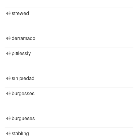
strewed
derramado
pitilessly
sin piedad
burgesses
burgueses
stabling