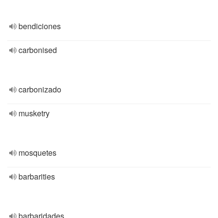
bendiciones
carbonised
carbonizado
musketry
mosquetes
barbarities
barbaridades