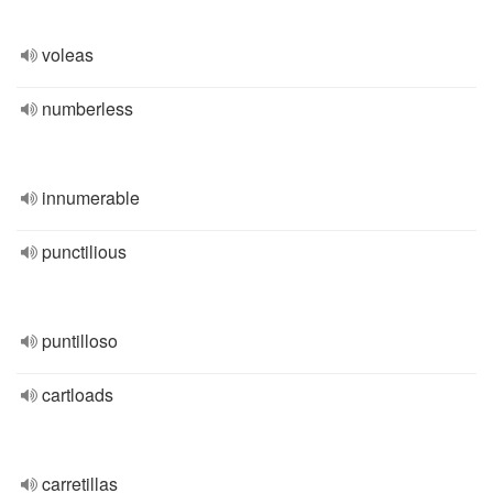
voleas
numberless
innumerable
punctilious
puntilloso
cartloads
carretillas