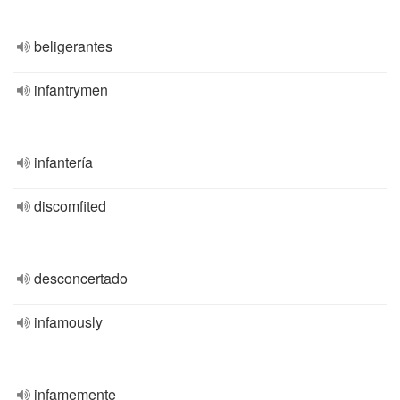
beligerantes
infantrymen
infantería
discomfited
desconcertado
infamously
infamemente