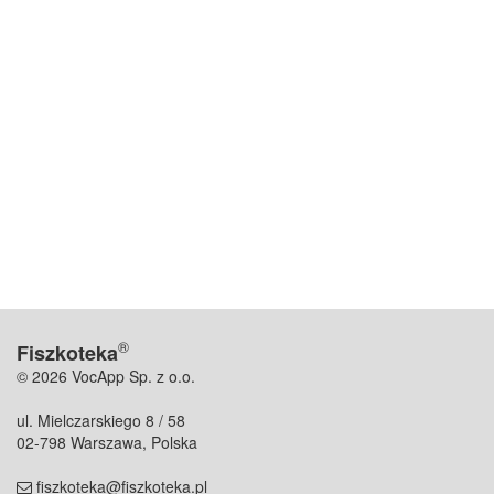
®
Fiszkoteka
© 2026 VocApp Sp. z o.o.
ul. Mielczarskiego 8 / 58
02-798 Warszawa, Polska
fiszkoteka@fiszkoteka.pl