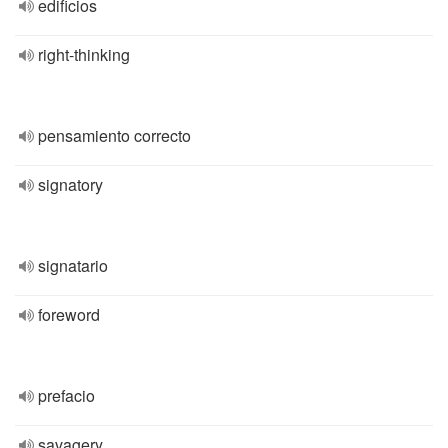
edificios
right-thinking
pensamiento correcto
signatory
signatario
foreword
prefacio
savagery