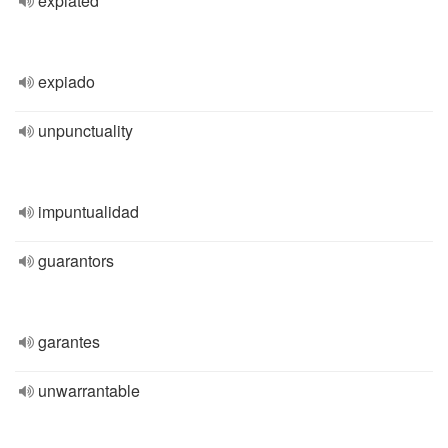
expiated
expiado
unpunctuality
impuntualidad
guarantors
garantes
unwarrantable