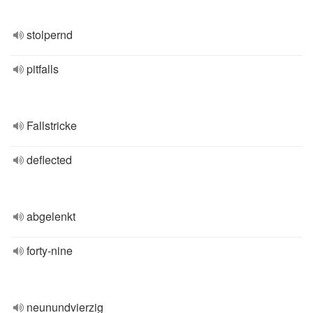
stolpernd
pitfalls
Fallstricke
deflected
abgelenkt
forty-nine
neunundvierzig