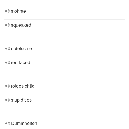
stöhnte
squeaked
quietschte
red-faced
rotgesichtig
stupidities
Dummheiten