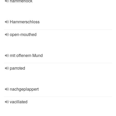
hammerlock
Hammerschloss
open-mouthed
mit offenem Mund
parroted
nachgeplappert
vacillated