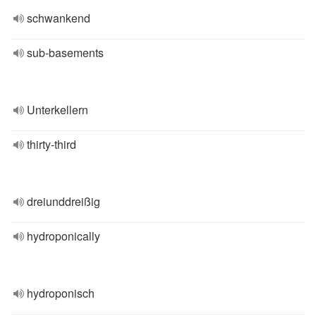
schwankend
sub-basements
Unterkellern
thirty-third
dreiunddreißig
hydroponically
hydroponisch