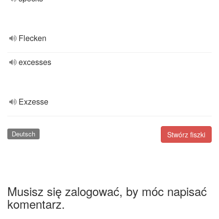
Flecken
excesses
Exzesse
Deutsch
Stwórz fiszki
Musisz się zalogować, by móc napisać
komentarz.