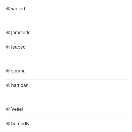
wailed
jammerte
leaped
sprang
harridan
Vettel
hurriedly