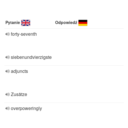
Pytanie
Odpowiedź
forty-seventh
siebenundvierzigste
adjuncts
Zusätze
overpoweringly