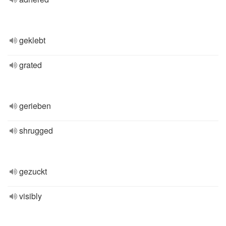
geklebt
grated
gerieben
shrugged
gezuckt
visibly