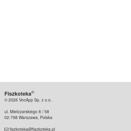
®
Fiszkoteka
© 2026 VocApp Sp. z o.o.
ul. Mielczarskiego 8 / 58
02-798 Warszawa, Polska
fiszkoteka@fiszkoteka.pl