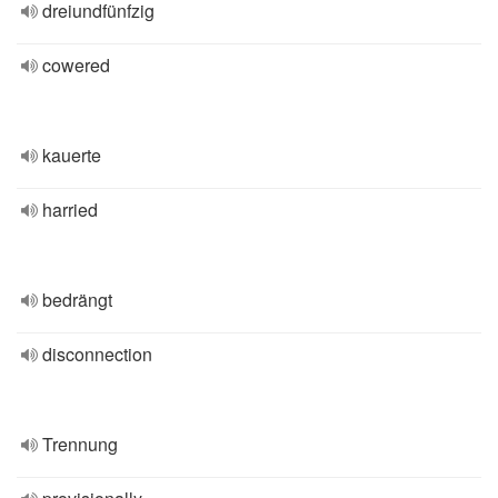
dreiundfünfzig
cowered
kauerte
harried
bedrängt
disconnection
Trennung