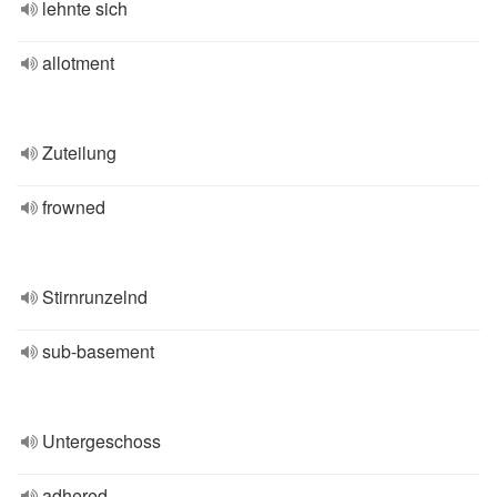
lehnte sich
allotment
Zuteilung
frowned
Stirnrunzelnd
sub-basement
Untergeschoss
adhered