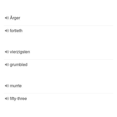
Ärger
fortieth
vierzigsten
grumbled
murrte
fifty-three