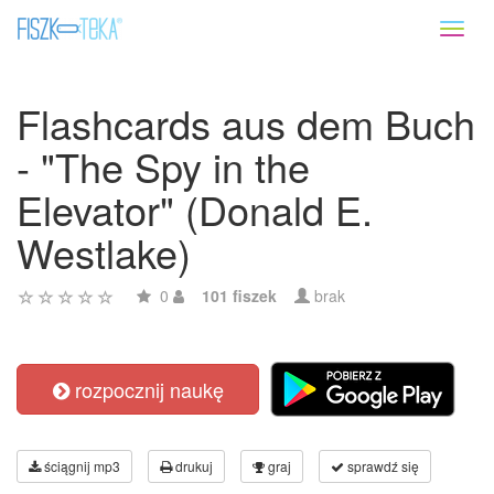
Toggl
naviga
Flashcards aus dem Buch
- "The Spy in the
Elevator" (Donald E.
Westlake)
0
101 fiszek
brak
rozpocznij naukę
ściągnij mp3
drukuj
graj
sprawdź się