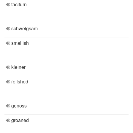
taciturn
schweigsam
smallish
kleiner
relished
genoss
groaned