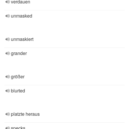
verdauen
unmasked
unmaskiert
grander
größer
blurted
platzte heraus
specks