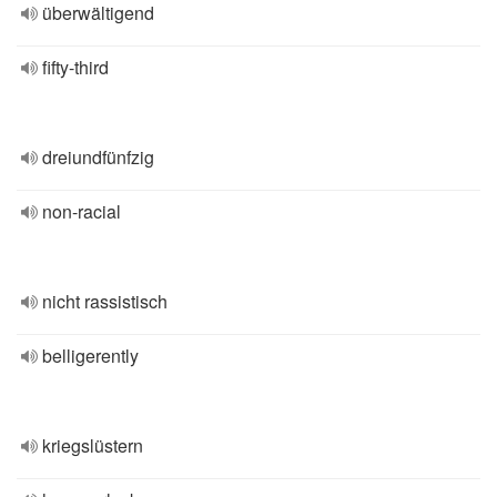
überwältigend
fifty-third
dreiundfünfzig
non-racial
nicht rassistisch
belligerently
kriegslüstern