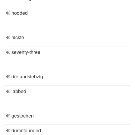
nodded
nickte
seventy-three
dreiundsiebzig
jabbed
gestochen
dumbfounded