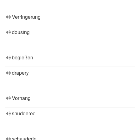
Verringerung
dousing
begießen
drapery
Vorhang
shuddered
schauderte