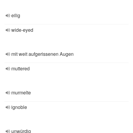
eilig
wide-eyed
mit weit aufgerissenen Augen
muttered
murmelte
ignoble
unwürdig