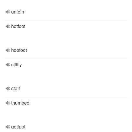
unfein
hotfoot
hoofoot
stiffly
steif
thumbed
getippt