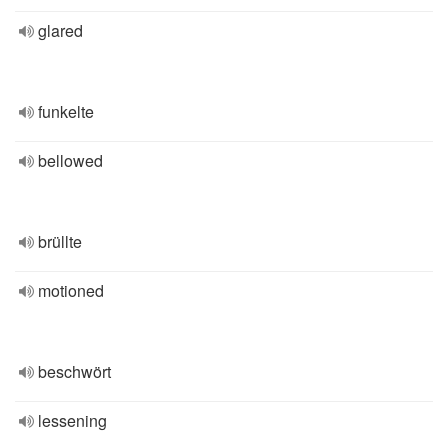
glared
funkelte
bellowed
brüllte
motioned
beschwört
lessening