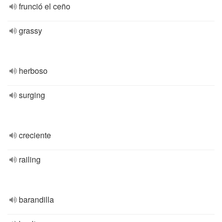
frunció el ceño
grassy
herboso
surging
creciente
railing
barandilla