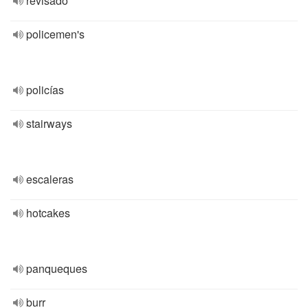
revisado
policemen's
policías
stairways
escaleras
hotcakes
panqueques
burr