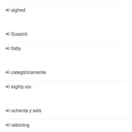
sighed
Suspiró
flatly
categóricamente
eighty-six
ochenta y seis
rationing