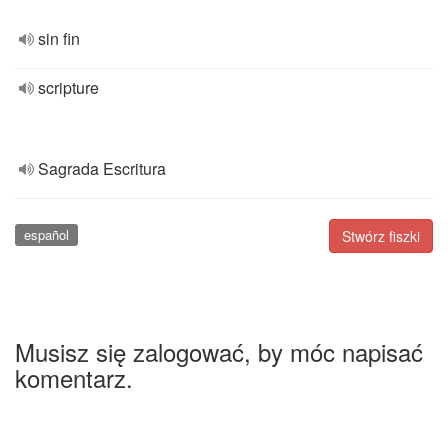
sin fin
scripture
Sagrada Escritura
español
Stwórz fiszki
Musisz się zalogować, by móc napisać
komentarz.