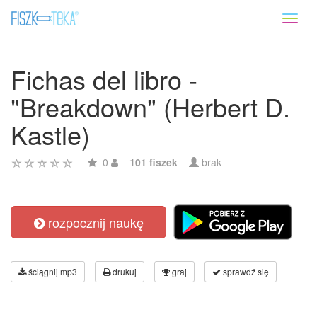
Toggl
naviga
Fichas del libro -
"Breakdown" (Herbert D.
Kastle)
0
101 fiszek
brak
rozpocznij naukę
ściągnij mp3
drukuj
graj
sprawdź się