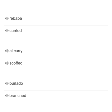
rebaba
curried
al curry
scoffed
burlado
branched