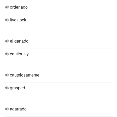
ordeñado
livestock
el ganado
cautiously
cautelosamente
grasped
agarrado