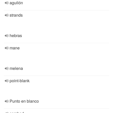
aguilón
strands
hebras
mane
melena
point-blank
Punto en blanco