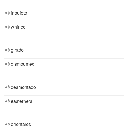
inquieto
whirled
girado
dismounted
desmontado
easterners
orientales