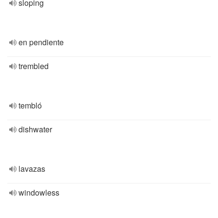
sloping
en pendiente
trembled
tembló
dishwater
lavazas
windowless