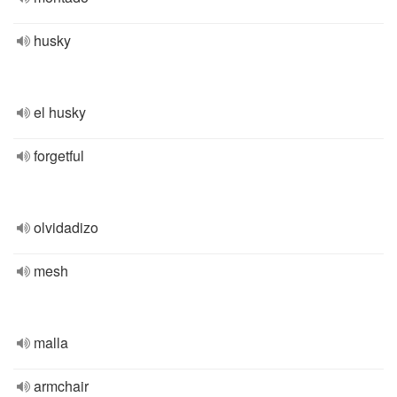
husky
el husky
forgetful
olvidadizo
mesh
malla
armchair