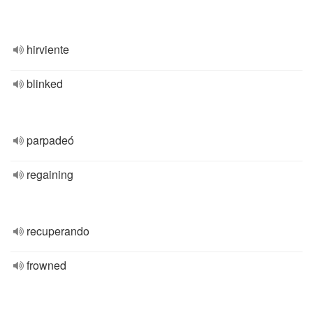
hirviente
blinked
parpadeó
regaining
recuperando
frowned