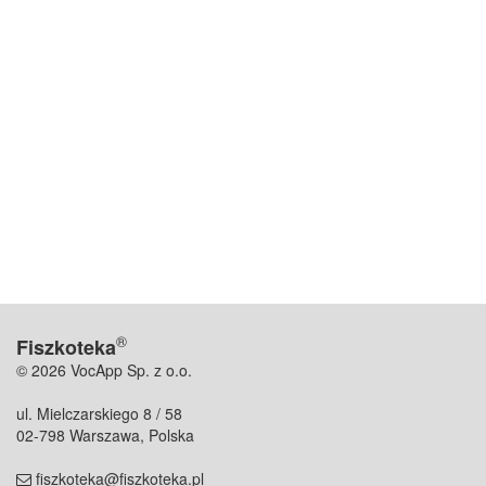
®
Fiszkoteka
© 2026 VocApp Sp. z o.o.
ul. Mielczarskiego 8 / 58
02-798 Warszawa, Polska
fiszkoteka@fiszkoteka.pl