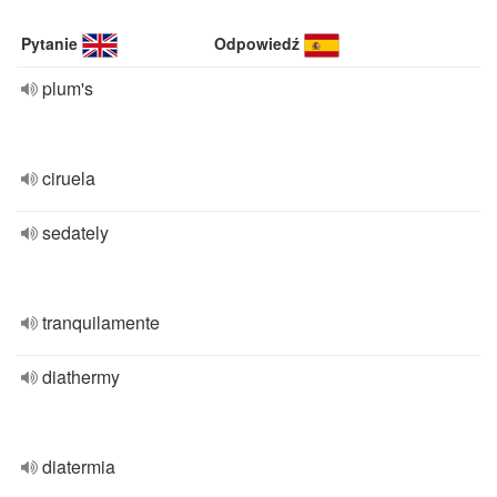
Pytanie
Odpowiedź
plum's
ciruela
sedately
tranquilamente
diathermy
diatermia