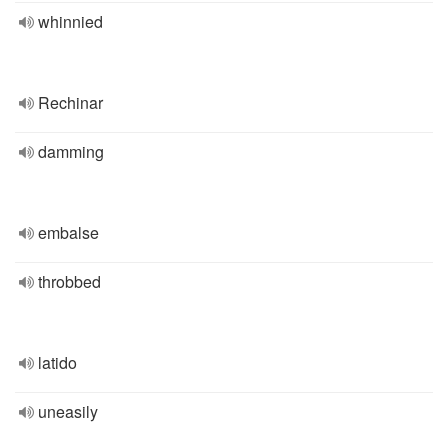
whinnied
Rechinar
damming
embalse
throbbed
latido
uneasily