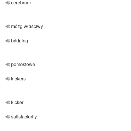
cerebrum
mózg właściwy
bridging
pomostowe
kickers
kicker
satisfactorily