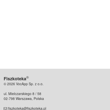
®
Fiszkoteka
© 2026 VocApp Sp. z o.o.
ul. Mielczarskiego 8 / 58
02-798 Warszawa, Polska
fiszkoteka@fiszkoteka.pl