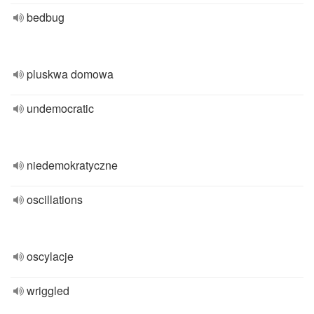
bedbug
pluskwa domowa
undemocratic
niedemokratyczne
oscillations
oscylacje
wriggled