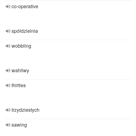
co-operative
spółdzielnia
wobbling
wahliwy
thirties
trzydziestych
sawing