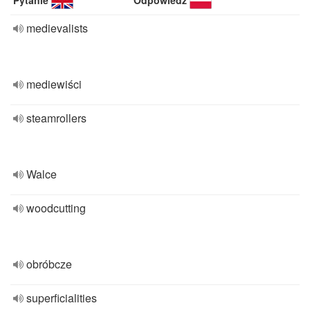
Pytanie
Odpowiedź
medievalists
mediewiści
steamrollers
Walce
woodcutting
obróbcze
superficialities