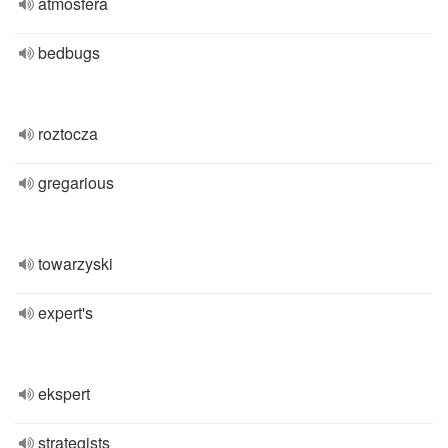
atmosfera
bedbugs
roztocza
gregarious
towarzyski
expert's
ekspert
strategists