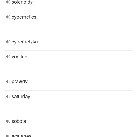
solenoidy
cybernetics
cybernetyka
verities
prawdy
saturday
sobota
actuaries