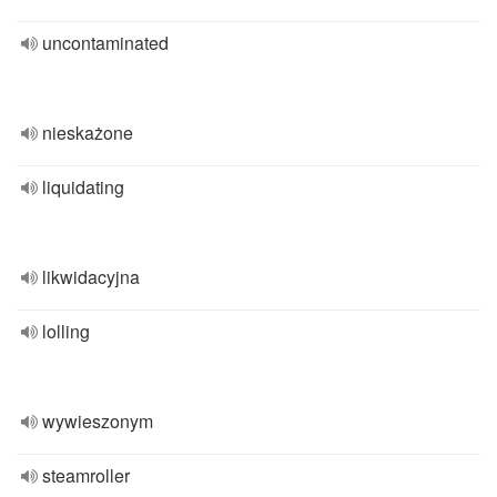
uncontaminated
nieskażone
liquidating
likwidacyjna
lolling
wywieszonym
steamroller