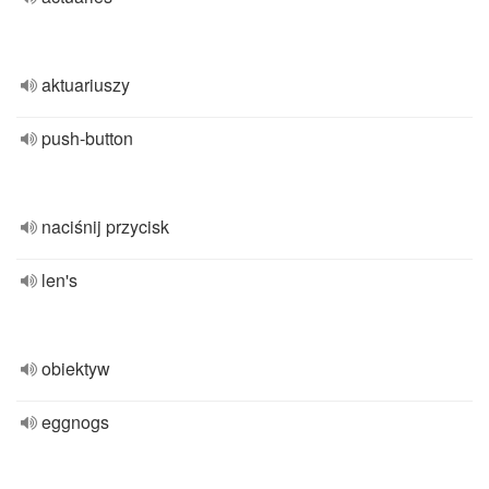
aktuariuszy
push-button
naciśnij przycisk
len's
obiektyw
eggnogs