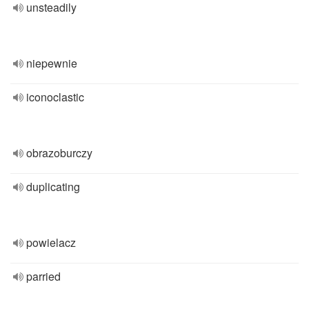
unsteadily
niepewnie
iconoclastic
obrazoburczy
duplicating
powielacz
parried