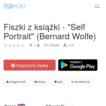
Toggl
naviga
Fiszki z książki - "Self
Portrait" (Bernard Wolfe)
0
101 fiszek
brak
rozpocznij naukę
ściągnij mp3
drukuj
graj
sprawdź się