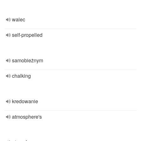
walec
self-propelled
samobieżnym
chalking
kredowanie
atmosphere's