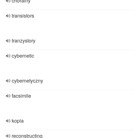
chóralny
transistors
tranzystory
cybernetic
cybernetyczny
facsimile
kopia
reconstructing