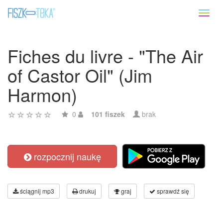
Toggl
naviga
Fiches du livre - "The Air
of Castor Oil" (Jim
Harmon)
0
101 fiszek
brak
rozpocznij naukę
ściągnij mp3
drukuj
graj
sprawdź się