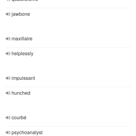
jawbone
maxillaire
helplessly
impuissant
hunched
courbé
psychoanalyst