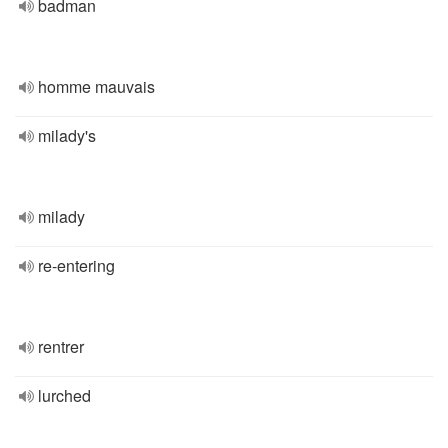
badman
homme mauvais
milady's
milady
re-entering
rentrer
lurched