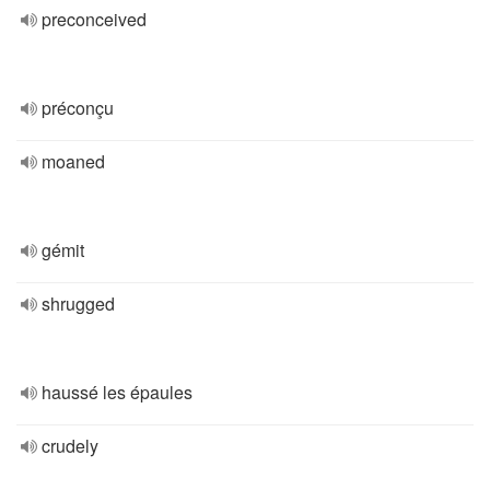
preconceived
préconçu
moaned
gémit
shrugged
haussé les épaules
crudely