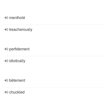
mentholé
treacherously
perfidement
idiotically
bêtement
chuckled