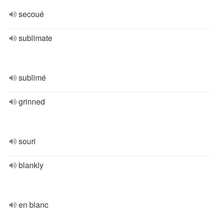
secoué
sublimate
sublimé
grinned
souri
blankly
en blanc