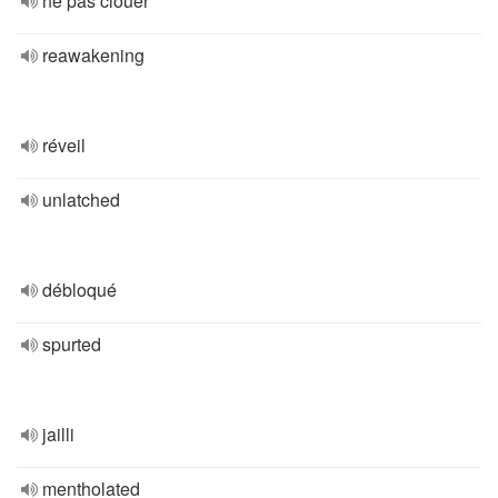
ne pas clouer
reawakening
réveil
unlatched
débloqué
spurted
jailli
mentholated