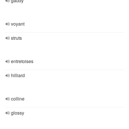
gaudy
voyant
struts
entretoises
hilliard
colline
glossy