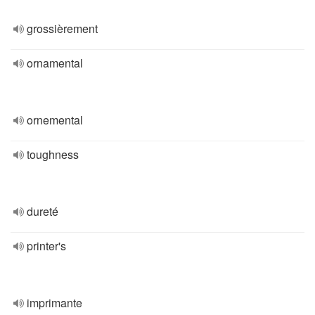
grossièrement
ornamental
ornemental
toughness
dureté
printer's
imprimante