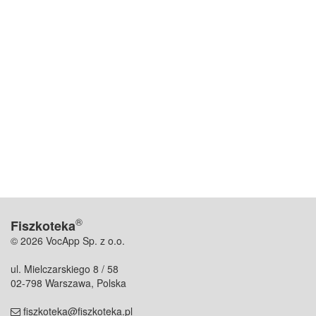
®
Fiszkoteka
© 2026 VocApp Sp. z o.o.
ul. Mielczarskiego 8 / 58
02-798 Warszawa, Polska
fiszkoteka@fiszkoteka.pl