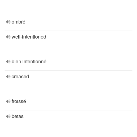
ombré
well-intentioned
bien intentionné
creased
froissé
betas