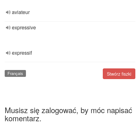
aviateur
expressive
expressif
Français
Stwórz fiszki
Musisz się zalogować, by móc napisać
komentarz.