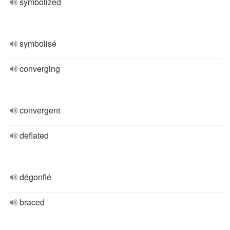
symbolized
symbolisé
converging
convergent
deflated
dégonflé
braced