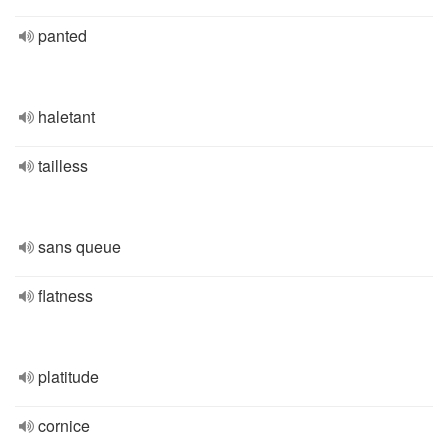
panted
haletant
tailless
sans queue
flatness
platitude
cornice