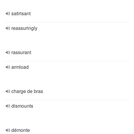
satirisant
reassuringly
rassurant
armload
charge de bras
dismounts
démonte