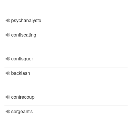
psychanalyste
confiscating
confisquer
backlash
contrecoup
sergeant's