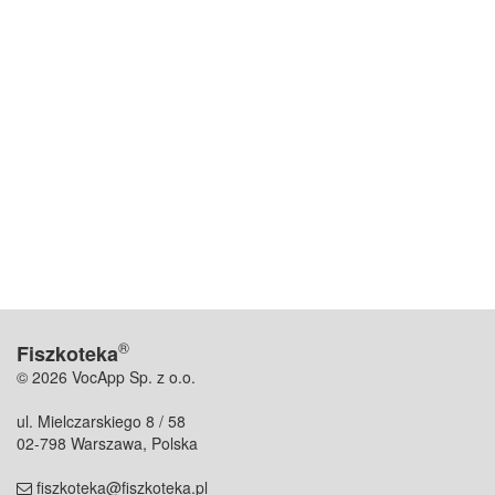
®
Fiszkoteka
© 2026 VocApp Sp. z o.o.
ul. Mielczarskiego 8 / 58
02-798 Warszawa, Polska
fiszkoteka@fiszkoteka.pl