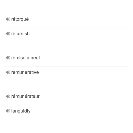
rétorqué
refurnish
remise à neuf
remunerative
rémunérateur
languidly