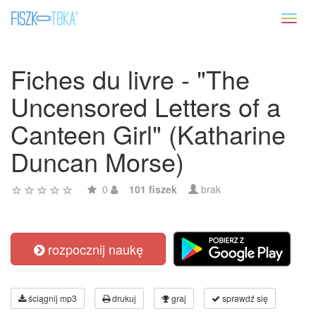
Toggl
naviga
Fiches du livre - "The
Uncensored Letters of a
Canteen Girl" (Katharine
Duncan Morse)
0
101 fiszek
brak
rozpocznij naukę
ściągnij mp3
drukuj
graj
sprawdź się