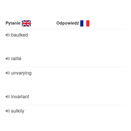
Pytanie
Odpowiedź
baulked
raillé
unvarying
invariant
sulkily