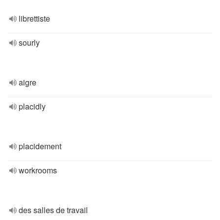
librettiste
sourly
aigre
placidly
placidement
workrooms
des salles de travail