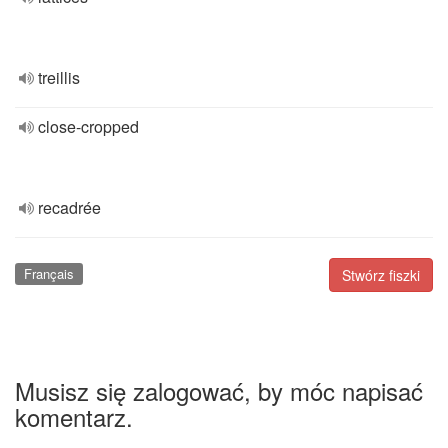
treillis
close-cropped
recadrée
Français
Stwórz fiszki
Musisz się zalogować, by móc napisać
komentarz.