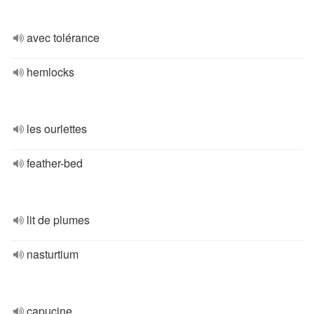
avec tolérance
hemlocks
les ourlettes
feather-bed
lit de plumes
nasturtium
capucine