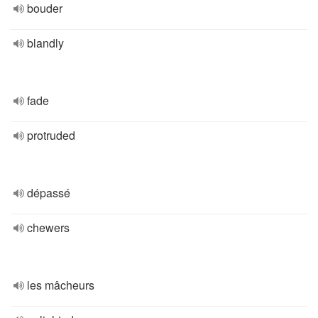
bouder
blandly
fade
protruded
dépassé
chewers
les mâcheurs