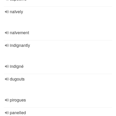
naïvely
naïvement
indignantly
indigné
dugouts
pirogues
panelled