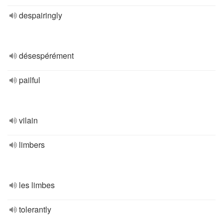
despairingly
désespérément
pailful
vilain
limbers
les limbes
tolerantly