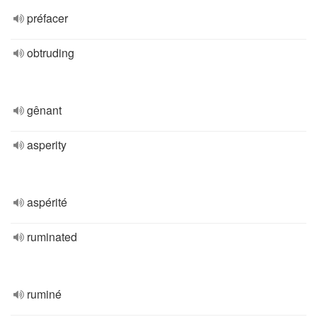
préfacer
obtruding
gênant
asperity
aspérité
ruminated
ruminé