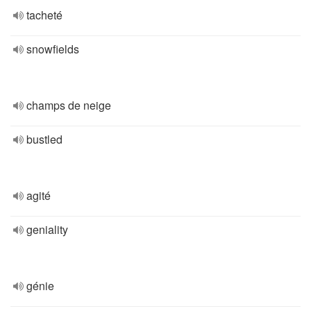
tacheté
snowfields
champs de neige
bustled
agité
geniality
génie