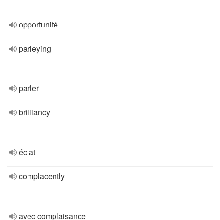
opportunité
parleying
parler
brilliancy
éclat
complacently
avec complaisance