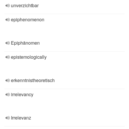
unverzichtbar
epiphenomenon
Epiphänomen
epistemologically
erkenntnistheoretisch
irrelevancy
Irrelevanz