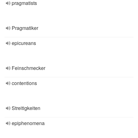
pragmatists
Pragmatiker
epicureans
Feinschmecker
contentions
Streitigkeiten
epiphenomena