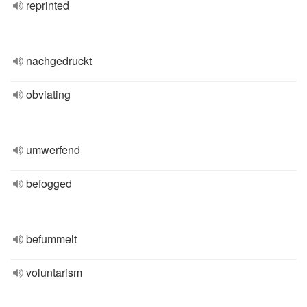
reprinted
nachgedruckt
obviating
umwerfend
befogged
befummelt
voluntarism