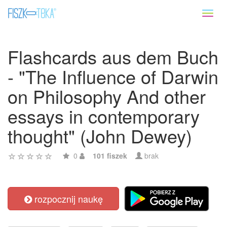
Toggl
naviga
Flashcards aus dem Buch
- "The Influence of Darwin
on Philosophy And other
essays in contemporary
thought" (John Dewey)
0
101 fiszek
brak
rozpocznij naukę