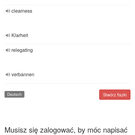
clearness
Klarheit
relegating
verbannen
Deutsch
Stwórz fiszki
Musisz się zalogować, by móc napisać