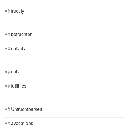
fructify
befruchten
naïvely
naiv
futilities
Unfruchtbarkeit
avocations