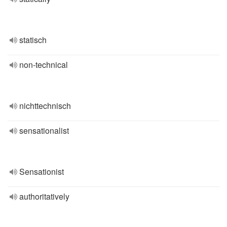
statisch
non-technical
nichttechnisch
sensationalist
Sensationist
authoritatively