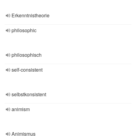
Erkenntnistheorie
philosophic
philosophisch
self-consistent
selbstkonsistent
animism
Animismus