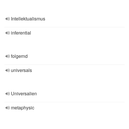
Intellektualismus
inferential
folgernd
universals
Universalien
metaphysic