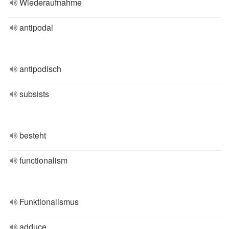
Wiederaufnahme
antipodal
antipodisch
subsists
besteht
functionalism
Funktionalismus
adduce