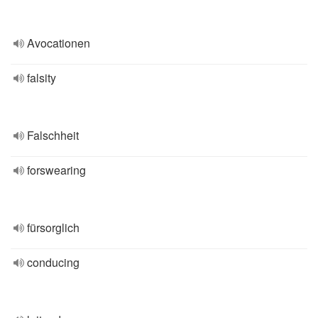
Avocationen
falsity
Falschheit
forswearing
fürsorglich
conducing