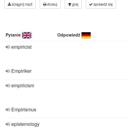
ściągnij mp3
drukuj
graj
sprawdź się
Pytanie
Odpowiedź
empiricist
Empiriker
empiricism
Empirismus
epistemology