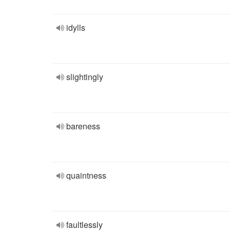
idylls
slightingly
bareness
quaintness
faultlessly