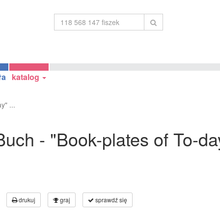
ła
katalog
" ...
uch - "Book-plates of To-day
drukuj
graj
sprawdź się