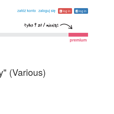
załóż konto
zaloguj się
log in
log in
premium
" (Various)