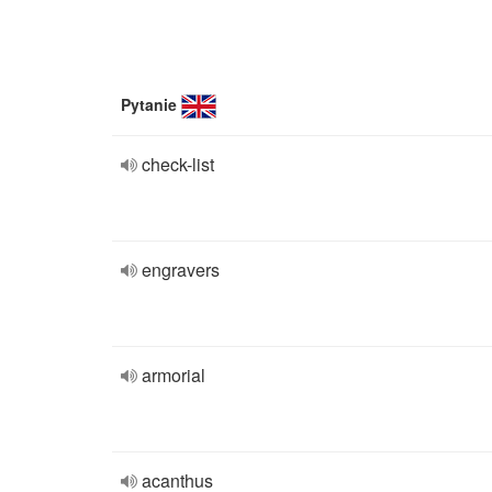
Pytanie
check-list
engravers
armorial
acanthus