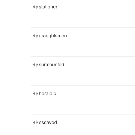
stationer
draughtsmen
surmounted
heraldic
essayed