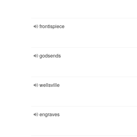
frontispiece
godsends
wellsville
engraves