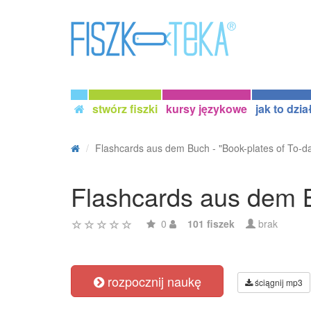
stwórz fiszki
kursy językowe
jak to dzia
Flashcards aus dem Buch - "Book-plates of To-day
Flashcards aus dem B
0
101 fiszek
brak
rozpocznij naukę
ściągnij mp3