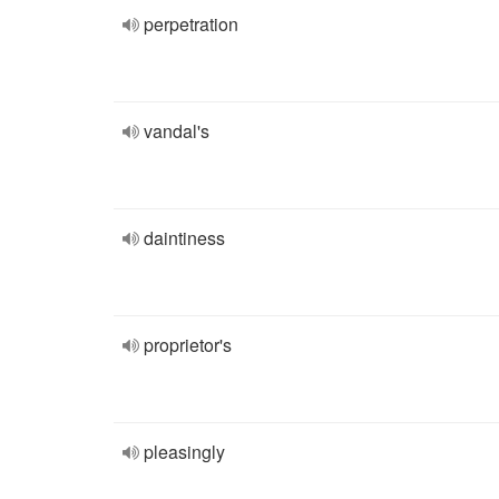
perpetration
vandal's
daintiness
proprietor's
pleasingly