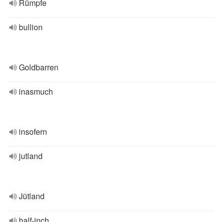
Rümpfe
bullion
Goldbarren
inasmuch
insofern
jutland
Jütland
half-inch