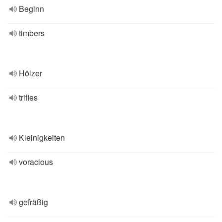
Beginn
timbers
Hölzer
trifles
Kleinigkeiten
voracious
gefräßig