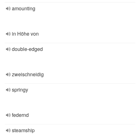
amounting
in Höhe von
double-edged
zweischneidig
springy
federnd
steamship