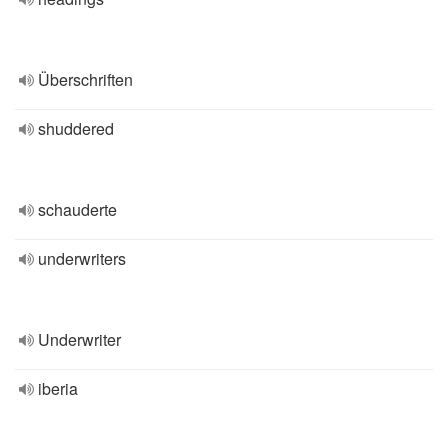
Überschriften
shuddered
schauderte
underwriters
Underwriter
iberia