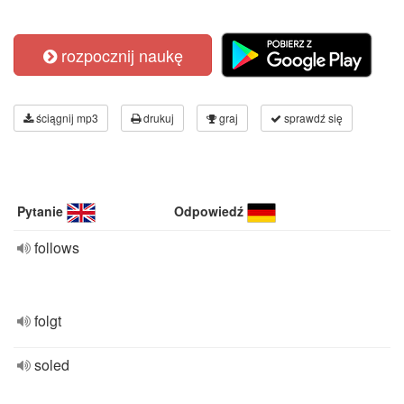
rozpocznij naukę
ściągnij mp3
drukuj
graj
sprawdź się
Pytanie
Odpowiedź
follows
folgt
soled