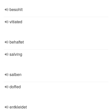
besohlt
vitiated
behaftet
salving
salben
doffed
entkleidet