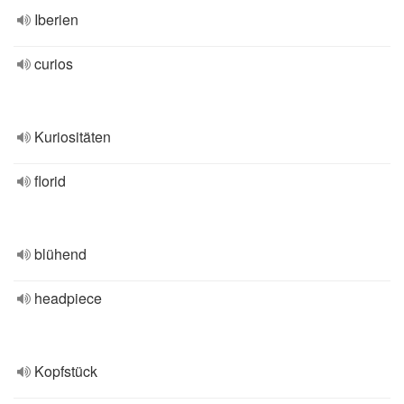
Iberien
curios
Kuriositäten
florid
blühend
headpiece
Kopfstück