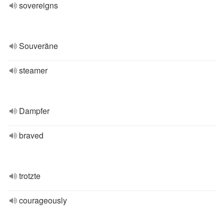
sovereigns
Souveräne
steamer
Dampfer
braved
trotzte
courageously