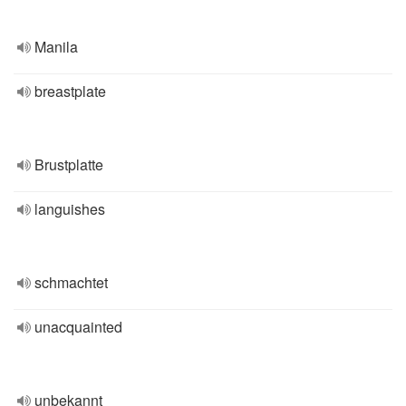
Manila
breastplate
Brustplatte
languishes
schmachtet
unacquainted
unbekannt