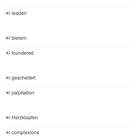
leaden
bleiern
foundered
gescheitert
palpitation
Herzklopfen
complexions