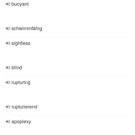
buoyant
schwimmfähig
sightless
blind
rupturing
rupturierend
apoplexy