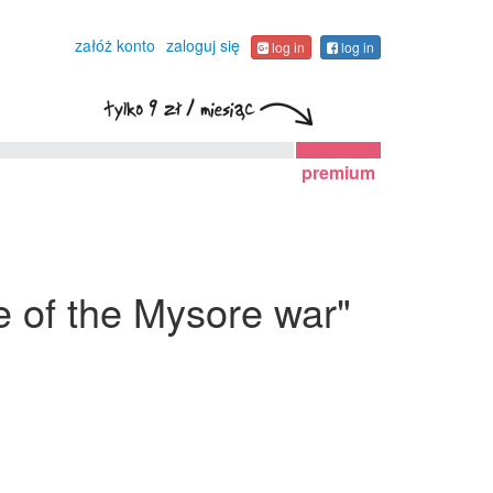
załóż konto
zaloguj się
log in
log in
premium
e of the Mysore war"