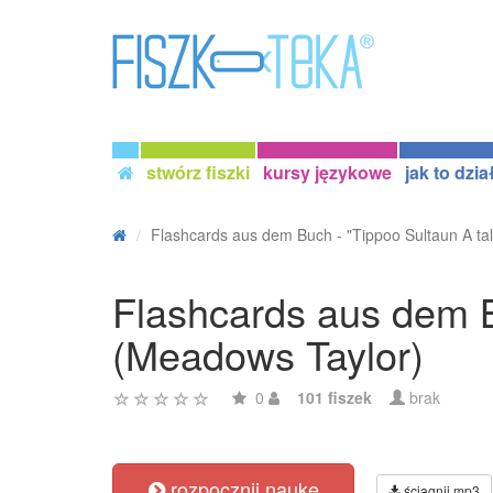
stwórz fiszki
kursy językowe
jak to dzia
Flashcards aus dem Buch - "Tippoo Sultaun A tale
Flashcards aus dem B
(Meadows Taylor)
0
101 fiszek
brak
rozpocznij naukę
ściągnij mp3