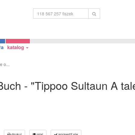
ła
katalog
 o...
uch - "Tippoo Sultaun A tal
drukuj
graj
sprawdź się