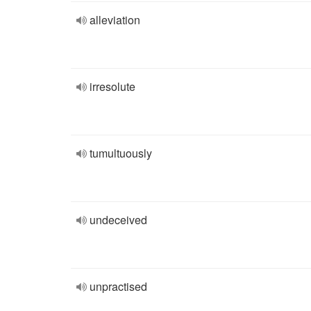
alleviation
irresolute
tumultuously
undeceived
unpractised