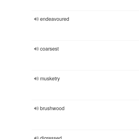
endeavoured
coarsest
musketry
brushwood
digressed