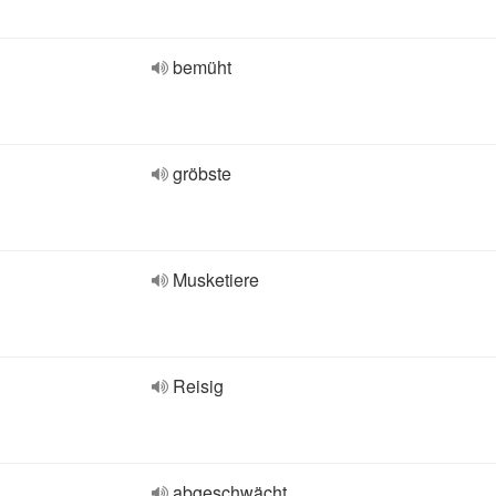
bemüht
gröbste
Musketiere
Reisig
abgeschwächt