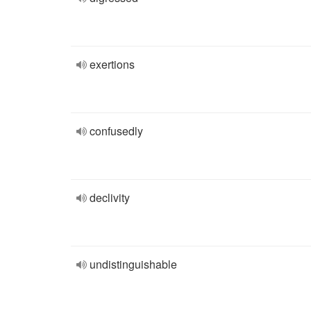
exertions
confusedly
declivity
undistinguishable