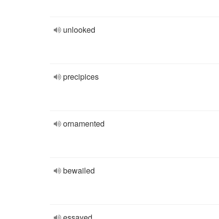
unlooked
precipices
ornamented
bewailed
essayed