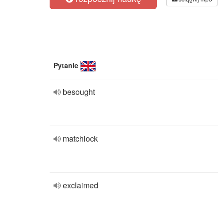
Pytanie
besought
matchlock
exclaimed