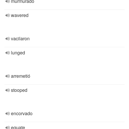
murmurado
wavered
vacilaron
lunged
arremetió
stooped
encorvado
equate