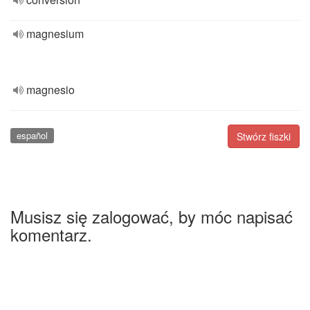
magnesium
magnesio
español
Stwórz fiszki
Musisz się zalogować, by móc napisać
komentarz.