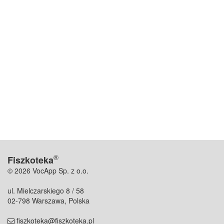
®
Fiszkoteka
© 2026 VocApp Sp. z o.o.
ul. Mielczarskiego 8 / 58
02-798 Warszawa, Polska
fiszkoteka@fiszkoteka.pl