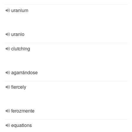
uranium
uranio
clutching
agarrándose
fiercely
ferozmente
equations