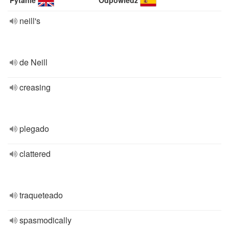
Pytanie
Odpowiedź
neill's
de Neill
creasing
plegado
clattered
traqueteado
spasmodically