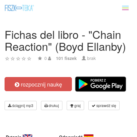
Toggl
naviga
Fichas del libro - "Chain
Reaction" (Boyd Ellanby)
0
101 fiszek
brak
rozpocznij naukę
ściągnij mp3
drukuj
graj
sprawdź się