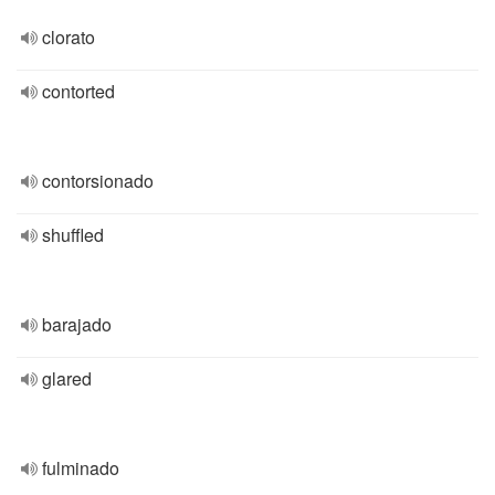
clorato
contorted
contorsionado
shuffled
barajado
glared
fulminado