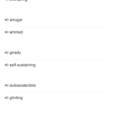
arrugar
whirled
girado
self-sustaining
autosostenible
glinting