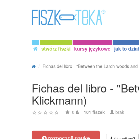
stwórz fiszki
kursy językowe
jak to dzia
Fichas del libro - "Between the Larch-woods and t
Fichas del libro - "B
Klickmann)
0
101 fiszek
brak
rozpocznij naukę
ściągnij mp3