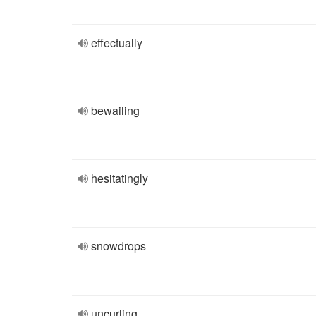
effectually
bewailing
hesitatingly
snowdrops
uncurling