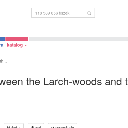
ła
katalog
h...
etween the Larch-woods and t
drukuj
graj
sprawdź się