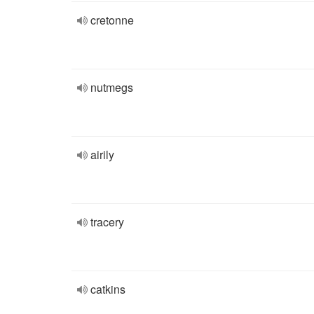
cretonne
nutmegs
airily
tracery
catkins