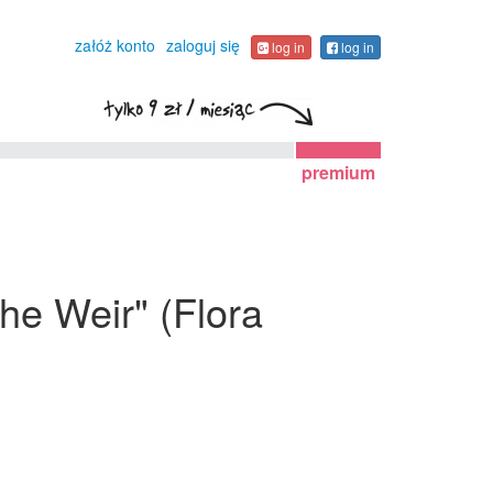
załóż konto
zaloguj się
log in
log in
premium
he Weir" (Flora