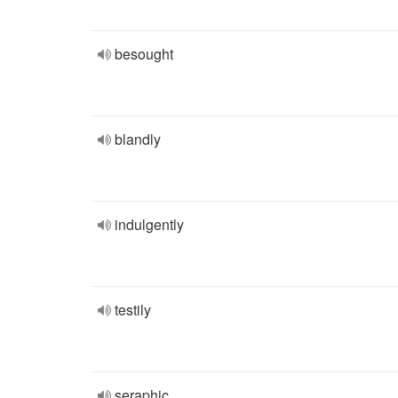
besought
blandly
indulgently
testily
seraphic