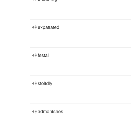
expatiated
festal
stolidly
admonishes