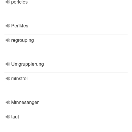
pericles
Perikles
regrouping
Umgruppierung
minstrel
Minnesänger
taut