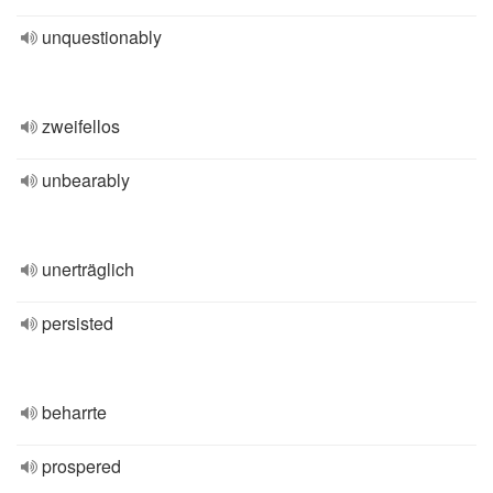
unquestionably
zweifellos
unbearably
unerträglich
persisted
beharrte
prospered