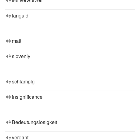
tief verwurzelt
languid
matt
slovenly
schlampig
insignificance
Bedeutungslosigkeit
verdant