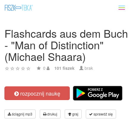
Toggl
naviga
Flashcards aus dem Buch
- "Man of Distinction"
(Michael Shaara)
0
101 fiszek
brak
rozpocznij naukę
ściągnij mp3
drukuj
graj
sprawdź się