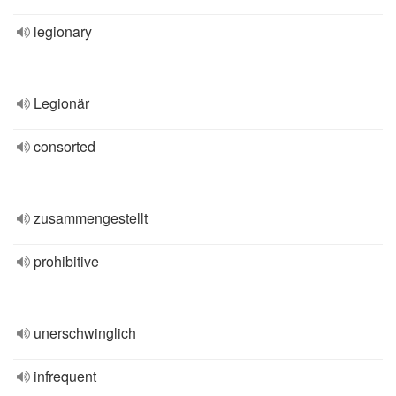
legionary
Legionär
consorted
zusammengestellt
prohibitive
unerschwinglich
infrequent