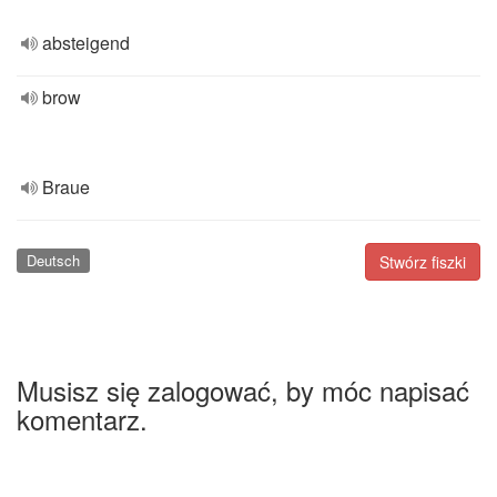
absteigend
brow
Braue
Deutsch
Stwórz fiszki
Musisz się zalogować, by móc napisać
komentarz.