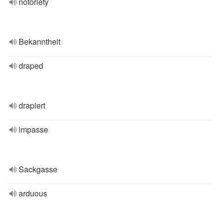
notoriety
Bekanntheit
draped
drapiert
impasse
Sackgasse
arduous