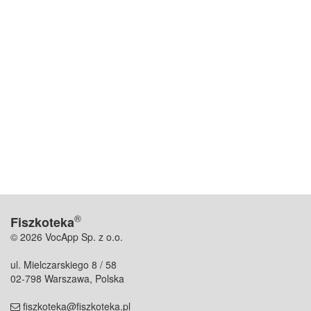
®
Fiszkoteka
© 2026 VocApp Sp. z o.o.
ul. Mielczarskiego 8 / 58
02-798 Warszawa, Polska
fiszkoteka@fiszkoteka.pl