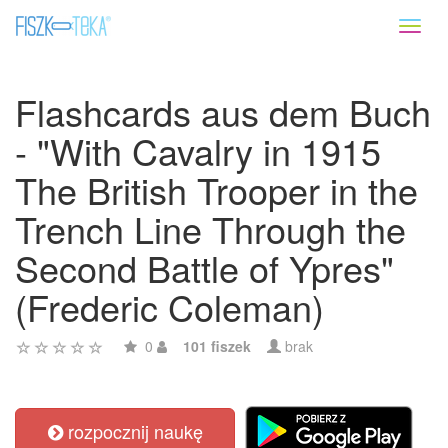
Toggl
naviga
Flashcards aus dem Buch
- "With Cavalry in 1915
The British Trooper in the
Trench Line Through the
Second Battle of Ypres"
(Frederic Coleman)
0
101 fiszek
brak
rozpocznij naukę