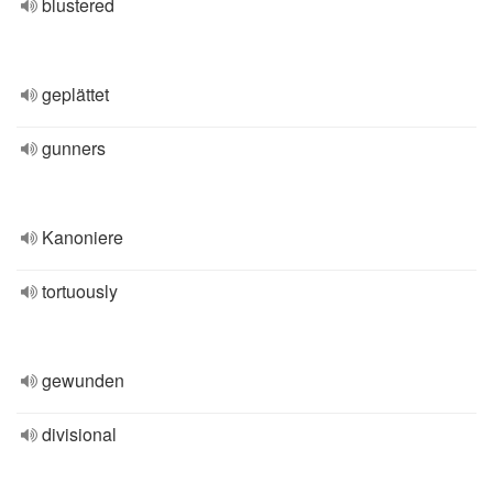
blustered
geplättet
gunners
Kanoniere
tortuously
gewunden
divisional