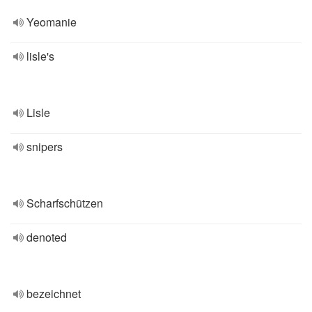
Yeomanie
lisle's
Lisle
snipers
Scharfschützen
denoted
bezeichnet