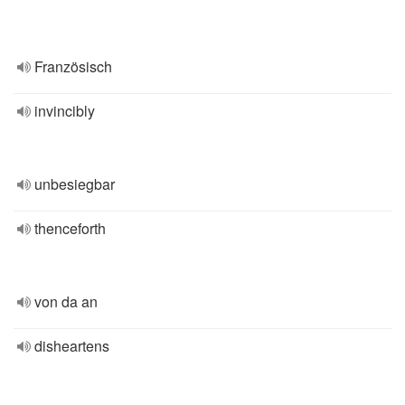
Französisch
invincibly
unbesiegbar
thenceforth
von da an
disheartens