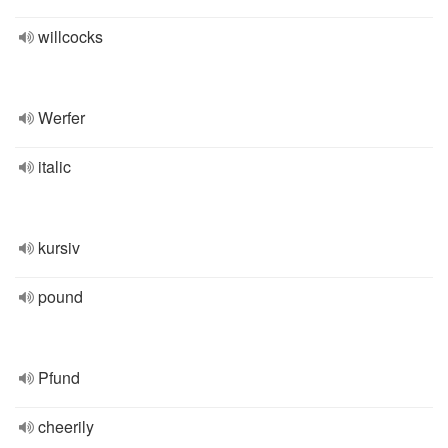
willcocks
Werfer
italic
kursiv
pound
Pfund
cheerily