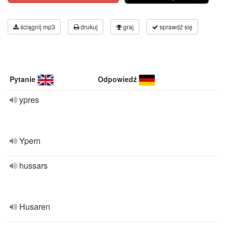
ściągnij mp3
drukuj
graj
sprawdź się
Pytanie
Odpowiedź
ypres
Ypern
hussars
Husaren