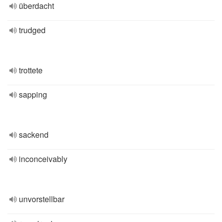
überdacht
trudged
trottete
sapping
sackend
inconceivably
unvorstellbar