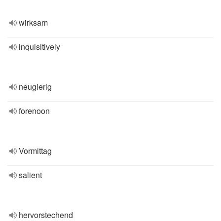
wirksam
inquisitively
neugierig
forenoon
Vormittag
salient
hervorstechend