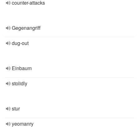
counter-attacks
Gegenangriff
dug-out
Einbaum
stolidly
stur
yeomanry