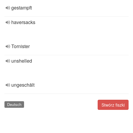
gestampft
haversacks
Tornister
unshelled
ungeschält
Deutsch
Stwórz fiszki