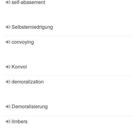
self-abasement
Selbsterniedrigung
convoying
Konvoi
demoralization
Demoralisierung
limbers