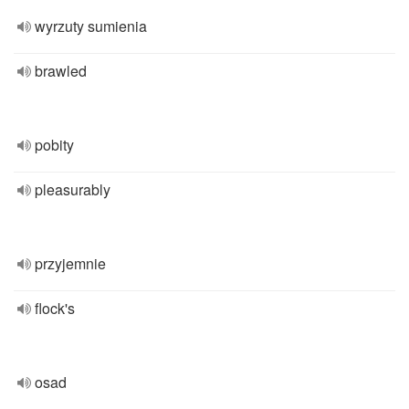
wyrzuty sumienia
brawled
pobity
pleasurably
przyjemnie
flock's
osad