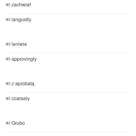
zachwiał
languidly
leniwie
approvingly
z aprobatą
coarsely
Grubo