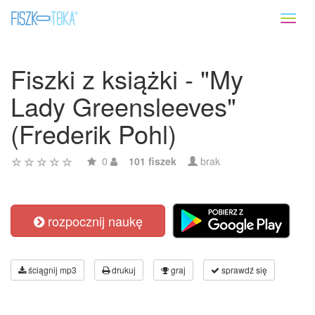
Toggl
naviga
Fiszki z książki - "My
Lady Greensleeves"
(Frederik Pohl)
0
101 fiszek
brak
rozpocznij naukę
ściągnij mp3
drukuj
graj
sprawdź się