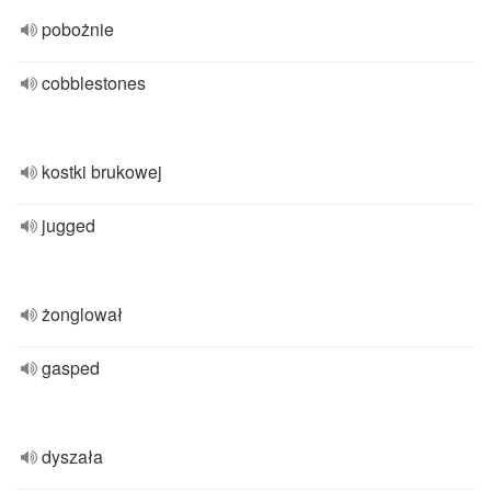
pobożnie
cobblestones
kostki brukowej
jugged
żonglował
gasped
dyszała