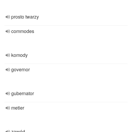
prosto twarzy
commodes
komody
governor
gubernator
metier
zawód