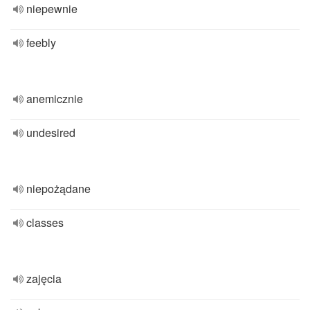
niepewnie
feebly
anemicznie
undesired
niepożądane
classes
zajęcia