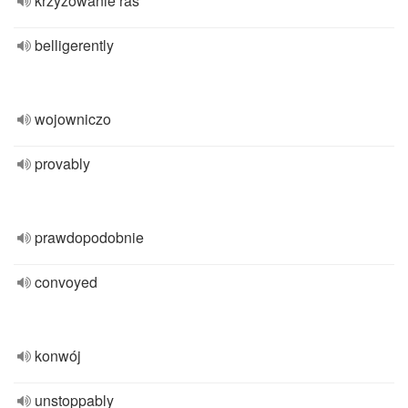
krzyżowanie ras
belligerently
wojowniczo
provably
prawdopodobnie
convoyed
konwój
unstoppably