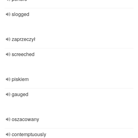
slogged
zaprzeczył
screeched
piskiem
gauged
oszacowany
contemptuously