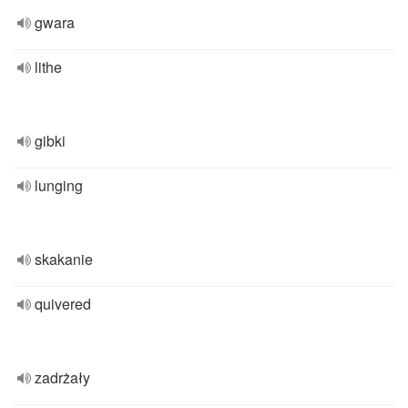
gwara
lithe
gibki
lunging
skakanie
quivered
zadrżały