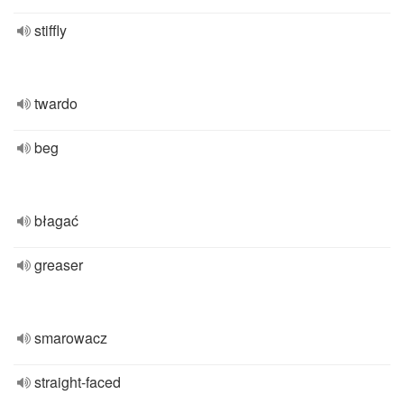
stiffly
twardo
beg
błagać
greaser
smarowacz
straight-faced