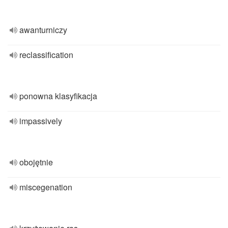
awanturniczy
reclassification
ponowna klasyfikacja
impassively
obojętnie
miscegenation