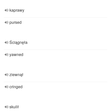
kaprawy
pursed
Ściągnęła
yawned
ziewnął
cringed
skulił