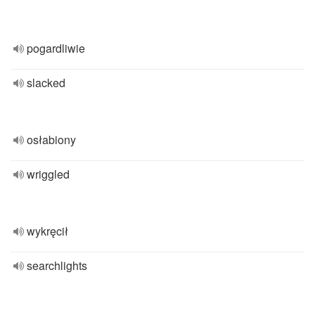
pogardliwie
slacked
osłabiony
wriggled
wykręcił
searchlights