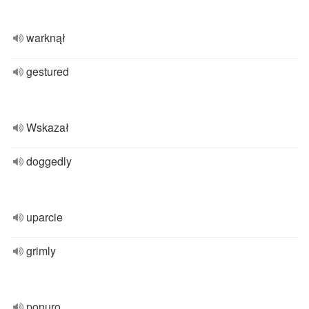
warknął
gestured
Wskazał
doggedly
uparcie
grimly
ponuro