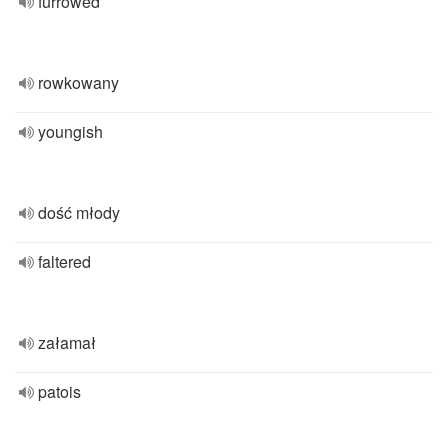
furrowed
rowkowany
youngish
dość młody
faltered
załamał
patois