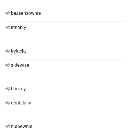
bezsensownie
irritably
irytacją
sidewise
boczny
doubtfully
niepewnie