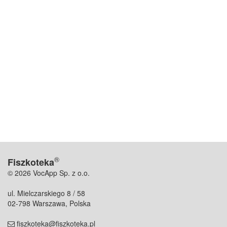
®
Fiszkoteka
© 2026 VocApp Sp. z o.o.
ul. Mielczarskiego 8 / 58
02-798 Warszawa, Polska
fiszkoteka@fiszkoteka.pl