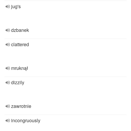
jug's
dzbanek
clattered
mruknął
dizzily
zawrotnie
incongruously