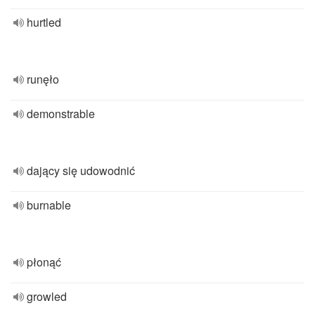
hurtled
runęło
demonstrable
dający się udowodnić
burnable
płonąć
growled