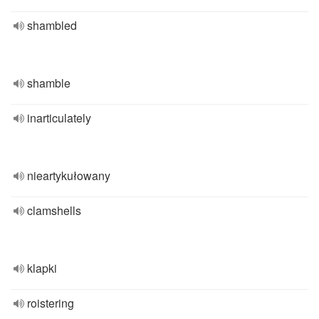
shambled
shamble
inarticulately
nieartykułowany
clamshells
klapki
roistering