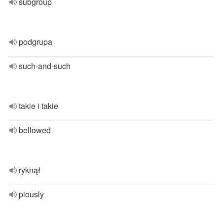
subgroup
podgrupa
such-and-such
takie i takie
bellowed
ryknął
piously