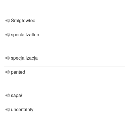
Śmigłowiec
specialization
specjalizacja
panted
sapał
uncertainly