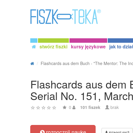
stwórz fiszki
kursy językowe
jak to dzia
Flashcards aus dem Buch - "The Mentor: The Inca
Flashcards aus dem Bu
Serial No. 151, Marc
0
101 fiszek
brak
rozpocznij naukę
ściągnij mp3