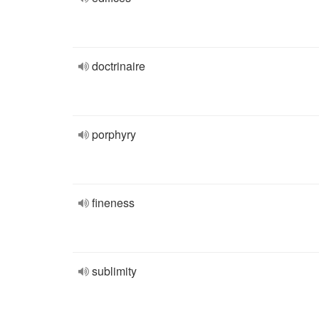
doctrinaire
porphyry
fineness
sublimity