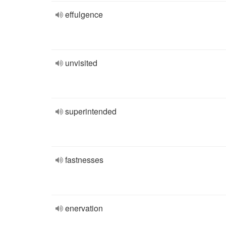
effulgence
unvisited
superintended
fastnesses
enervation