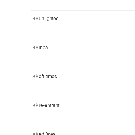
unlighted
inca
oft-times
re-entrant
edifices