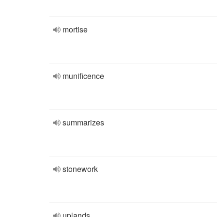
mortise
munificence
summarizes
stonework
uplands