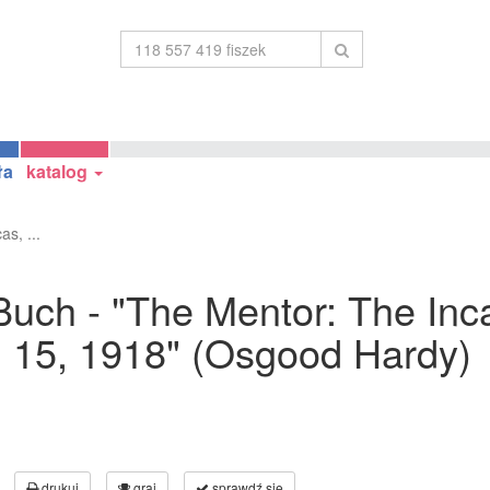
ła
katalog
s, ...
ch - "The Mentor: The Incas
h 15, 1918" (Osgood Hardy)
drukuj
graj
sprawdź się