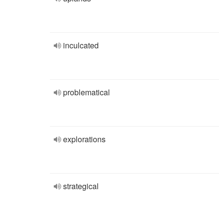
inculcated
problematical
explorations
strategical