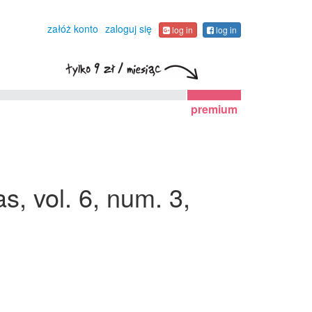
załóż konto
zaloguj się
log in
log in
premium
, vol. 6, num. 3,