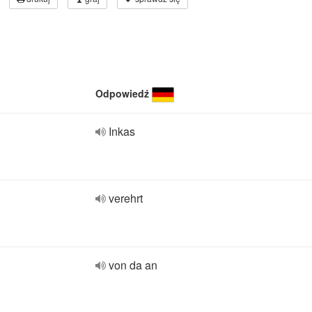
Odpowiedź
Inkas
verehrt
von da an