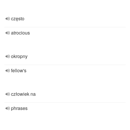
często
atrocious
okropny
fellow's
człowiek na
phrases