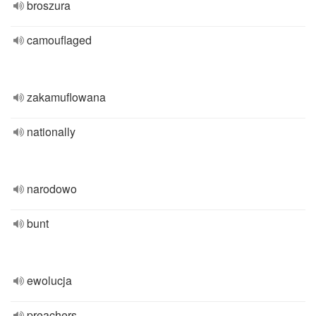
broszura
camouflaged
zakamuflowana
nationally
narodowo
bunt
ewolucja
preachers