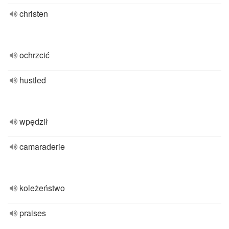
christen
ochrzcić
hustled
wpędził
camaraderie
koleżeństwo
praises