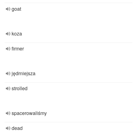
goat
koza
firmer
jędrniejsza
strolled
spacerowaliśmy
dead