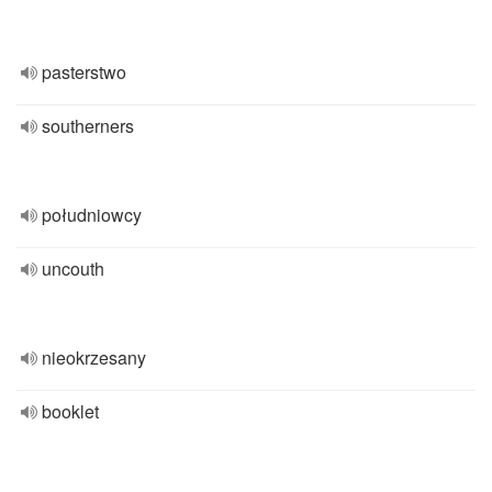
pasterstwo
southerners
południowcy
uncouth
nieokrzesany
booklet