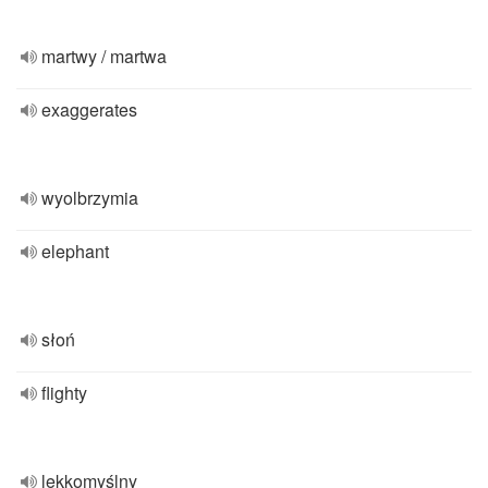
martwy / martwa
exaggerates
wyolbrzymia
elephant
słoń
flighty
lekkomyślny