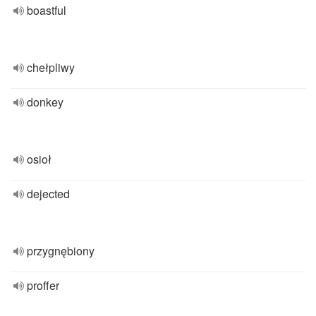
boastful
chełpliwy
donkey
osioł
dejected
przygnębiony
proffer