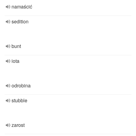
namaścić
sedition
bunt
iota
odrobina
stubble
zarost