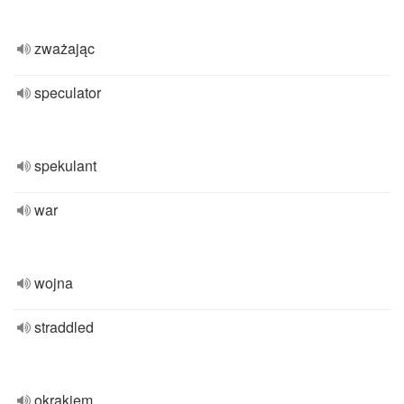
zważając
speculator
spekulant
war
wojna
straddled
okrakiem