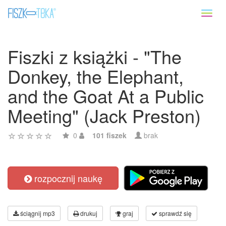
Toggl
naviga
Fiszki z książki - "The
Donkey, the Elephant,
and the Goat At a Public
Meeting" (Jack Preston)
0
101 fiszek
brak
rozpocznij naukę
ściągnij mp3
drukuj
graj
sprawdź się