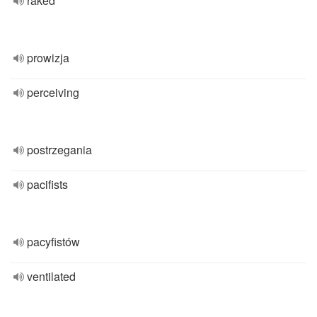
raked
prowizja
perceiving
postrzegania
pacifists
pacyfistów
ventilated