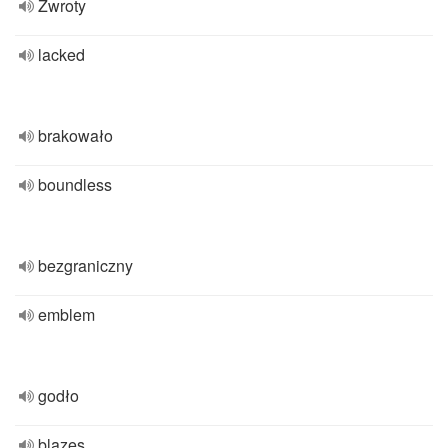
Zwroty
lacked
brakowało
boundless
bezgraniczny
emblem
godło
blazes