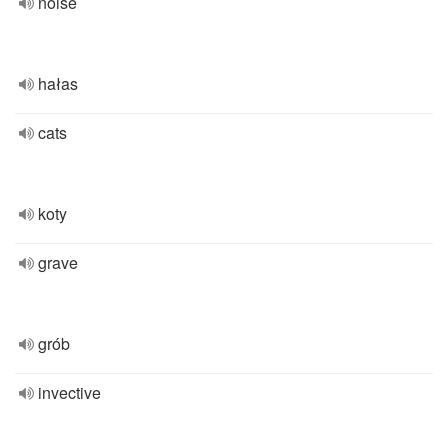
noise
hałas
cats
koty
grave
grób
invective