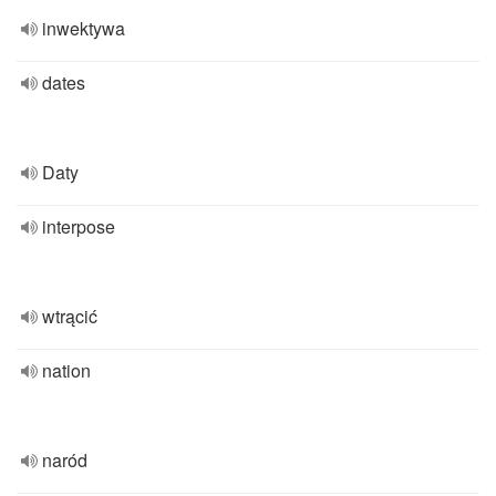
inwektywa
dates
Daty
interpose
wtrącić
nation
naród