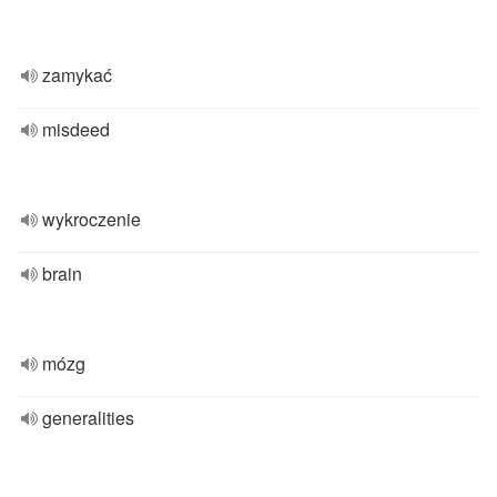
zamykać
misdeed
wykroczenie
brain
mózg
generalities