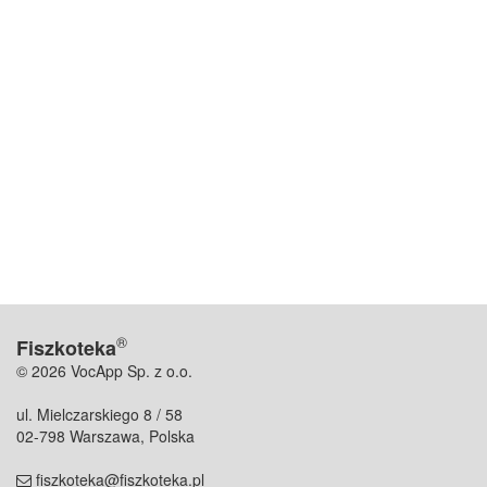
®
Fiszkoteka
© 2026 VocApp Sp. z o.o.
ul. Mielczarskiego 8 / 58
02-798 Warszawa, Polska
fiszkoteka@fiszkoteka.pl