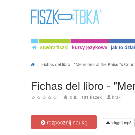
stwórz fiszki
kursy językowe
jak to dzia
Fichas del libro - "Memories of the Kaiser's Court.
Fichas del libro - "M
0
101 fiszek
brak
rozpocznij naukę
ściągnij mp3