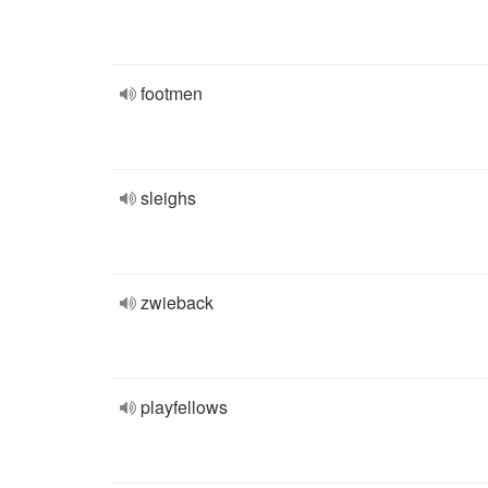
footmen
sleighs
zwieback
playfellows