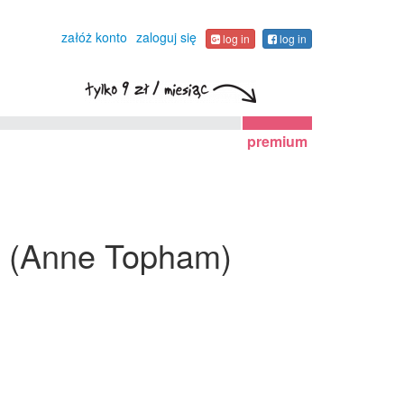
załóż konto
zaloguj się
log in
log in
premium
t" (Anne Topham)