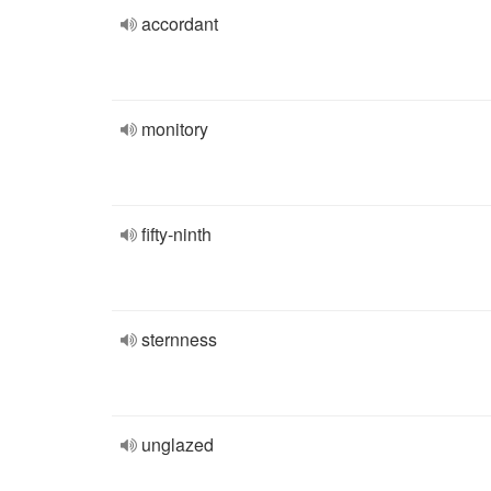
accordant
monitory
fifty-ninth
sternness
unglazed