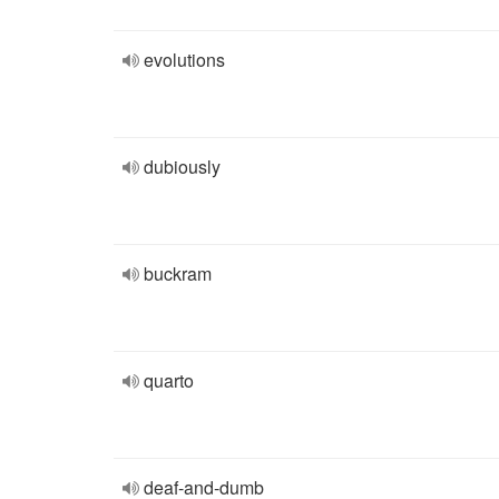
evolutions
dubiously
buckram
quarto
deaf-and-dumb