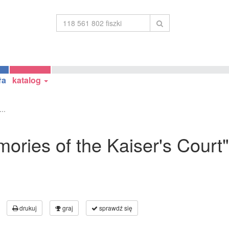
ła
katalog
..
emories of the Kaiser's Cour
drukuj
graj
sprawdź się