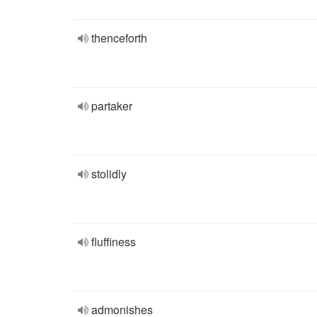
thenceforth
partaker
stolidly
fluffiness
admonishes