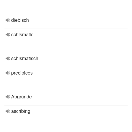
diebisch
schismatic
schismatisch
precipices
Abgründe
ascribing