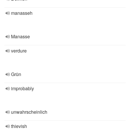
manasseh
Manasse
verdure
Grün
improbably
unwahrscheinlich
thievish