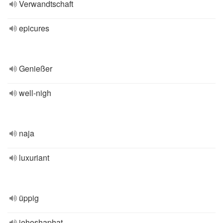
Verwandtschaft
epicures
Genießer
well-nigh
naja
luxuriant
üppig
jehoshaphat