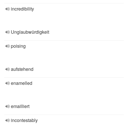
incredibility
Unglaubwürdigkeit
poising
aufstehend
enamelled
emailliert
incontestably