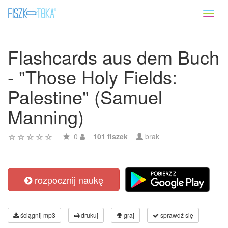
Toggl
naviga
Flashcards aus dem Buch
- "Those Holy Fields:
Palestine" (Samuel
Manning)
0
101 fiszek
brak
rozpocznij naukę
ściągnij mp3
drukuj
graj
sprawdź się