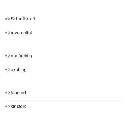
Schreibkraft
reverential
ehrfürchtig
exulting
jubelnd
kinsfolk