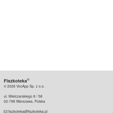
®
Fiszkoteka
© 2026 VocApp Sp. z o.o.
ul. Mielczarskiego 8 / 58
02-798 Warszawa, Polska
fiszkoteka@fiszkoteka.pl