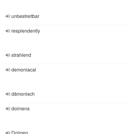
unbestreitbar
resplendently
strahlend
demoniacal
dämonisch
dolmens
Dolmen