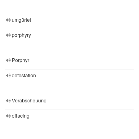
umgürtet
porphyry
Porphyr
detestation
Verabscheuung
effacing