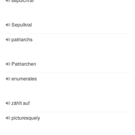
sepulchral
Sepulkral
patriarchs
Patriarchen
enumerates
zählt auf
picturesquely