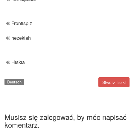
Frontispiz
hezekiah
Hiskia
Deutsch
Stwórz fiszki
Musisz się zalogować, by móc napisać
komentarz.