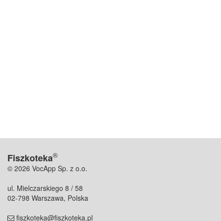
®
Fiszkoteka
© 2026 VocApp Sp. z o.o.
ul. Mielczarskiego 8 / 58
02-798 Warszawa, Polska
fiszkoteka@fiszkoteka.pl