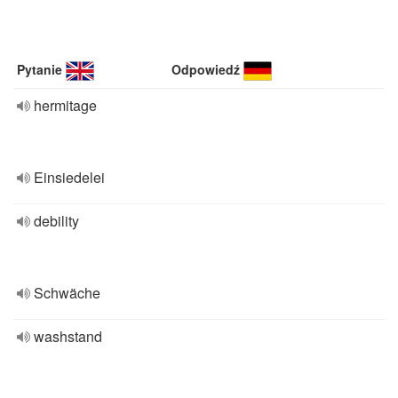
Pytanie
Odpowiedź
hermitage
Einsiedelei
debility
Schwäche
washstand