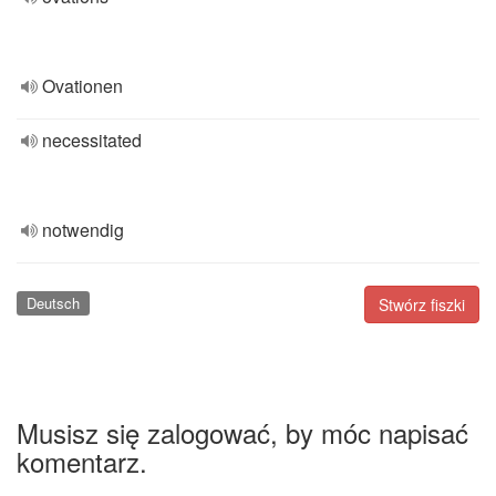
Ovationen
necessitated
notwendig
Deutsch
Stwórz fiszki
Musisz się zalogować, by móc napisać
komentarz.