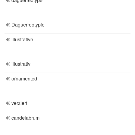
daguerreotype
Daguerreotypie
illustrative
illustrativ
ornamented
verziert
candelabrum