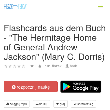
Toggl
naviga
Flashcards aus dem Buch
- "The Hermitage Home
of General Andrew
Jackson" (Mary C. Dorris)
0
101 fiszek
brak
rozpocznij naukę
ściągnij mp3
drukuj
graj
sprawdź się