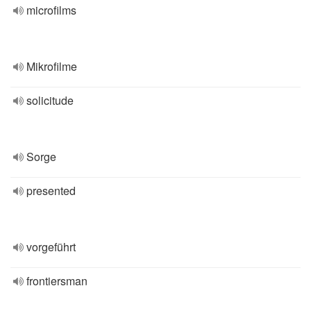
microfilms
Mikrofilme
solicitude
Sorge
presented
vorgeführt
frontiersman