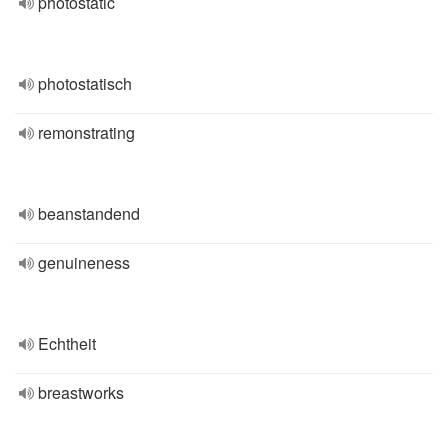
photostatic
photostatisch
remonstrating
beanstandend
genuineness
Echtheit
breastworks