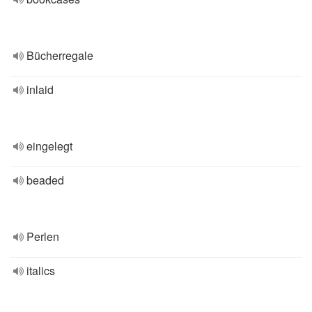
Bücherregale
inlaid
eingelegt
beaded
Perlen
italics