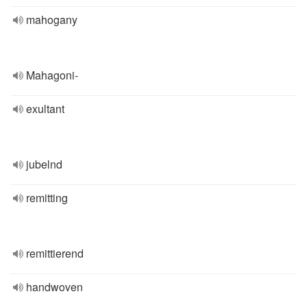
mahogany
Mahagoni-
exultant
jubelnd
remitting
remittierend
handwoven