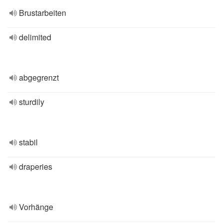
Brustarbeiten
delimited
abgegrenzt
sturdily
stabil
draperies
Vorhänge