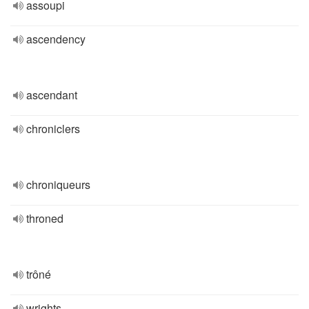
assoupi
ascendency
ascendant
chroniclers
chroniqueurs
throned
trôné
wrights