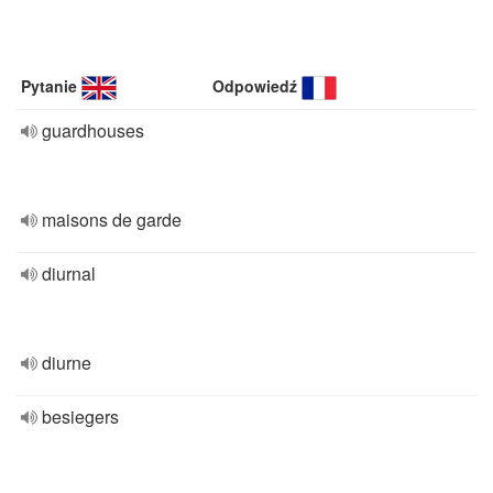
Pytanie
Odpowiedź
guardhouses
maisons de garde
diurnal
diurne
besiegers