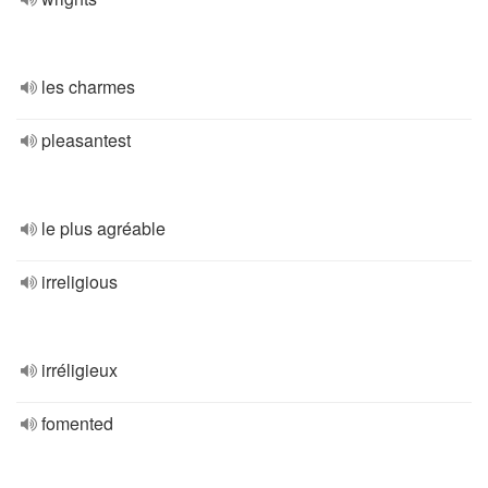
les charmes
pleasantest
le plus agréable
irreligious
irréligieux
fomented