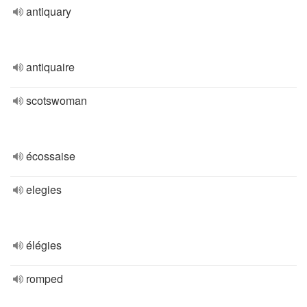
antiquary
antiquaire
scotswoman
écossaise
elegies
élégies
romped