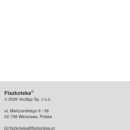
®
Fiszkoteka
© 2026 VocApp Sp. z o.o.
ul. Mielczarskiego 8 / 58
02-798 Warszawa, Polska
fiszkoteka@fiszkoteka.pl