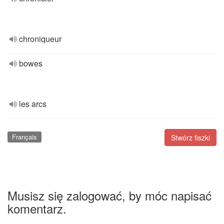
chroniqueur
bowes
les arcs
Français
Stwórz fiszki
Musisz się zalogować, by móc napisać
komentarz.