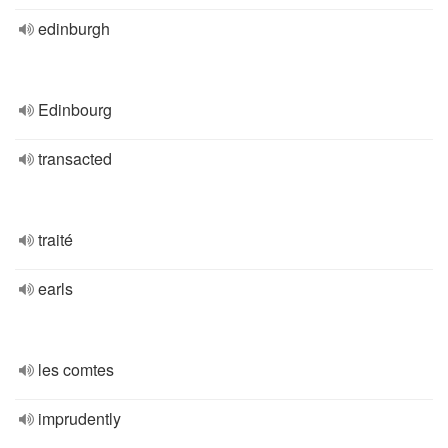
edinburgh
Edinbourg
transacted
traité
earls
les comtes
imprudently