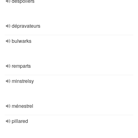
despoilers
dépravateurs
bulwarks
remparts
minstrelsy
ménestrel
pillared