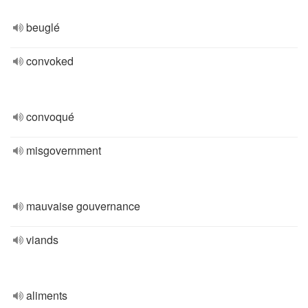
beuglé
convoked
convoqué
misgovernment
mauvaise gouvernance
viands
aliments