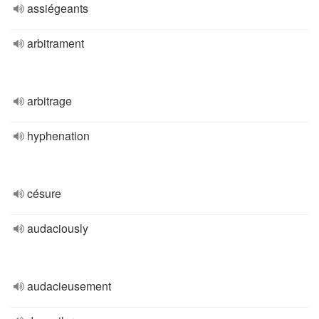
assiégeants
arbitrament
arbitrage
hyphenation
césure
audaciously
audacieusement