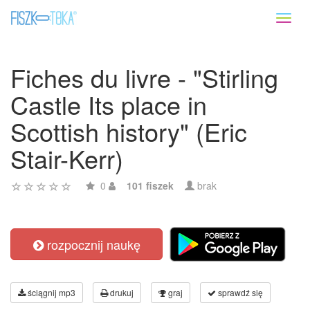
Toggl
naviga
Fiches du livre - "Stirling
Castle Its place in
Scottish history" (Eric
Stair-Kerr)
0
101 fiszek
brak
rozpocznij naukę
ściągnij mp3
drukuj
graj
sprawdź się