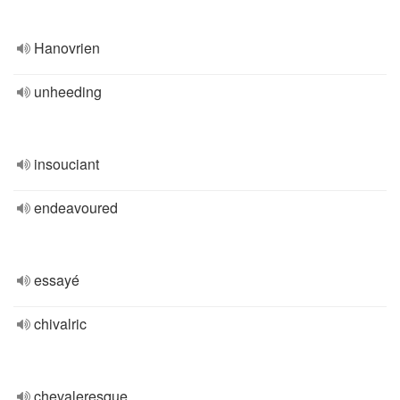
Hanovrien
unheeding
insouciant
endeavoured
essayé
chivalric
chevaleresque