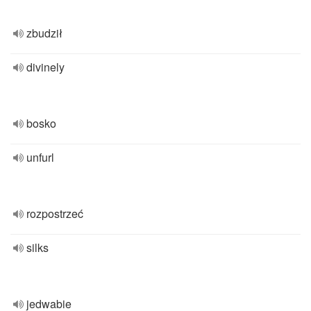
zbudził
divinely
bosko
unfurl
rozpostrzeć
silks
jedwabie