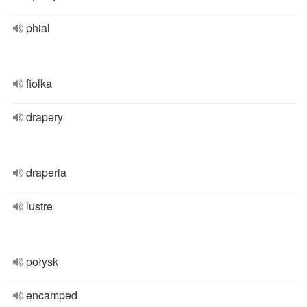
phial
fiolka
drapery
draperia
lustre
połysk
encamped