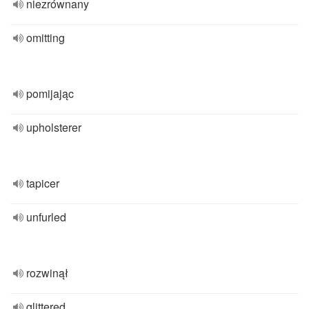
niezrównany
omitting
pomijając
upholsterer
tapicer
unfurled
rozwinął
glittered