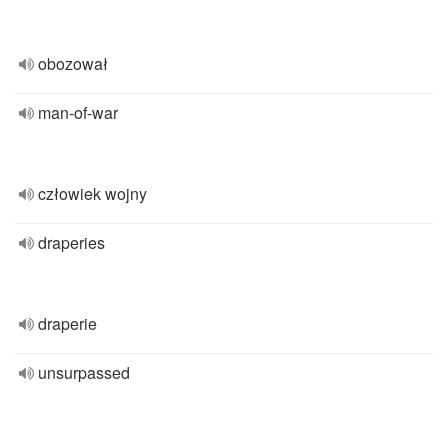
obozował
man-of-war
człowiek wojny
draperies
draperie
unsurpassed