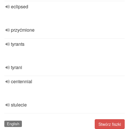
eclipsed
przyćmione
tyrants
tyrani
centennial
stulecie
English
Stwórz fiszki