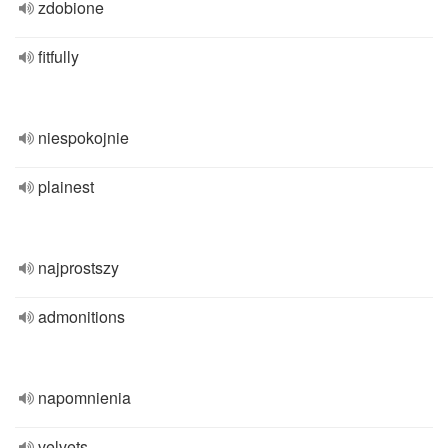
zdobione
fitfully
niespokojnie
plainest
najprostszy
admonitions
napomnienia
velvets