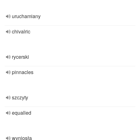
uruchamiany
chivalric
rycerski
pinnacles
szczyty
equalled
wyniosła