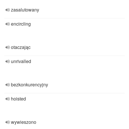
zasalutowany
encircling
otaczając
unrivalled
bezkonkurencyjny
hoisted
wywieszono