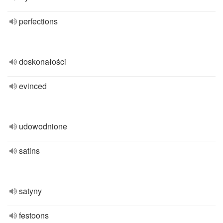
perfections
doskonałości
evinced
udowodnione
satins
satyny
festoons