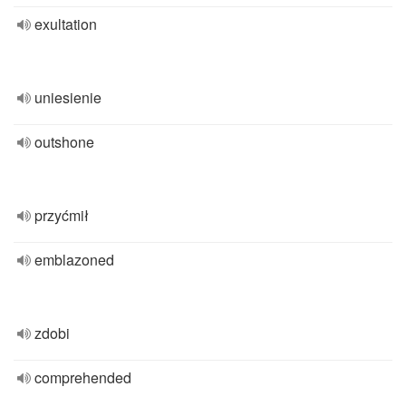
exultation
uniesienie
outshone
przyćmił
emblazoned
zdobi
comprehended