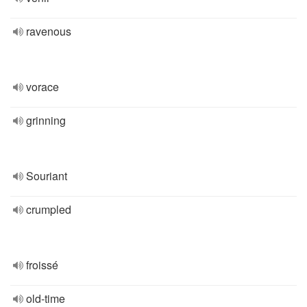
ravenous
vorace
grinning
Souriant
crumpled
froissé
old-time