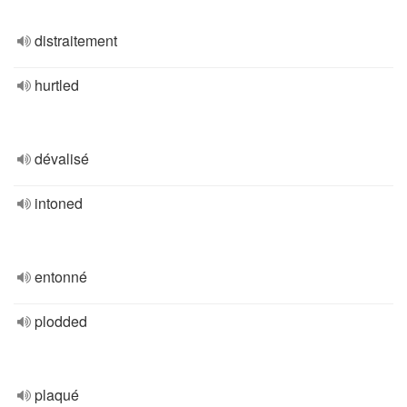
distraitement
hurtled
dévalisé
intoned
entonné
plodded
plaqué