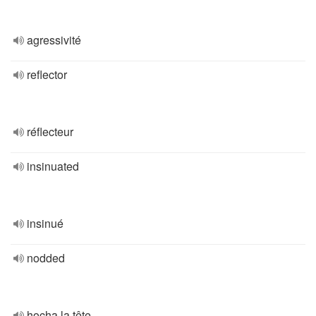
agressivité
reflector
réflecteur
insinuated
insinué
nodded
hocha la tête