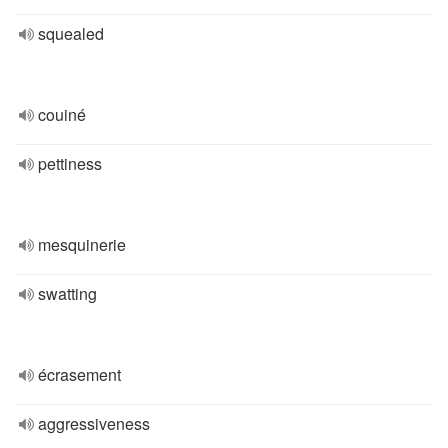
squealed
couiné
pettiness
mesquinerie
swatting
écrasement
aggressiveness