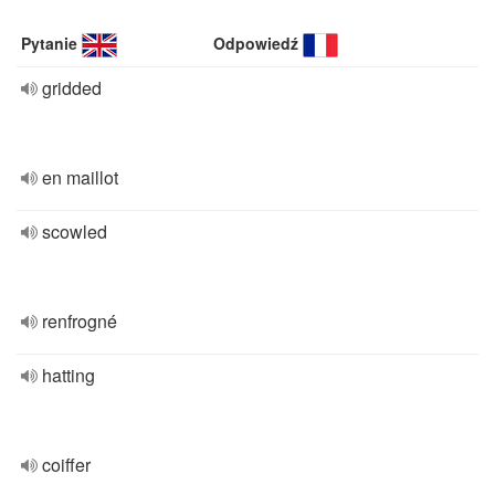
Pytanie
Odpowiedź
gridded
en maillot
scowled
renfrogné
hatting
coiffer