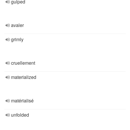
gulped
avaler
grimly
cruellement
materialized
matérialisé
unfolded