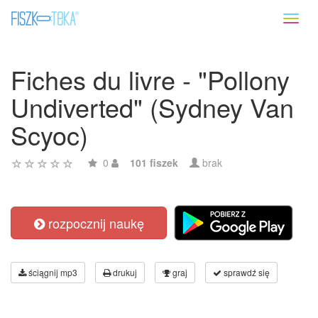
Toggl
naviga
Fiches du livre - "Pollony
Undiverted" (Sydney Van
Scyoc)
0
101 fiszek
brak
rozpocznij naukę
ściągnij mp3
drukuj
graj
sprawdź się