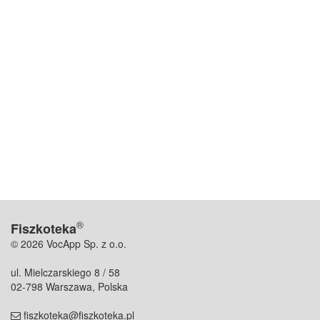
®
Fiszkoteka
© 2026 VocApp Sp. z o.o.
ul. Mielczarskiego 8 / 58
02-798 Warszawa, Polska
fiszkoteka@fiszkoteka.pl