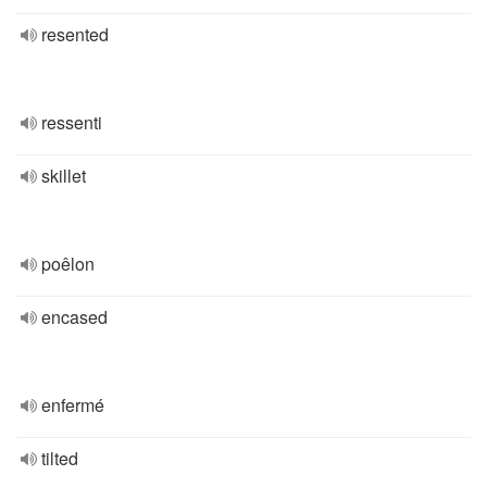
resented
ressenti
skillet
poêlon
encased
enfermé
tilted