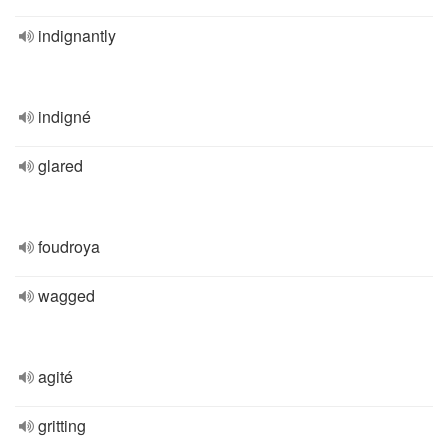
indignantly
indigné
glared
foudroya
wagged
agité
gritting