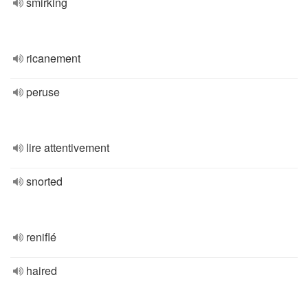
smirking
ricanement
peruse
lire attentivement
snorted
reniflé
haired