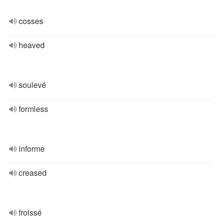
cosses
heaved
soulevé
formless
informe
creased
froissé