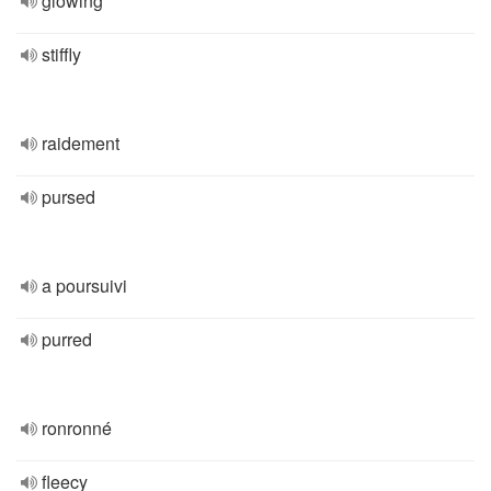
glowing
stiffly
raidement
pursed
a poursuivi
purred
ronronné
fleecy