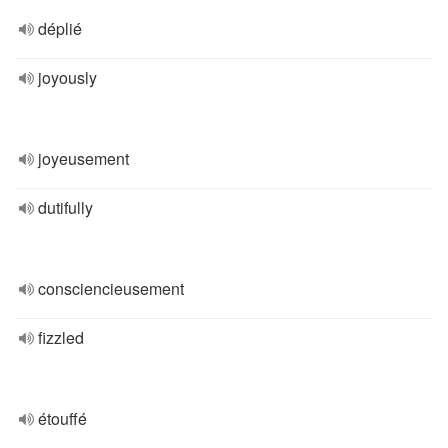
déplié
joyously
joyeusement
dutifully
consciencieusement
fizzled
étouffé