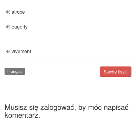
atroce
eagerly
vivement
Français
Stwórz fiszki
Musisz się zalogować, by móc napisać
komentarz.