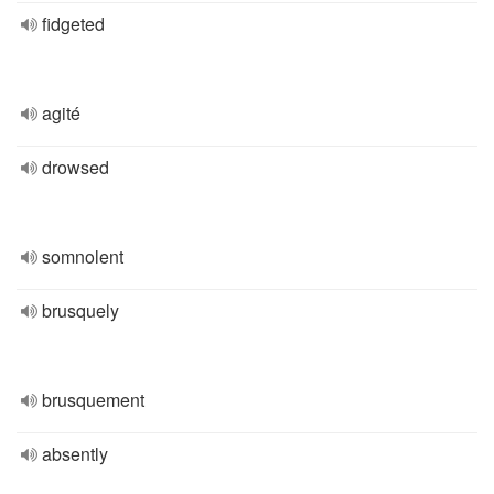
fidgeted
agité
drowsed
somnolent
brusquely
brusquement
absently