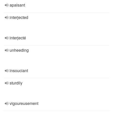
apaisant
interjected
interjecté
unheeding
insouciant
sturdily
vigoureusement