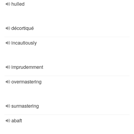
hulled
décortiqué
incautiously
imprudemment
overmastering
surmastering
abaft