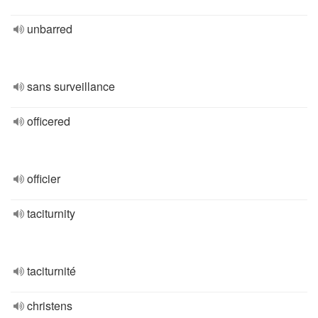
unbarred
sans surveillance
officered
officier
taciturnity
taciturnité
christens