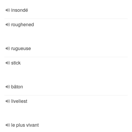
insondé
roughened
rugueuse
stick
bâton
liveliest
le plus vivant