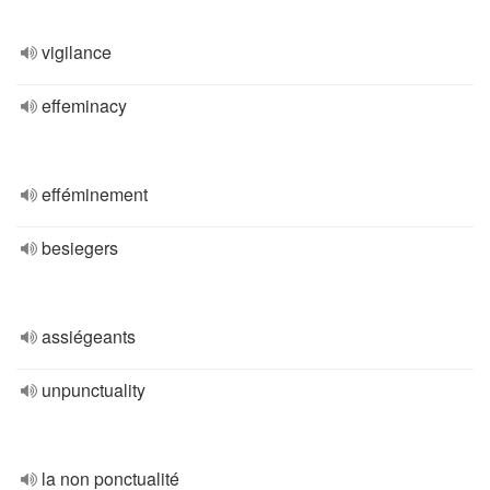
vigilance
effeminacy
efféminement
besiegers
assiégeants
unpunctuality
la non ponctualité