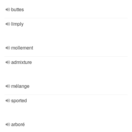
buttes
limply
mollement
admixture
mélange
sported
arboré