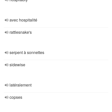
avec hospitalité
rattlesnake's
serpent à sonnettes
sidewise
latéralement
copses