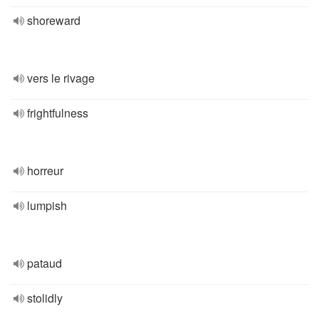
shoreward
vers le rivage
frightfulness
horreur
lumpish
pataud
stolidly