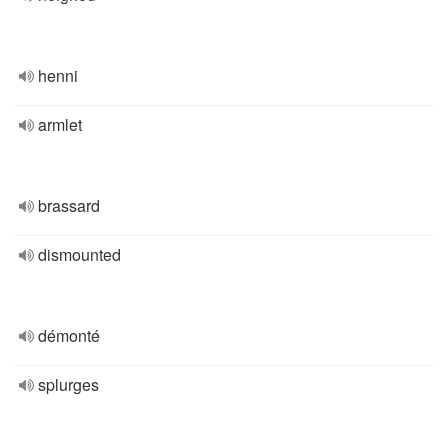
henni
armlet
brassard
dismounted
démonté
splurges