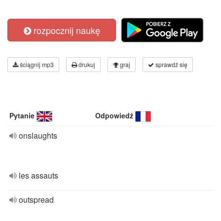
rozpocznij naukę
ściągnij mp3
drukuj
graj
sprawdź się
Pytanie
Odpowiedź
onslaughts
les assauts
outspread