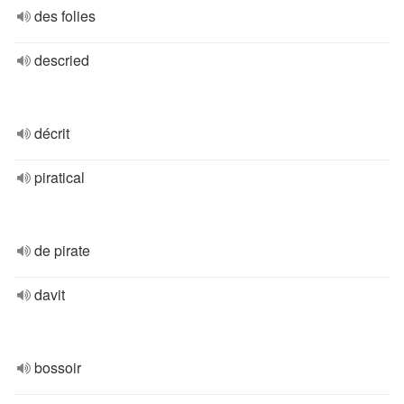
des folies
descried
décrit
piratical
de pirate
davit
bossoir