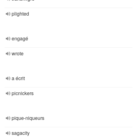
plighted
engagé
wrote
a écrit
picnickers
pique-niqueurs
sagacity