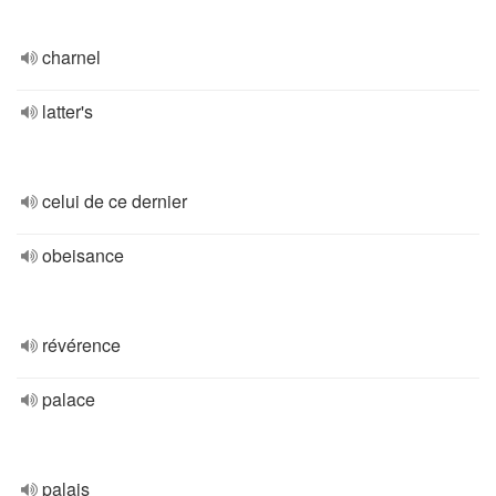
charnel
latter's
celui de ce dernier
obeisance
révérence
palace
palais