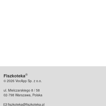
®
Fiszkoteka
© 2026 VocApp Sp. z o.o.
ul. Mielczarskiego 8 / 58
02-798 Warszawa, Polska
fiszkoteka@fiszkoteka.pl