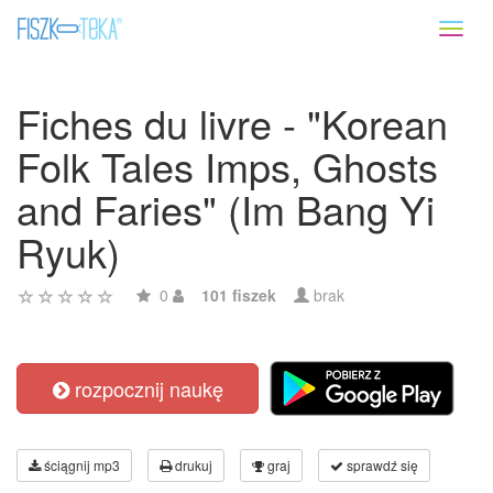
Toggl
naviga
Fiches du livre - "Korean
Folk Tales Imps, Ghosts
and Faries" (Im Bang Yi
Ryuk)
0
101 fiszek
brak
rozpocznij naukę
ściągnij mp3
drukuj
graj
sprawdź się