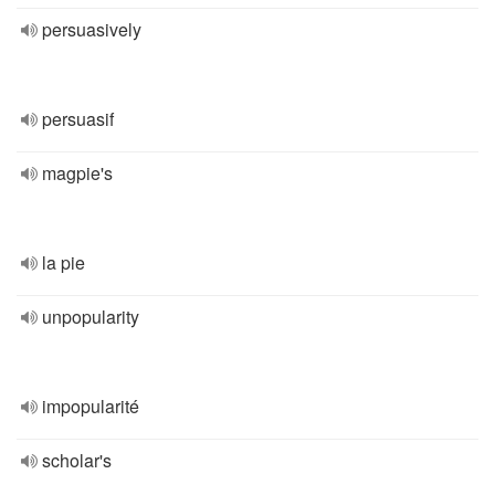
persuasively
persuasif
magpie's
la pie
unpopularity
impopularité
scholar's