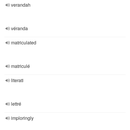
verandah
véranda
matriculated
matriculé
literati
lettré
imploringly