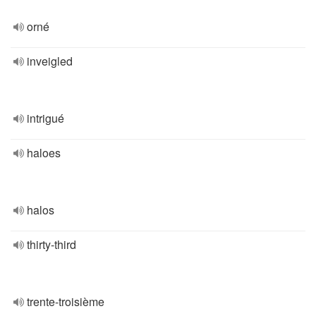
orné
inveigled
intrigué
haloes
halos
thirty-third
trente-troisième