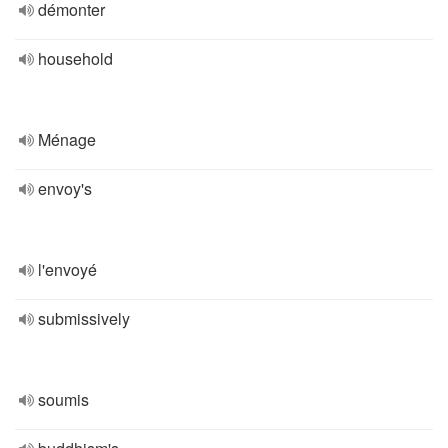
démonter
household
Ménage
envoy's
l'envoyé
submissively
soumis