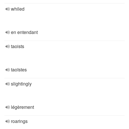
whiled
en entendant
taoists
taoïstes
slightingly
légèrement
roarings