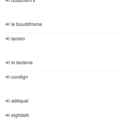
buddhism's
le bouddhisme
taoism
le taoïsme
condign
adéquat
eightieth