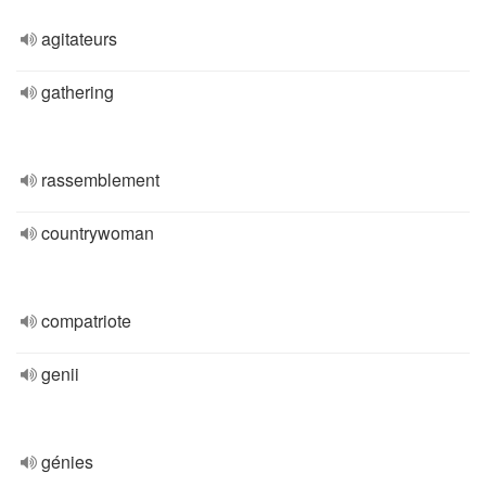
agitateurs
gathering
rassemblement
countrywoman
compatriote
genii
génies