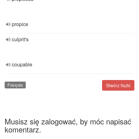
propice
culprit's
coupable
Français
Stwórz fiszki
Musisz się zalogować, by móc napisać
komentarz.