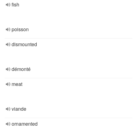
fish
poisson
dismounted
démonté
meat
viande
ornamented