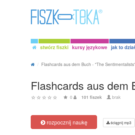
stwórz fiszki
kursy językowe
jak to dzia
Flashcards aus dem Buch - "The Sentimentalists"
Flashcards aus dem B
0
101 fiszek
brak
rozpocznij naukę
ściągnij mp3