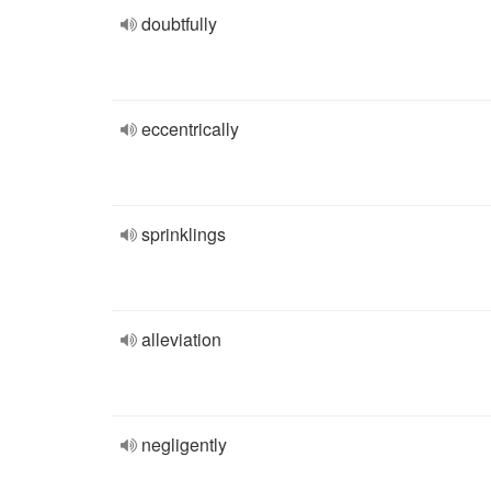
doubtfully
eccentrically
sprinklings
alleviation
negligently