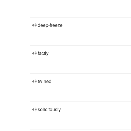
deep-freeze
factly
twined
solicitously