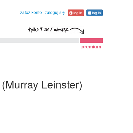
załóż konto
zaloguj się
log in
log in
premium
(Murray Leinster)