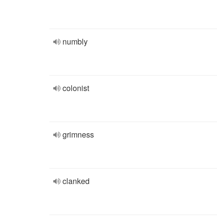
numbly
colonist
grimness
clanked