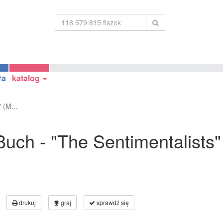
ła
katalog
 (M...
uch - "The Sentimentalists" 
drukuj
graj
sprawdź się