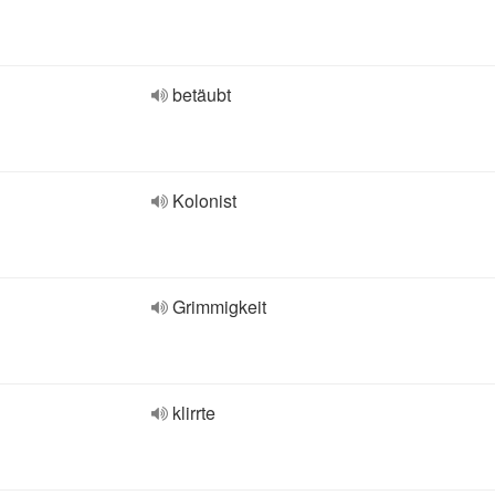
betäubt
Kolonist
Grimmigkeit
klirrte