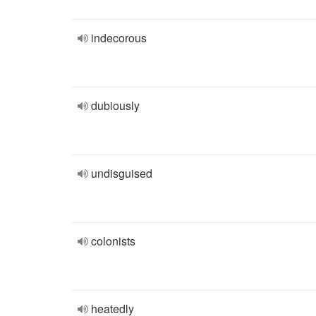
indecorous
dubiously
undisguised
colonists
heatedly