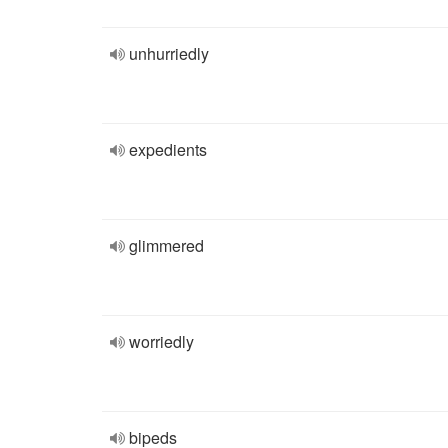
unhurriedly
expedients
glimmered
worriedly
bipeds