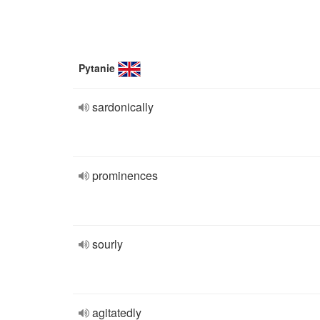
Pytanie
sardonically
prominences
sourly
agitatedly