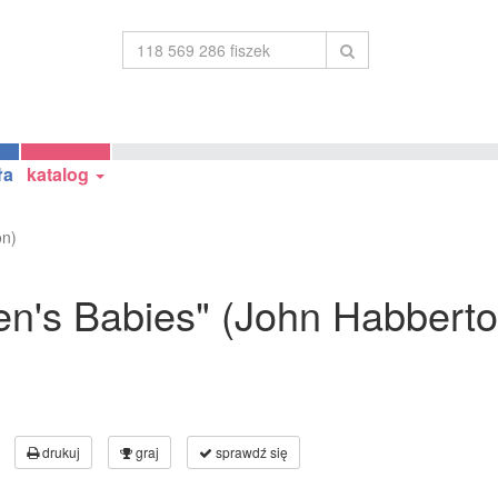
ła
katalog
on)
elen's Babies" (John Habbert
drukuj
graj
sprawdź się