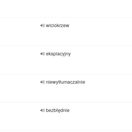
wiciokrzew
ekspiacyjny
niewytłumaczalnie
bezbłędnie