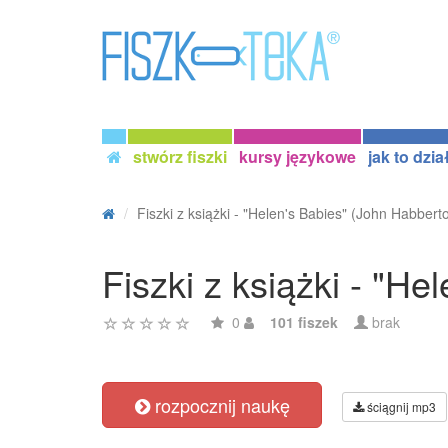
stwórz fiszki
kursy językowe
jak to dzia
Fiszki z książki - "Helen's Babies" (John Habbert
Fiszki z książki - "H
0
101 fiszek
brak
rozpocznij naukę
ściągnij mp3