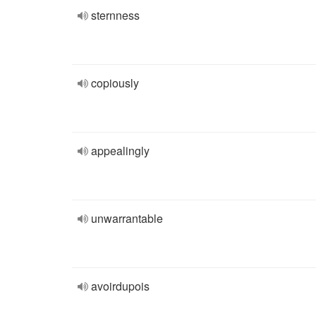
sternness
copiously
appealingly
unwarrantable
avoirdupois