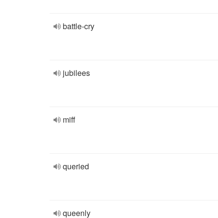
battle-cry
jubilees
miff
queried
queenly