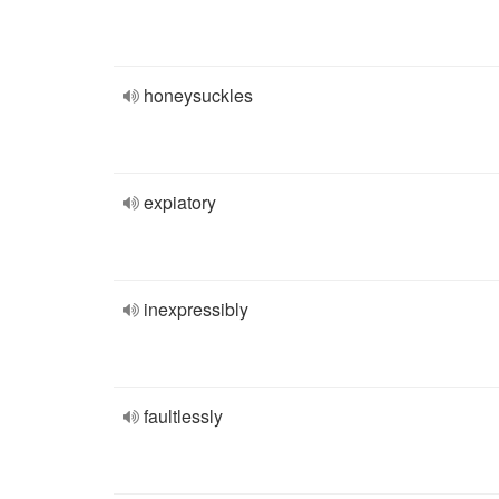
honeysuckles
expiatory
inexpressibly
faultlessly