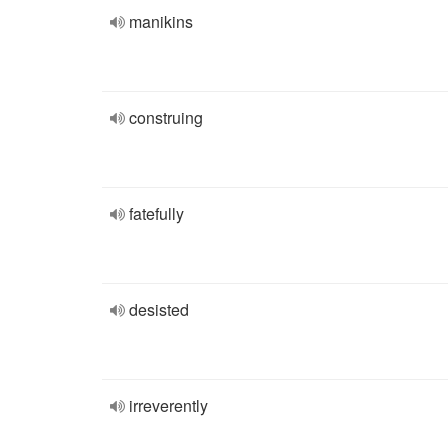
manikins
construing
fatefully
desisted
irreverently