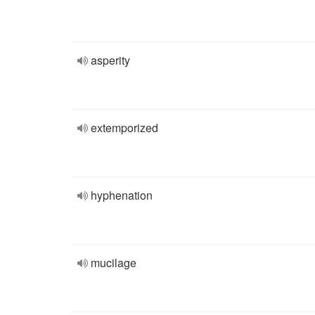
asperity
extemporized
hyphenation
mucilage