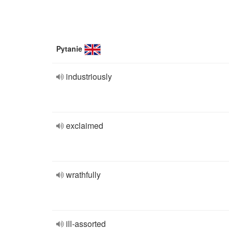
Pytanie
industriously
exclaimed
wrathfully
ill-assorted