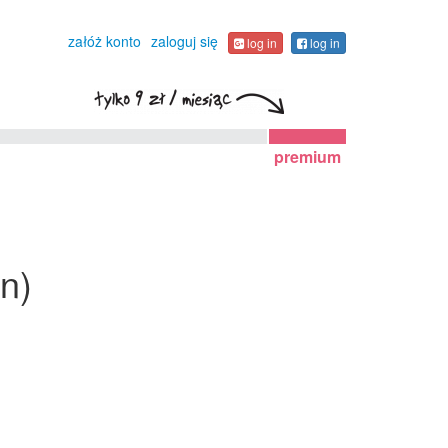
załóż konto
zaloguj się
log in
log in
premium
on)