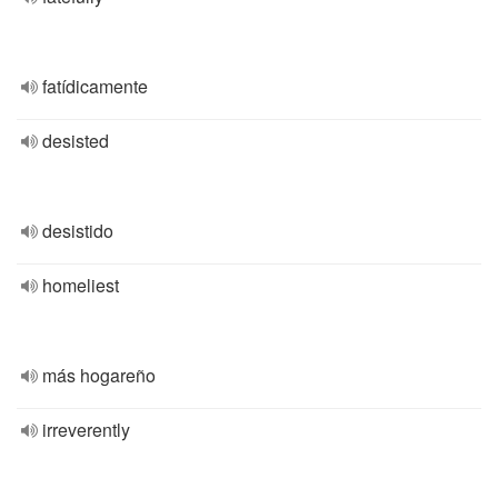
fatídicamente
desisted
desistido
homeliest
más hogareño
irreverently