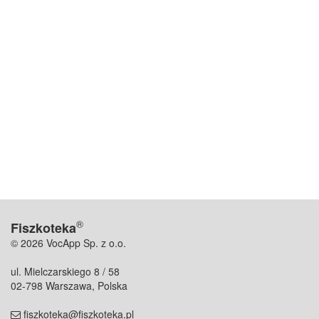
®
Fiszkoteka
© 2026 VocApp Sp. z o.o.
ul. Mielczarskiego 8 / 58
02-798 Warszawa, Polska
fiszkoteka@fiszkoteka.pl