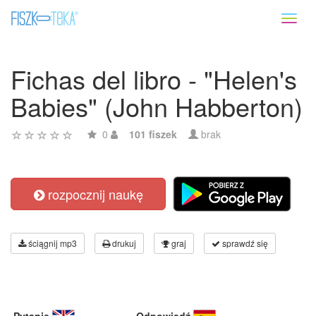
Toggl
naviga
Fichas del libro - "Helen's
Babies" (John Habberton)
0
101 fiszek
brak
rozpocznij naukę
ściągnij mp3
drukuj
graj
sprawdź się