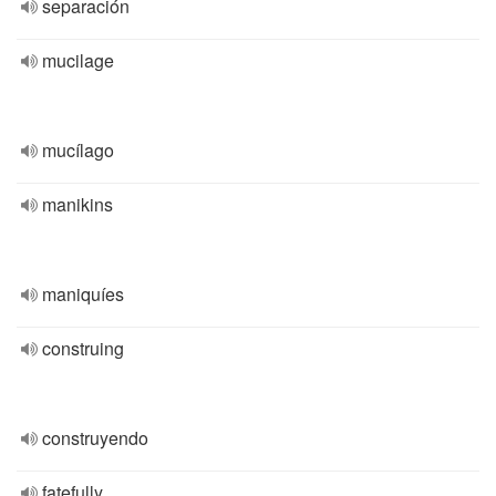
separación
mucilage
mucílago
manikins
maniquíes
construing
construyendo
fatefully