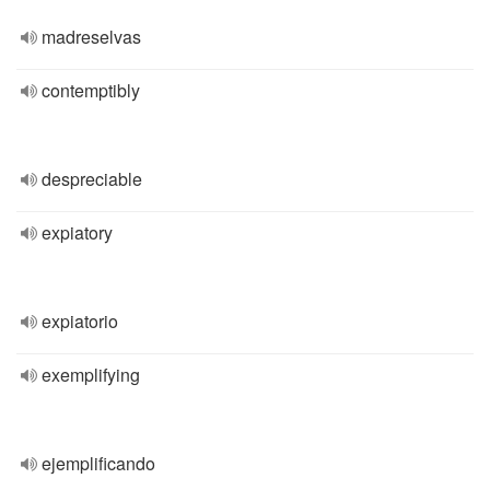
madreselvas
contemptibly
despreciable
expiatory
expiatorio
exemplifying
ejemplificando