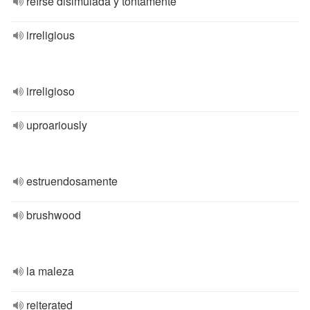
reírse disimulada y tontamente
irreligious
irreligioso
uproariously
estruendosamente
brushwood
la maleza
reiterated