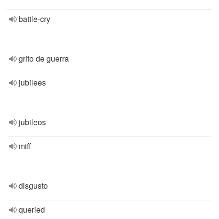
battle-cry
grito de guerra
jubilees
jubileos
miff
disgusto
queried