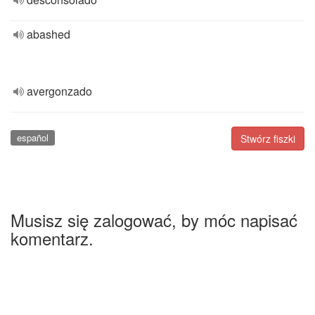
abashed
avergonzado
español
Stwórz fiszki
Musisz się zalogować, by móc napisać
komentarz.