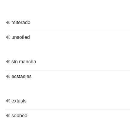
reiterado
unsoiled
sin mancha
ecstasies
éxtasis
sobbed