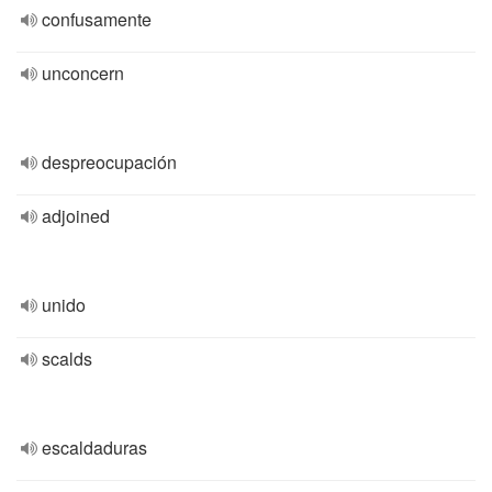
confusamente
unconcern
despreocupación
adjoined
unido
scalds
escaldaduras