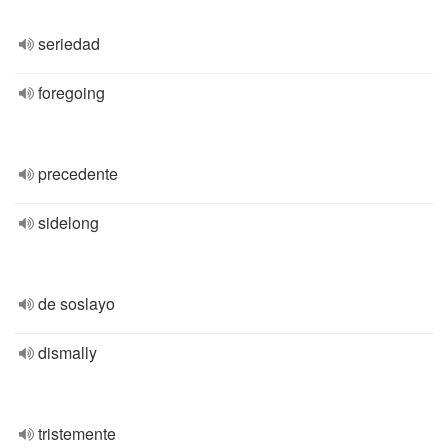
seriedad
foregoing
precedente
sidelong
de soslayo
dismally
tristemente