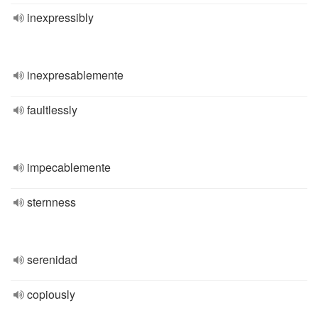
inexpressibly
inexpresablemente
faultlessly
impecablemente
sternness
serenidad
copiously