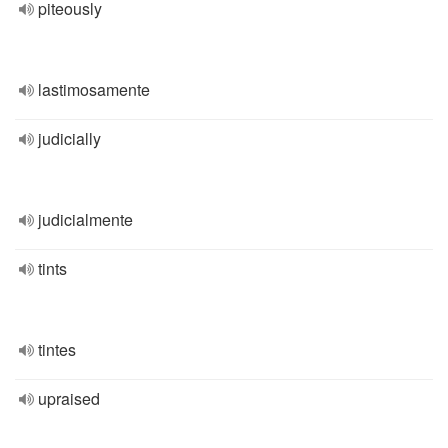
piteously
lastimosamente
judicially
judicialmente
tints
tintes
upraised