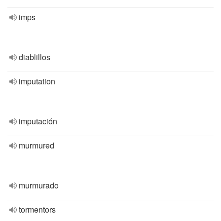
imps
diablillos
imputation
imputación
murmured
murmurado
tormentors