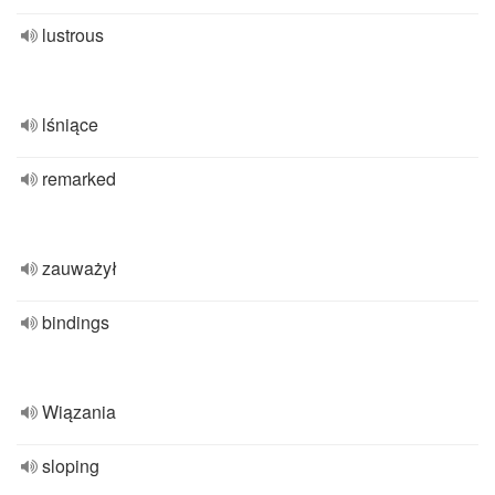
lustrous
lśniące
remarked
zauważył
bindings
Wiązania
sloping