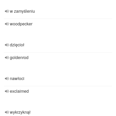
w zamyśleniu
woodpecker
dzięcioł
goldenrod
nawłoci
exclaimed
wykrzyknął