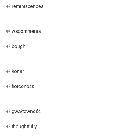
reminiscences
wspomnienia
bough
konar
fierceness
gwałtowność
thoughtfully