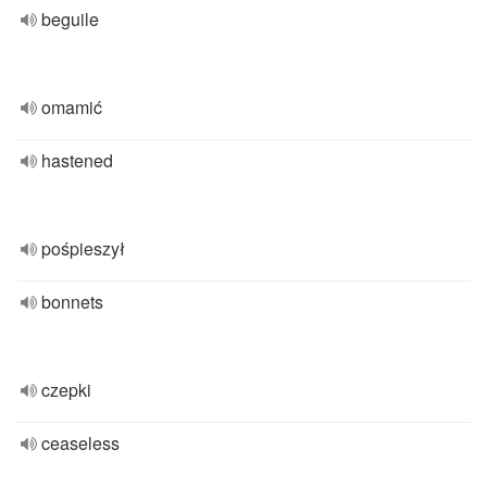
beguile
omamić
hastened
pośpieszył
bonnets
czepki
ceaseless