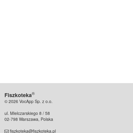
®
Fiszkoteka
© 2026 VocApp Sp. z o.o.
ul. Mielczarskiego 8 / 58
02-798 Warszawa, Polska
fiszkoteka@fiszkoteka.pl