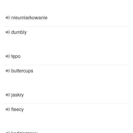
nieumiarkowanie
dumbly
tępo
buttercups
jaskry
fleecy