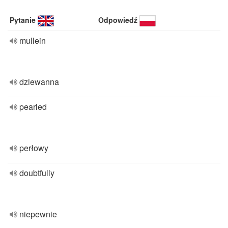
Pytanie
Odpowiedź
mullein
dziewanna
pearled
perłowy
doubtfully
niepewnie