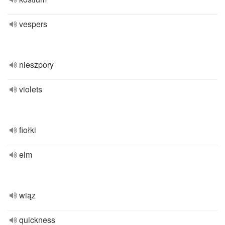
vespers
nieszpory
violets
fiołki
elm
wiąz
quickness