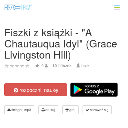
Toggl
naviga
Fiszki z książki - "A
Chautauqua Idyl" (Grace
Livingston Hill)
0
101 fiszek
brak
rozpocznij naukę
ściągnij mp3
drukuj
graj
sprawdź się