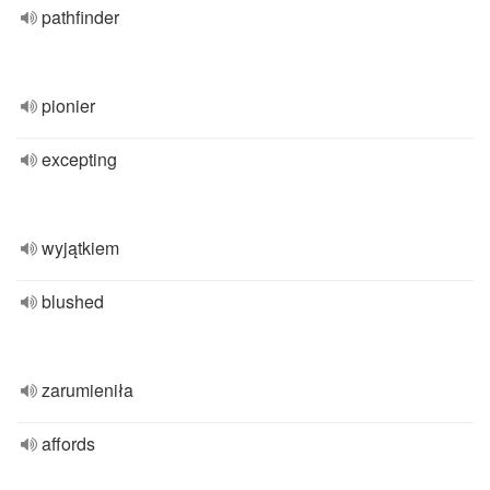
pathfinder
pionier
excepting
wyjątkiem
blushed
zarumieniła
affords