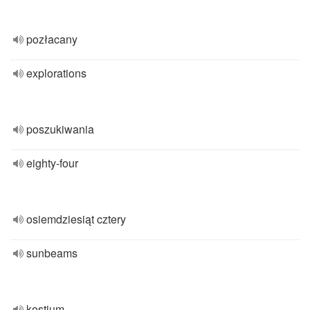
pozłacany
explorations
poszukiwania
eighty-four
osiemdziesiąt cztery
sunbeams
kostium