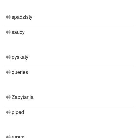
spadzisty
saucy
pyskaty
queries
Zapytania
piped
rurami