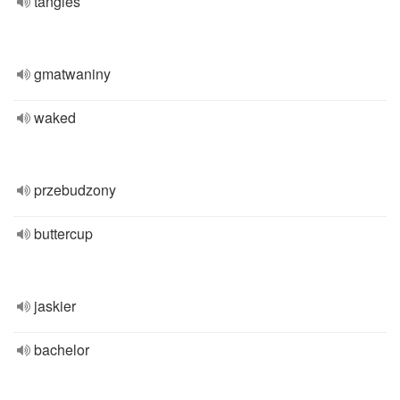
tangles
gmatwaniny
waked
przebudzony
buttercup
jaskier
bachelor