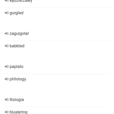
kędzierzawy
gurgled
zagulgotał
babbled
paplało
philology
filologia
blustering