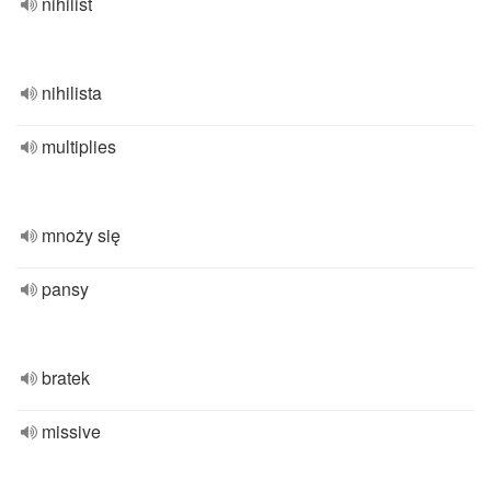
nihilist
nihilista
multiplies
mnoży się
pansy
bratek
missive