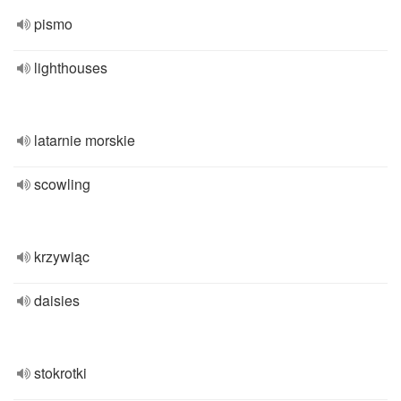
pismo
lighthouses
latarnie morskie
scowling
krzywiąc
daisies
stokrotki