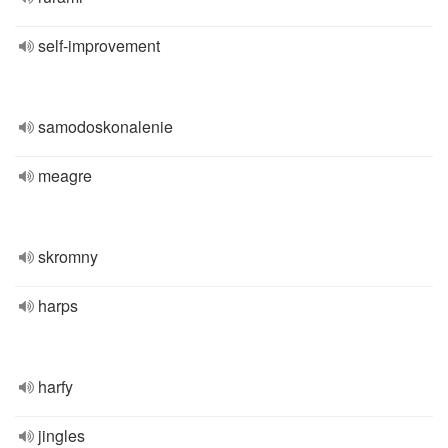
self-improvement
samodoskonalenie
meagre
skromny
harps
harfy
jingles