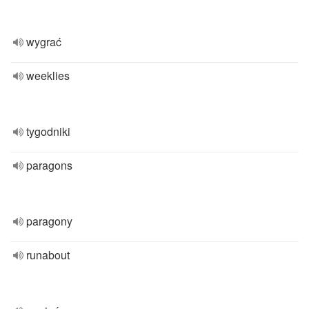
wygrać
weeklies
tygodniki
paragons
paragony
runabout