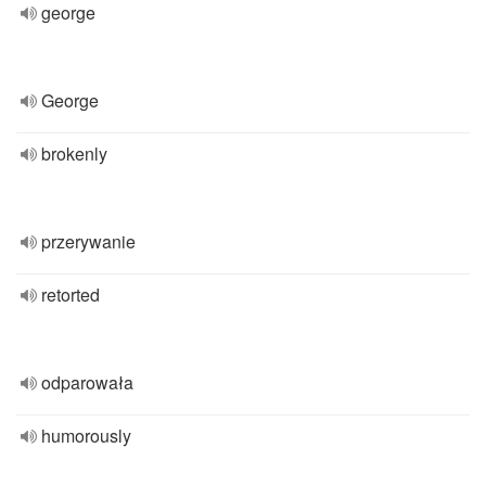
george
George
brokenly
przerywanie
retorted
odparowała
humorously