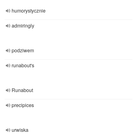
humorystycznie
admiringly
podziwem
runabout's
Runabout
precipices
urwiska