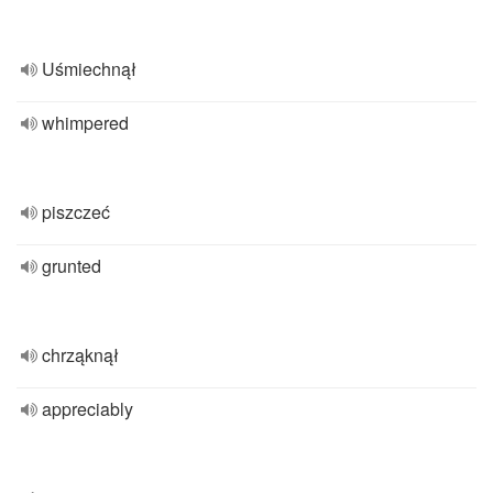
Uśmiechnął
whimpered
piszczeć
grunted
chrząknął
appreciably