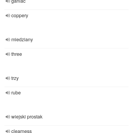
ganiać
coppery
miedziany
three
trzy
rube
wiejski prostak
clearness