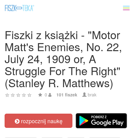
Toggl
naviga
Fiszki z książki - "Motor
Matt's Enemies, No. 22,
July 24, 1909 or, A
Struggle For The Right"
(Stanley R. Matthews)
0
101 fiszek
brak
rozpocznij naukę