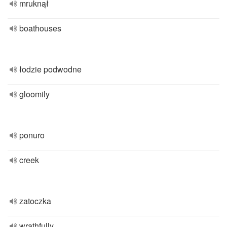
mruknął
boathouses
łodzie podwodne
gloomily
ponuro
creek
zatoczka
wrathfully