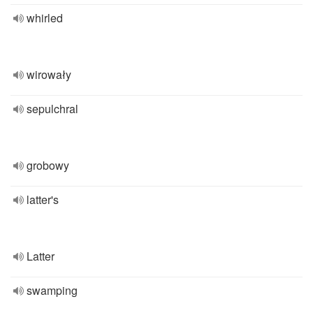
whirled
wirowały
sepulchral
grobowy
latter's
Latter
swamping