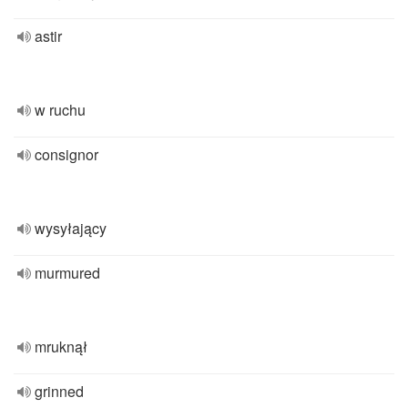
astir
w ruchu
consignor
wysyłający
murmured
mruknął
grinned