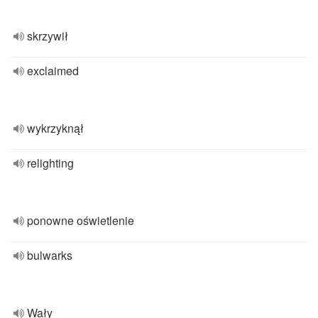
skrzywił
exclaimed
wykrzyknął
relighting
ponowne oświetlenie
bulwarks
Wały