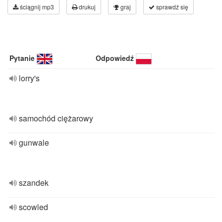
ściągnij mp3
drukuj
graj
sprawdź się
Pytanie
Odpowiedź
lorry's
samochód ciężarowy
gunwale
szandek
scowled