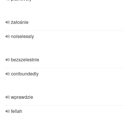
żałośnie
noiselessly
bezszelestnie
confoundedly
wprawdzie
fellah