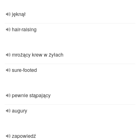
jęknął
hair-raising
mrożący krew w żyłach
sure-footed
pewnie stąpający
augury
zapowiedź