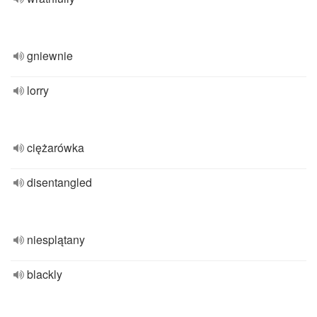
gniewnie
lorry
ciężarówka
disentangled
niesplątany
blackly