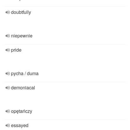
doubtfully
niepewnie
pride
pycha / duma
demoniacal
opętańczy
essayed