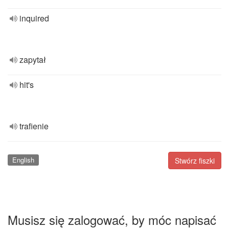
inquired
zapytał
hit's
trafienie
English
Stwórz fiszki
Musisz się zalogować, by móc napisać