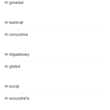
growled
warknął
convulsive
drgawkowy
glided
sunął
scoundrel's