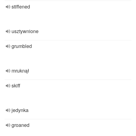
stiffened
usztywnione
grumbled
mruknął
skiff
jedynka
groaned