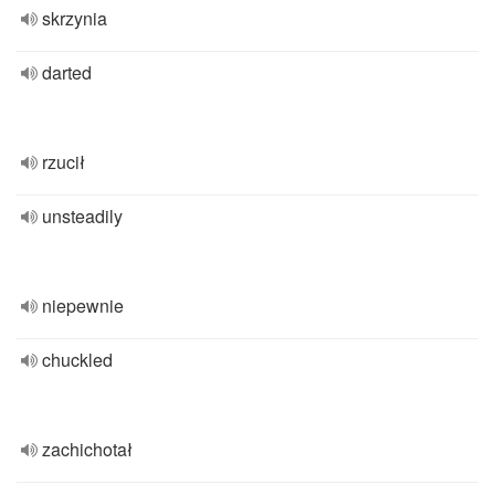
skrzynia
darted
rzucił
unsteadily
niepewnie
chuckled
zachichotał