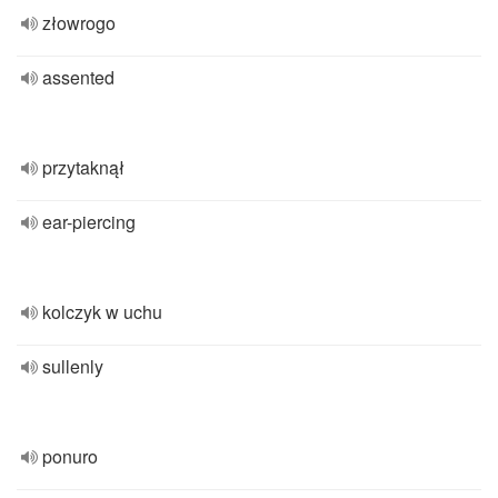
złowrogo
assented
przytaknął
ear-piercing
kolczyk w uchu
sullenly
ponuro