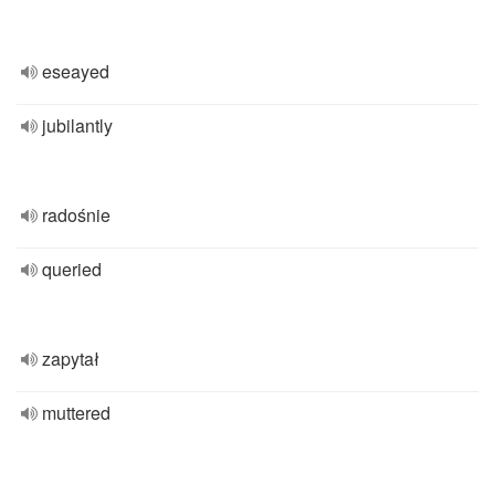
eseayed
jubilantly
radośnie
queried
zapytał
muttered