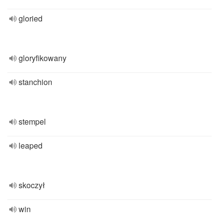
gloried
gloryfikowany
stanchion
stempel
leaped
skoczył
win