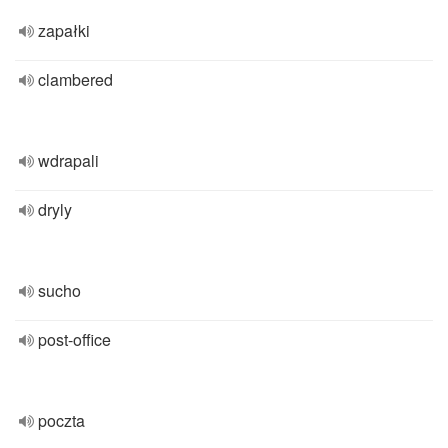
zapałki
clambered
wdrapali
dryly
sucho
post-office
poczta