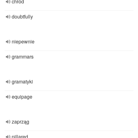
chłód
doubtfully
niepewnie
grammars
gramatyki
equipage
zaprząg
pillared