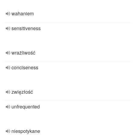
wahaniem
sensitiveness
wrażliwość
conciseness
zwięzłość
unfrequented
niespotykane