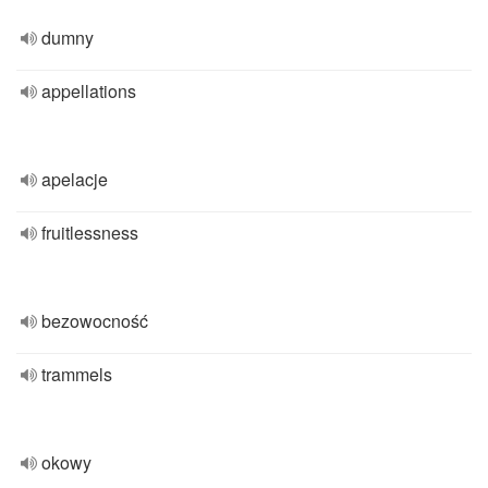
dumny
appellations
apelacje
fruitlessness
bezowocność
trammels
okowy