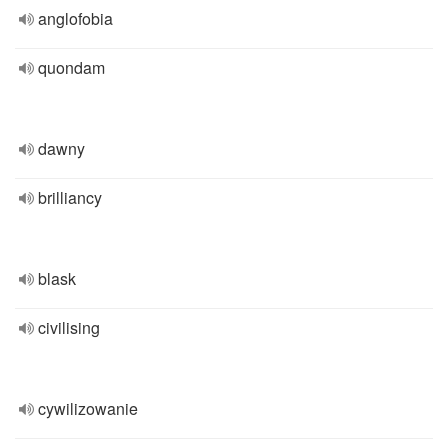
anglofobia
quondam
dawny
brilliancy
blask
civilising
cywilizowanie