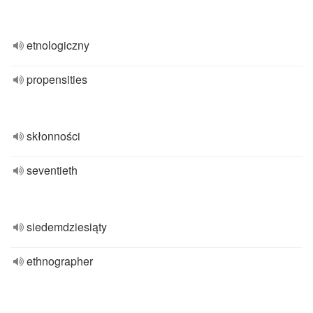
etnologiczny
propensities
skłonności
seventieth
siedemdziesiąty
ethnographer