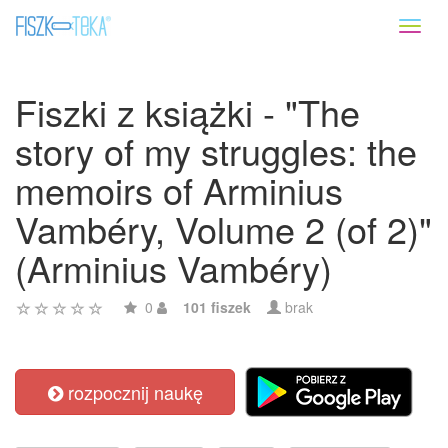
Toggl
naviga
Fiszki z książki - "The
story of my struggles: the
memoirs of Arminius
Vambéry, Volume 2 (of 2)"
(Arminius Vambéry)
0
101 fiszek
brak
rozpocznij naukę