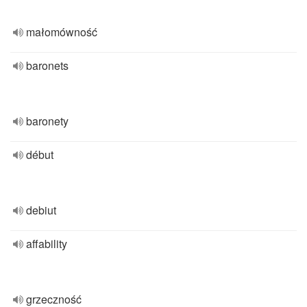
małomówność
baronets
baronety
début
debiut
affability
grzeczność