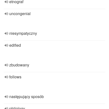
etnograf
uncongenial
niesympatyczny
edified
zbudowany
follows
następujący sposób
philology