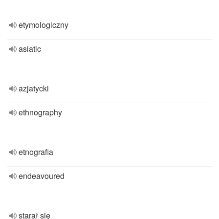
etymologiczny
asiatic
azjatycki
ethnography
etnografia
endeavoured
starał się