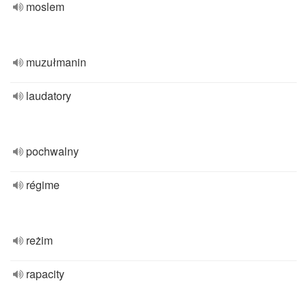
moslem
muzułmanin
laudatory
pochwalny
régime
reżim
rapacity