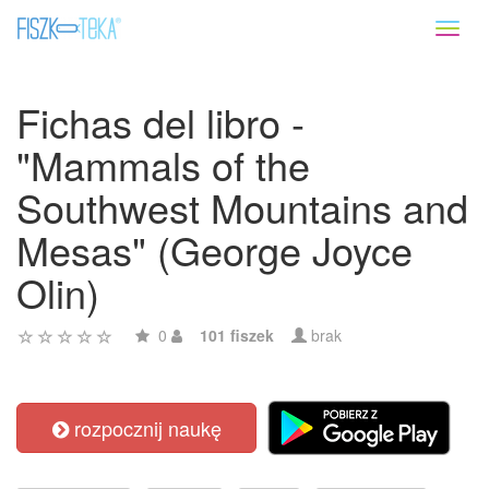
Toggl
naviga
Fichas del libro -
"Mammals of the
Southwest Mountains and
Mesas" (George Joyce
Olin)
0
101 fiszek
brak
rozpocznij naukę