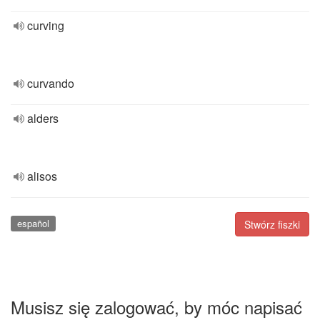
curving
curvando
alders
alisos
español
Stwórz fiszki
Musisz się zalogować, by móc napisać