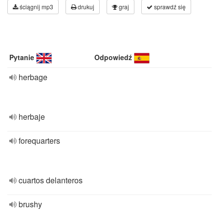
ściągnij mp3
drukuj
graj
sprawdź się
Pytanie
Odpowiedź
herbage
herbaje
forequarters
cuartos delanteros
brushy