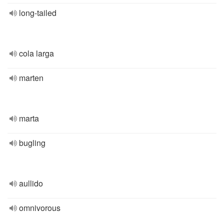
long-tailed
cola larga
marten
marta
bugling
aullido
omnivorous