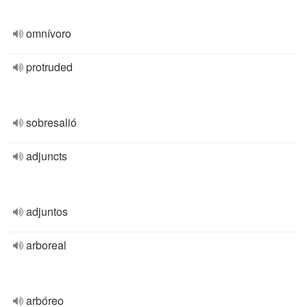
omnívoro
protruded
sobresalió
adjuncts
adjuntos
arboreal
arbóreo