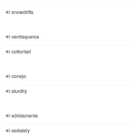
snowdrifts
ventisqueros
cottontail
conejo
sturdily
sólidamente
sedately