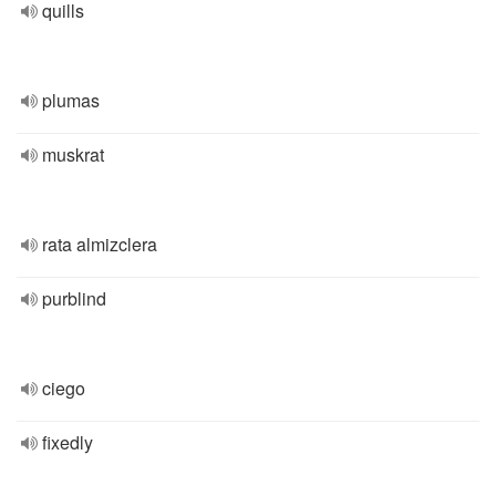
quills
plumas
muskrat
rata almizclera
purblind
ciego
fixedly