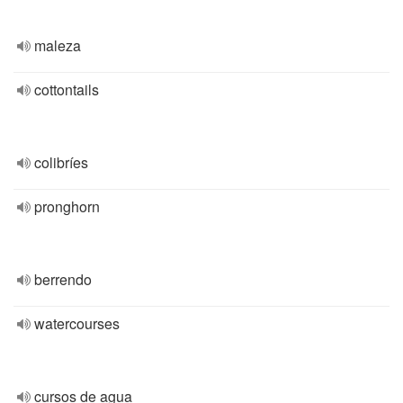
maleza
cottontails
colibríes
pronghorn
berrendo
watercourses
cursos de agua