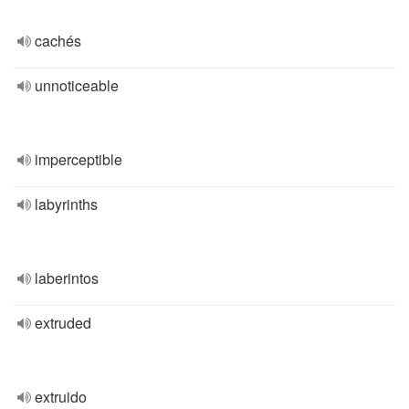
cachés
unnoticeable
imperceptible
labyrinths
laberintos
extruded
extruido