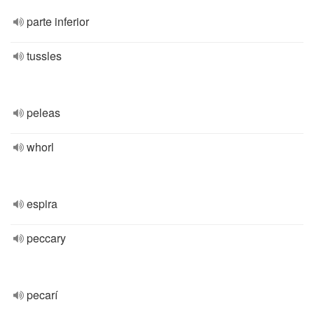
parte inferior
tussles
peleas
whorl
espira
peccary
pecarí