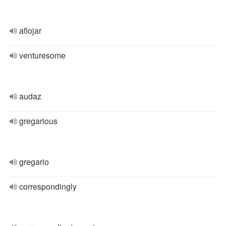
aflojar
venturesome
audaz
gregarious
gregario
correspondingly