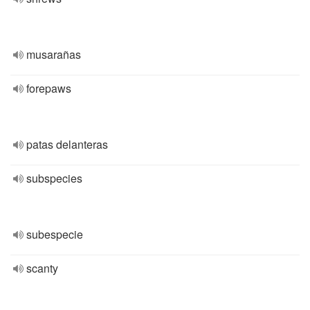
musarañas
forepaws
patas delanteras
subspecies
subespecie
scanty