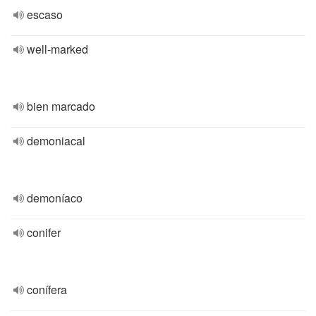
escaso
well-marked
bien marcado
demoniacal
demoníaco
conifer
conífera