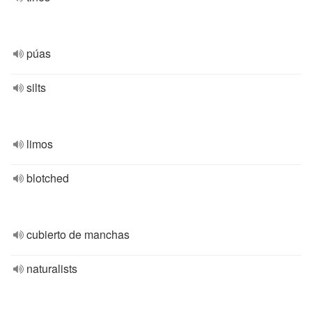
púas
silts
limos
blotched
cubierto de manchas
naturalists