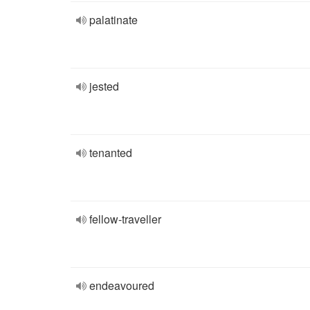
palatinate
jested
tenanted
fellow-traveller
endeavoured