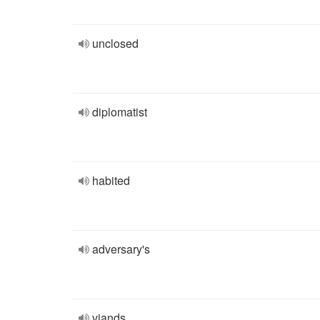
unclosed
diplomatist
habited
adversary's
viands