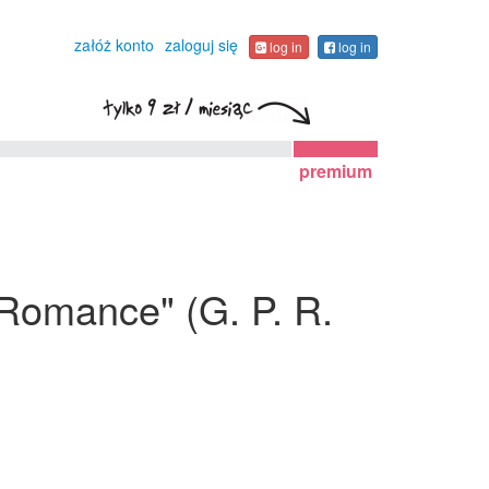
załóż konto
zaloguj się
log in
log in
premium
A Romance" (G. P. R.