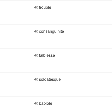
trouble
consanguinité
faiblesse
soldatesque
babiole