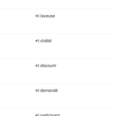
laveuse
châtié
discourir
demandé
participant