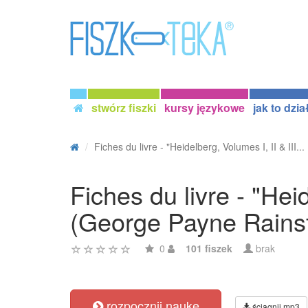
stwórz fiszki
kursy językowe
jak to dzia
Fiches du livre - "Heidelberg, Volumes I, II & III...
Fiches du livre - "Hei
(George Payne Rains
0
101 fiszek
brak
rozpocznij naukę
ściągnij mp3