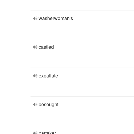
washerwoman's
castled
expatiate
besought
partaker