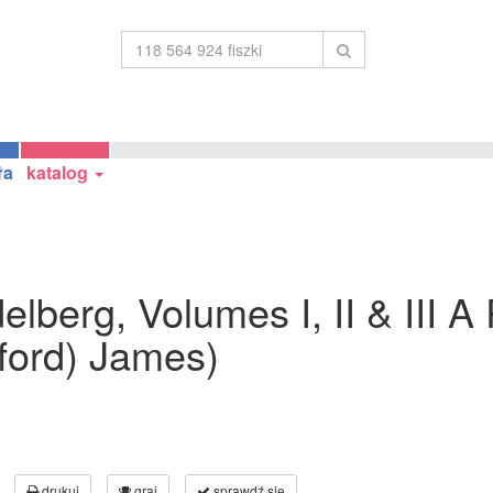
ła
katalog
delberg, Volumes I, II & III 
ford) James)
drukuj
graj
sprawdź się