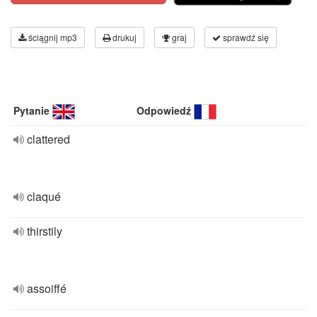
ściągnij mp3
drukuj
graj
sprawdź się
Pytanie
Odpowiedź
clattered
claqué
thirstily
assoiffé