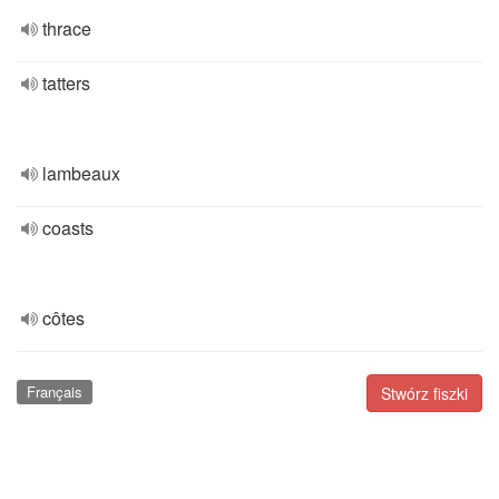
thrace
tatters
lambeaux
coasts
côtes
Français
Stwórz fiszki