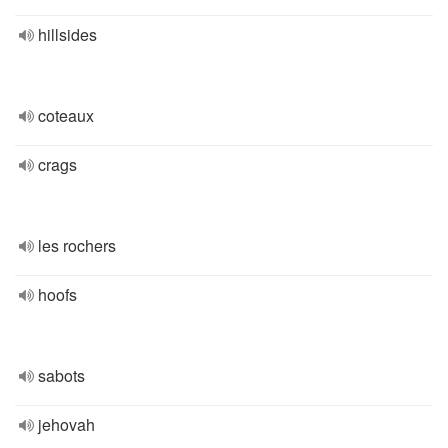
hillsides
coteaux
crags
les rochers
hoofs
sabots
jehovah