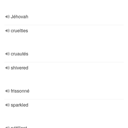
Jéhovah
cruelties
cruautés
shivered
frissonné
sparkled
pétillant