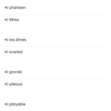
pharisien
tithes
les dîmes
snarled
grondé
piteous
pitoyable