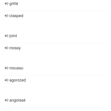
grillé
clasped
joint
mossy
moussu
agonized
angoissé