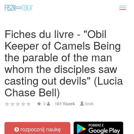
Toggl
naviga
Fiches du livre - "Obil
Keeper of Camels Being
the parable of the man
whom the disciples saw
casting out devils" (Lucia
Chase Bell)
0
101 fiszek
brak
rozpocznij naukę