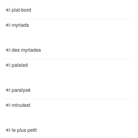
plat-bord
myriads
des myriades
palsied
paralysé
minutest
le plus petit