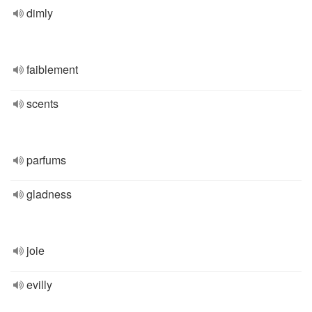
dimly
faiblement
scents
parfums
gladness
joie
evilly