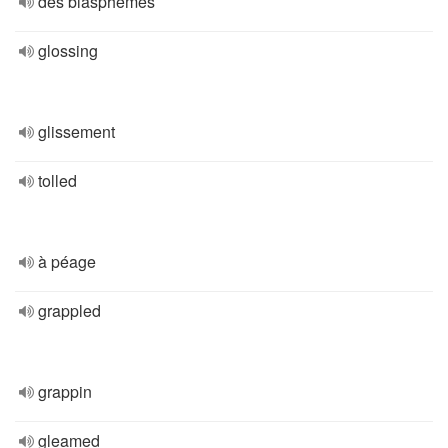
des blasphèmes
glossing
glissement
tolled
à péage
grappled
grappin
gleamed