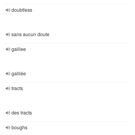
doubtless
sans aucun doute
galilee
galilée
tracts
des tracts
boughs