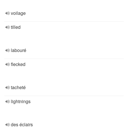
voilage
tilled
labouré
flecked
tacheté
lightnings
des éclairs