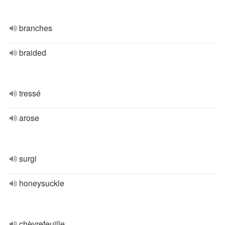
branches
braided
tressé
arose
surgi
honeysuckle
chèvrefeuille