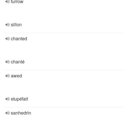
furrow
sillon
chanted
chanté
awed
stupéfait
sanhedrin