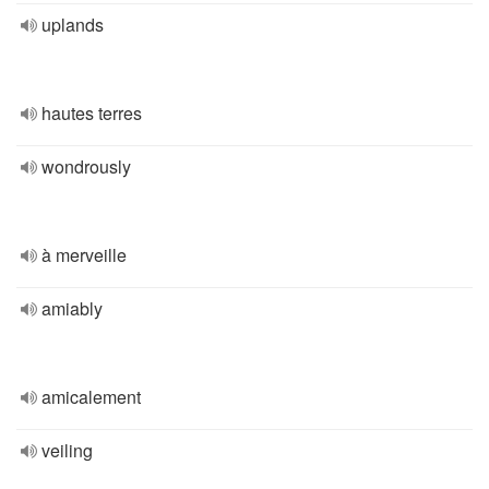
uplands
hautes terres
wondrously
à merveille
amiably
amicalement
veiling