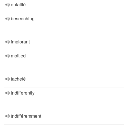
entaillé
beseeching
implorant
mottled
tacheté
indifferently
indifféremment