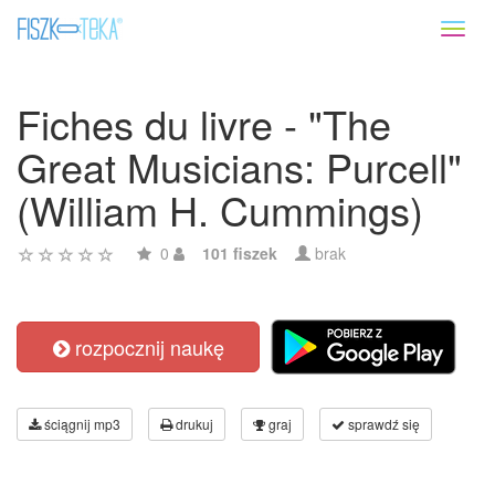
Toggl
naviga
Fiches du livre - "The
Great Musicians: Purcell"
(William H. Cummings)
0
101 fiszek
brak
rozpocznij naukę
ściągnij mp3
drukuj
graj
sprawdź się