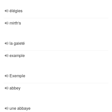
élégies
mirth's
la gaieté
example
Exemple
abbey
une abbaye