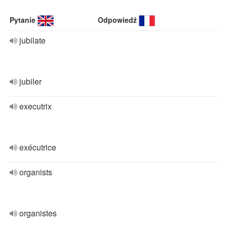
Pytanie
Odpowiedź
jubilate
jubiler
executrix
exécutrice
organists
organistes