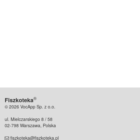
®
Fiszkoteka
© 2026 VocApp Sp. z o.o.
ul. Mielczarskiego 8 / 58
02-798 Warszawa, Polska
fiszkoteka@fiszkoteka.pl