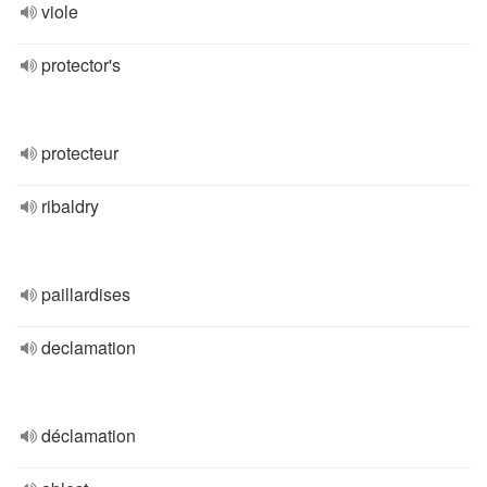
viole
protector's
protecteur
ribaldry
paillardises
declamation
déclamation