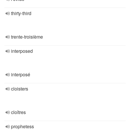
thirty-third
trente-troisième
interposed
interposé
cloisters
cloîtres
prophetess