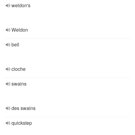
weldon's
Weldon
bell
cloche
swains
des swains
quickstep