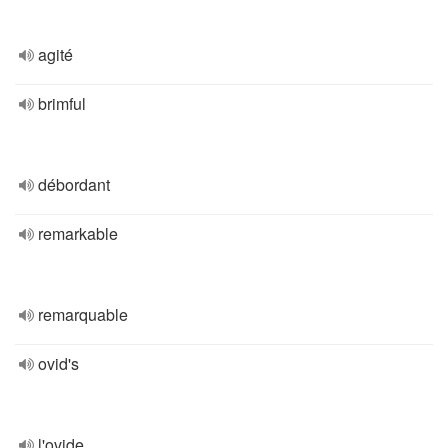
agité
brimful
débordant
remarkable
remarquable
ovid's
l'ovide