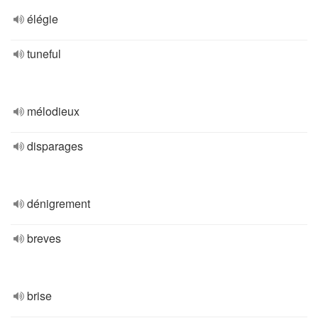
élégie
tuneful
mélodieux
disparages
dénigrement
breves
brise