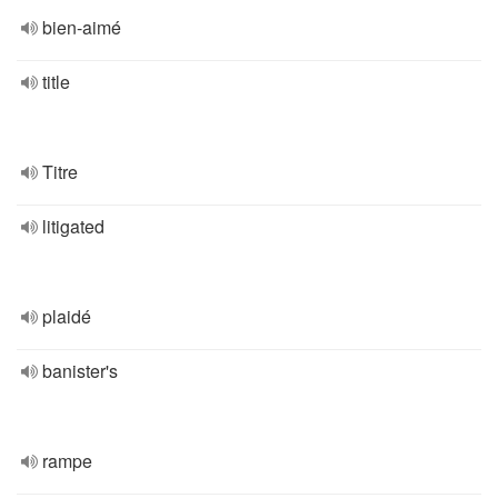
bien-aimé
title
Titre
litigated
plaidé
banister's
rampe