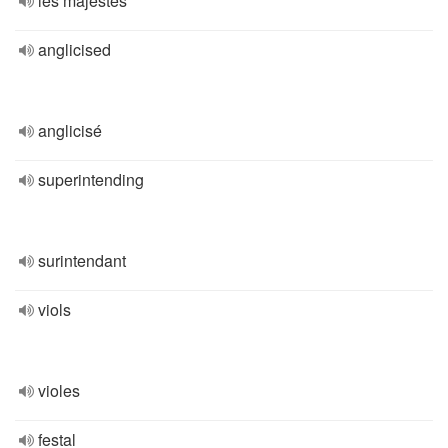
les majestés
anglicised
anglicisé
superintending
surintendant
viols
violes
festal