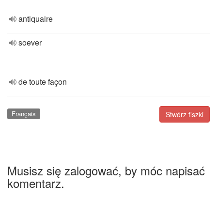
antiquaire
soever
de toute façon
Français
Stwórz fiszki
Musisz się zalogować, by móc napisać
komentarz.