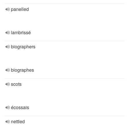
panelled
lambrissé
biographers
biographes
scots
écossais
nettled