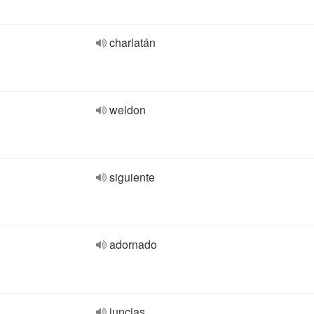
charlatán
weldon
siguiente
adornado
juncias