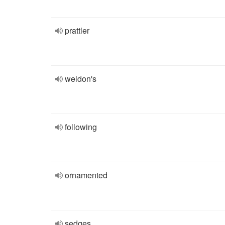
prattler
weldon's
following
ornamented
sedges