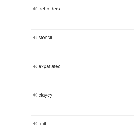
beholders
stencil
expatiated
clayey
built