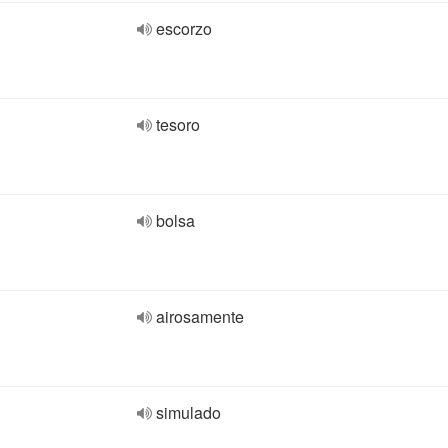
escorzo
tesoro
bolsa
airosamente
simulado