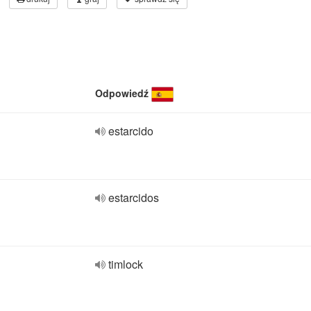
Odpowiedź
estarcido
estarcidos
timlock