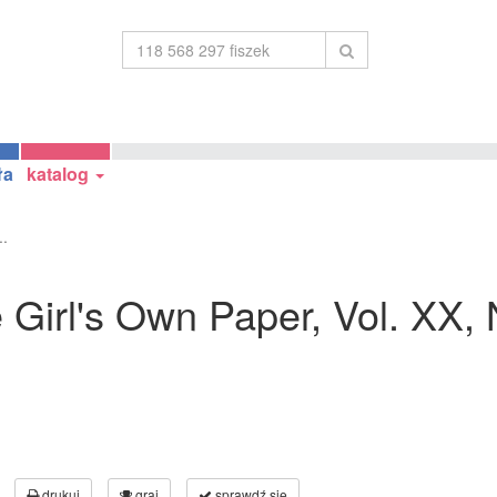
ła
katalog
..
he Girl's Own Paper, Vol. XX
drukuj
graj
sprawdź się