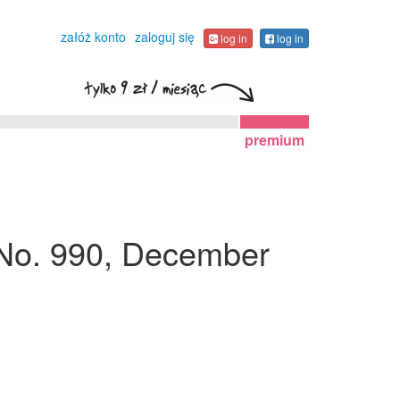
załóż konto
zaloguj się
log in
log in
premium
, No. 990, December