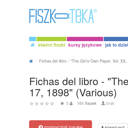
stwórz fiszki
kursy językowe
jak to dzia
Fichas del libro - "The Girl's Own Paper, Vol. XX,.
Fichas del libro - "T
17, 1898" (Various)
0
101 fiszek
brak
rozpocznij naukę
ściągnij mp3