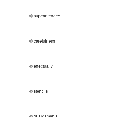
superintended
carefulness
effectually
stencils
guardsman's