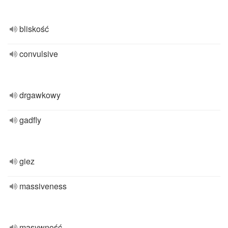
bliskość
convulsive
drgawkowy
gadfly
giez
massiveness
masywność