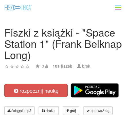
Toggl
naviga
Fiszki z książki - "Space
Station 1" (Frank Belknap
Long)
0
101 fiszek
brak
rozpocznij naukę
ściągnij mp3
drukuj
graj
sprawdź się