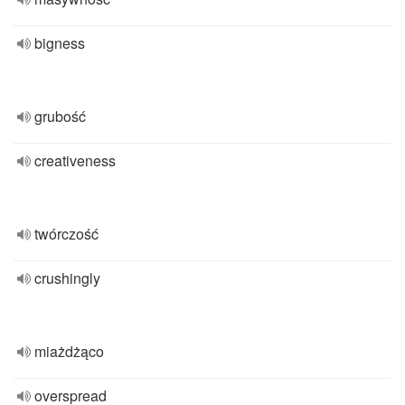
bigness
grubość
creativeness
twórczość
crushingly
miażdżąco
overspread