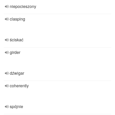
niepocieszony
clasping
ściskać
girder
dźwigar
coherently
spójnie