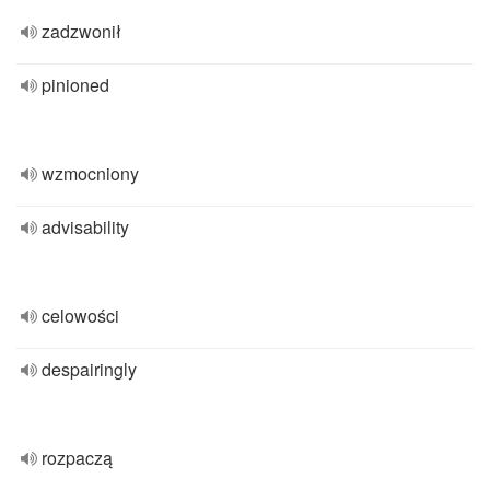
zadzwonił
pinioned
wzmocniony
advisability
celowości
despairingly
rozpaczą