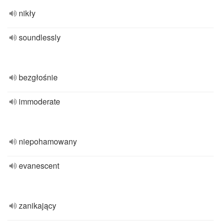
nikły
soundlessly
bezgłośnie
immoderate
niepohamowany
evanescent
zanikający