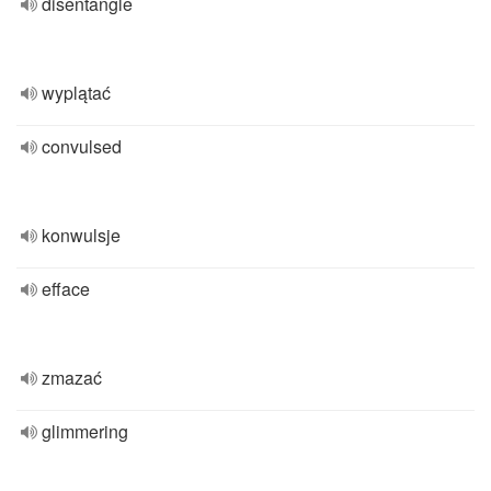
disentangle
wyplątać
convulsed
konwulsje
efface
zmazać
glimmering