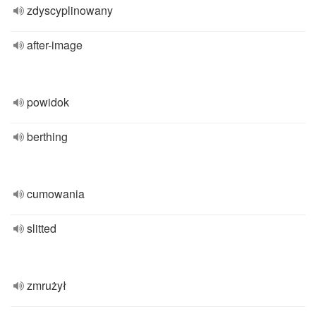
zdyscyplinowany
after-image
powidok
berthing
cumowania
slitted
zmrużył