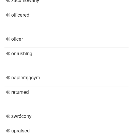
zacumowany
officered
oficer
onrushing
napierającym
returned
zwrócony
upraised