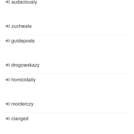
audaciously
zuchwale
guideposts
drogowskazy
homicidally
morderczy
clanged