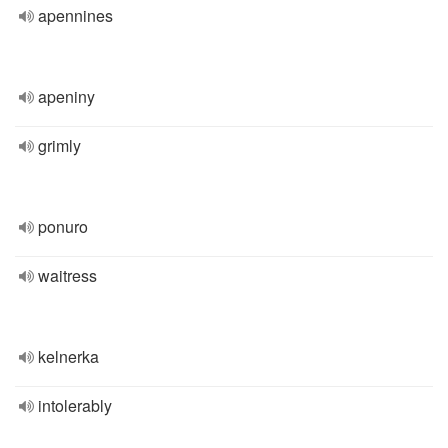
apennines
apeniny
grimly
ponuro
waitress
kelnerka
intolerably