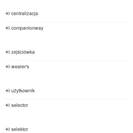
centralizacja
companionway
zejściówka
wearer's
użytkownik
selector
selektor