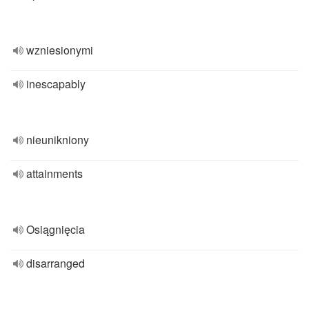
wzniesionymi
inescapably
nieunikniony
attainments
Osiągnięcia
disarranged