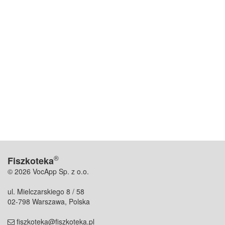
®
Fiszkoteka
© 2026 VocApp Sp. z o.o.
ul. Mielczarskiego 8 / 58
02-798 Warszawa, Polska
fiszkoteka@fiszkoteka.pl