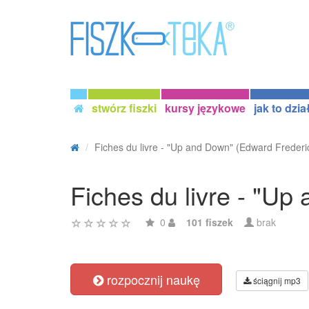
stwórz fiszki
kursy językowe
jak to dzia
Fiches du livre - "Up and Down" (Edward Frederic
Fiches du livre - "U
0
101 fiszek
brak
rozpocznij naukę
ściągnij mp3