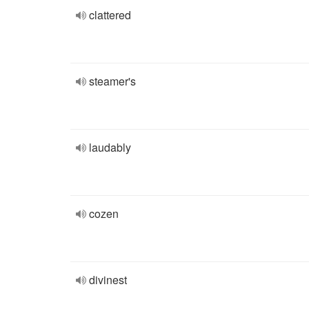
clattered
steamer's
laudably
cozen
divinest