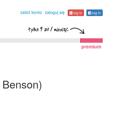
załóż konto
zaloguj się
log in
log in
premium
c Benson)