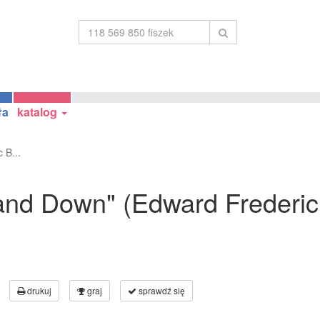
ła
katalog
 B...
p and Down" (Edward Frederi
drukuj
graj
sprawdź się