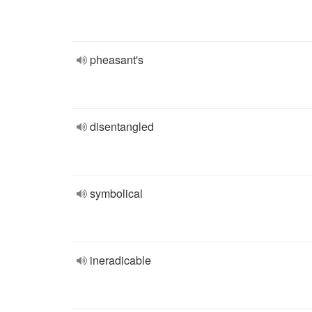
pheasant's
disentangled
symbolical
ineradicable