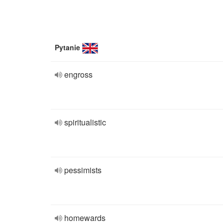
Pytanie
engross
spiritualistic
pessimists
homewards