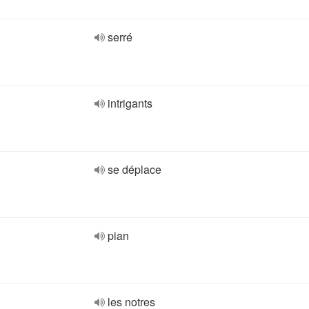
serré
intrigants
se déplace
pian
les notres