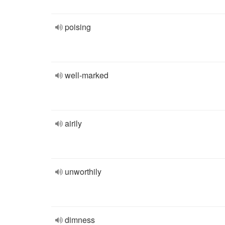
poising
well-marked
airily
unworthily
dimness