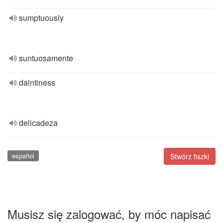
sumptuously
suntuosamente
daintiness
delicadeza
español
Stwórz fiszki
Musisz się zalogować, by móc napisać