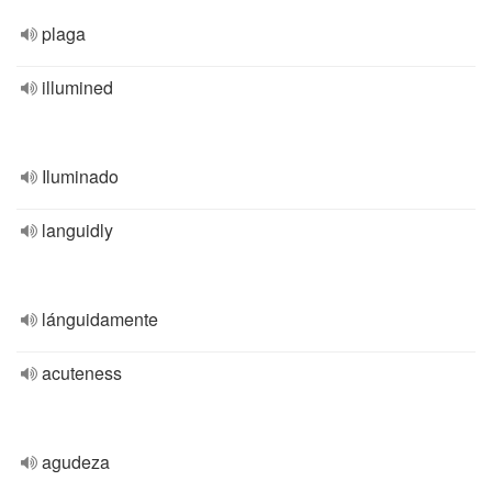
plaga
illumined
Iluminado
languidly
lánguidamente
acuteness
agudeza