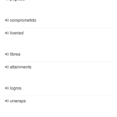
comprometido
liveried
librea
attainments
logros
unwraps