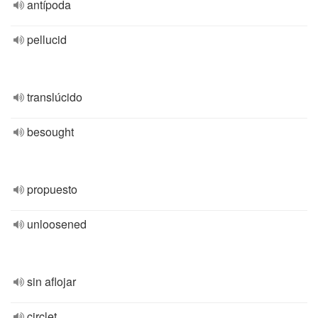
antípoda
pellucid
translúcido
besought
propuesto
unloosened
sin aflojar
circlet