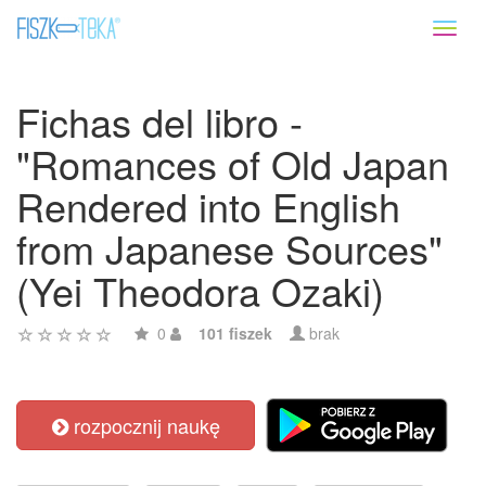
Toggl
naviga
Fichas del libro -
"Romances of Old Japan
Rendered into English
from Japanese Sources"
(Yei Theodora Ozaki)
0
101 fiszek
brak
rozpocznij naukę