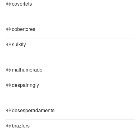
coverlets
cobertores
sulkily
malhumorado
despairingly
desesperadamente
braziers