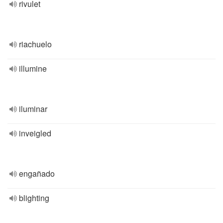
rivulet
riachuelo
illumine
iluminar
inveigled
engañado
blighting