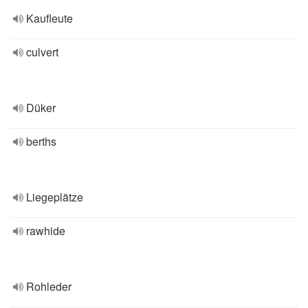
Kaufleute
culvert
Düker
berths
Liegeplätze
rawhide
Rohleder