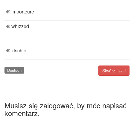
Importeure
whizzed
zischte
Deutsch
Stwórz fiszki
Musisz się zalogować, by móc napisać
komentarz.