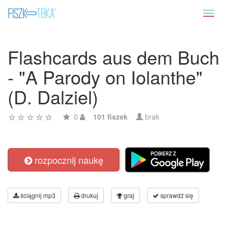
Toggl
naviga
Flashcards aus dem Buch
- "A Parody on Iolanthe"
(D. Dalziel)
0
101 fiszek
brak
rozpocznij naukę
ściągnij mp3
drukuj
graj
sprawdź się