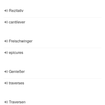
Rezitativ
cantilever
Freischwinger
epicures
Genießer
traverses
Traversen