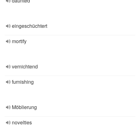
daunted
eingeschüchtert
mortify
vernichtend
furnishing
Möblierung
novelties