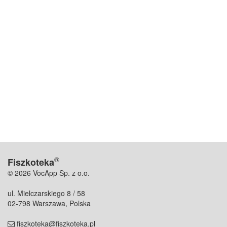
®
Fiszkoteka
© 2026 VocApp Sp. z o.o.
ul. Mielczarskiego 8 / 58
02-798 Warszawa, Polska
fiszkoteka@fiszkoteka.pl