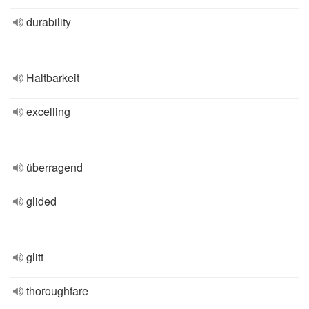
durability
Haltbarkeit
excelling
überragend
glided
glitt
thoroughfare